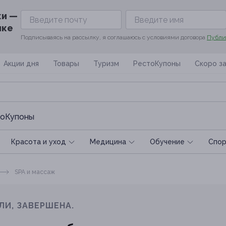
ки —
ике
Подписываясь на рассылку, я соглашаюсь с условиями договора
Публи
Акции дня
Товары
Туризм
РестоКупоны
Скоро з
оКупоны
Красота и уход
Медицина
Обучение
Спoр
SPA и массаж
ЛИ, ЗАВЕРШЕНА.