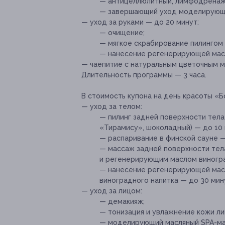
— антицеллюлитный, лимфодренажн
— завершающий уход моделирующи
— уход за руками — до 20 минут:
— очищение;
— мягкое скрабирование пилингом
— нанесение регенерирующей маск
— чаепитие с натуральным цветочным м
Длительность программы — 3 часа.
В стоимость купона на день красоты «
— уход за телом:
— пилинг задней поверхности тела
«Тирамису», шоколадный) — до 10 
— распаривание в финской сауне —
— массаж задней поверхности тела
и регенерирующим маслом виногра
— нанесение регенерирующей маск
виноградного напитка — до 30 мин
— уход за лицом:
— демакияж;
— тонизация и увлажнение кожи ли
— моделирующий масляный SPA-мас