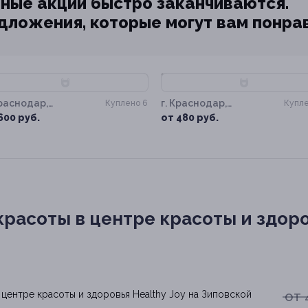
ные акции быстро заканчиваются.
едложения, которые могут вам понра
70%
–60%
Краснодар,
г. Краснодар,
Куплено 6
Купле
овская ул, д. 10
Зиповская ул, д. 10
600 руб.
от 480 руб.
расоты в центре красоты и здоров
от 