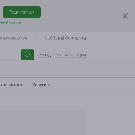
Подписаться
чной оферты
аканчиваются
8 (495) 800-15-34
Вход
/
Регистрация
т и фитнес
Услуги