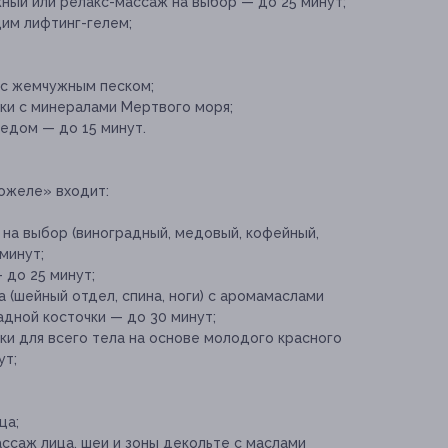
ый или релакс-массаж на выбор — до 25 минут;
м лифтинг-гелем;
 с жемчужным песком;
и с минералами Мертвого моря;
едом — до 15 минут.
Божеле» входит:
 на выбор (виноградный, медовый, кофейный,
минут;
 до 25 минут;
 (шейный отдел, спина, ноги) с аромамаслами
дной косточки — до 30 минут;
и для всего тела на основе молодого красного
ут;
ца;
саж лица, шеи и зоны декольте с маслами