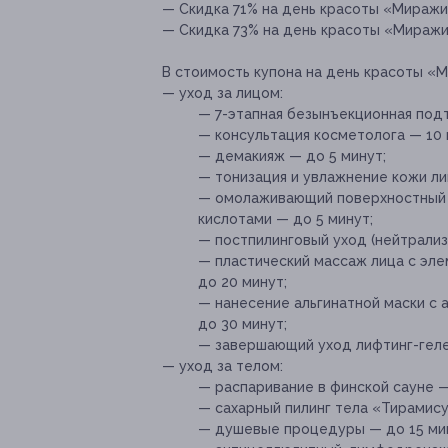
— Скидка 71% на день красоты «Миражи»
— Скидка 73% на день красоты «Миражи»
В стоимость купона на день красоты «М
— уход за лицом:
— 7-этапная безынъекционная подт
— консультация косметолога — 10 
— демакияж — до 5 минут;
— тонизация и увлажнение кожи ли
— омолаживающий поверхностный 
кислотами — до 5 минут;
— постпилинговый уход (нейтрализ
— пластический массаж лица с эл
до 20 минут;
— нанесение альгинатной маски с 
до 30 минут;
— завершающий уход лифтинг-геле
— уход за телом:
— распаривание в финской сауне —
— сахарный пилинг тела «Тирамису
— душевые процедуры — до 15 ми