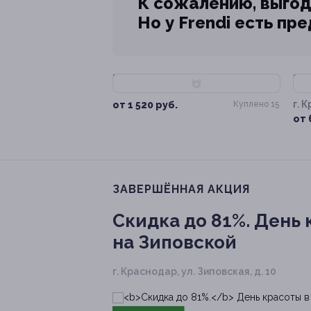
К сожалению, выгод
Но у Frendi есть пр
–60%
–
г. 
от 1 520 руб.
Куплено 15
Зип
от 
ЗАВЕРШЁННАЯ АКЦИЯ
Скидка до 81%.
День к
на Зиповской
г. Краснодар, ул. Зиповская, д. 10