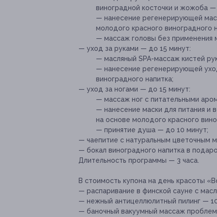
виноградной косточки и жожоба — 
— нанесение регенерирующей маски
молодого красного виноградного н
— массаж головы без применения м
— уход за руками — до 15 минут:
— масляный SPA-массаж кистей рук
— нанесение регенерирующей уход
виноградного напитка;
— уход за ногами — до 15 минут:
— массаж ног с питательными аро
— нанесение маски для питания и 
на основе молодого красного вино
— принятие душа — до 10 минут;
— чаепитие с натуральным цветочным м
— бокал виноградного напитка в подаро
Длительность программы — 3 часа.
В стоимость купона на день красоты «В
— распаривание в финской сауне с масла
— нежный антицеллюлитный пилинг — 10
— баночный вакуумный массаж проблемн