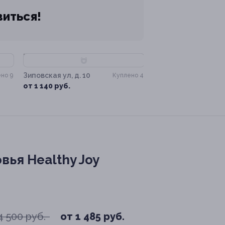
виться!
–80%
Зиповская ул, д. 10
но 9
Куплено 4
от 1 140 руб.
ья Healthy Joy
4 500 руб.
от 1 485 руб.