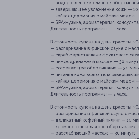
— водорослевое кремовое обертывание
— завершающее увлажнение кожи — 10 
— чайная церемония с майским медом —
— SPA-музыка, ароматерапия, консульта
Длительность программы — 2 часа.
В стоимость купона на день красоты «
— распаривание в финской сауне с масла
— скраб с кристаллами фруктового саха
— лимфодренажный массаж — 30 минут
— согревающее обертывание — 30 мину
— питание кожи всего тела завершающ
— чайная церемония с майским медом —
— SPA-музыка, ароматерапия, консульта
Длительность программы — 2 часа.
В стоимость купона на день красоты «С
— распаривание в финской сауне с масл
— деликатный кофейный пилинг — 10 ми
— кремовое шоколадное обертывание в
— расслабляющий массаж — 30 минут;