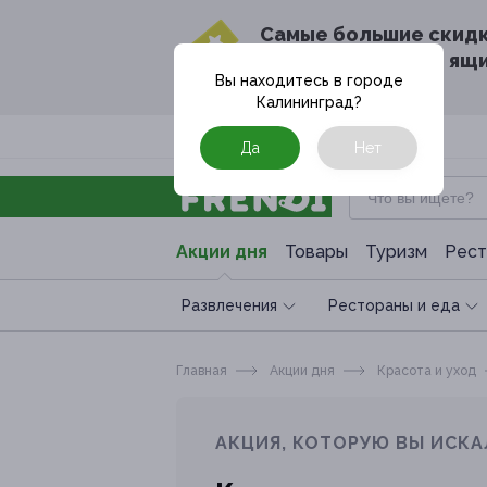
Cамые большие скид
в твоём почтовом ящ
Вы находитесь в городе
Калининград
?
Москва
Да
Нет
Акции дня
Товары
Туризм
Рест
Развлечения
Рестораны и еда
Главная
Акции дня
Красота и уход
АКЦИЯ, КОТОРУЮ ВЫ ИСКА