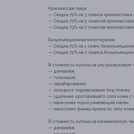
Криомассаж лица:
— Скидка 71% на 3 сеанса криомассажа л
— Скидка 72% на 5 сеансов криомассажа 
— Скидка 73% на 7 сеансов криомассажа 
Безынъекционная мезотерапия:
— Скидка 71% на 1 сеанс безынъекционн
— Скидка 72% на 2 сеанса безынъекцион
В стоимость купона на ультразвуковую 
— демакияж;
— тонизация;
— скрабирование;
— холодное гидрирование под пленку;
— удаление ороговевшего слоя кожи с
— нанесение поросуживающей маски;
— нанесение финиш-крема по типу кожи
В стоимость купона на механическую чи
— демакияж;