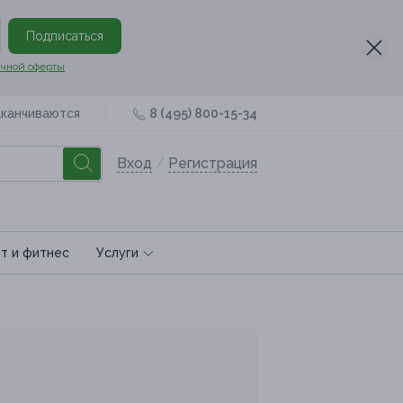
Подписаться
чной оферты
аканчиваются
8 (495) 800-15-34
Вход
/
Регистрация
т и фитнес
Услуги