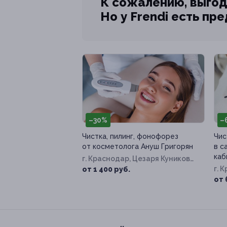
К сожалению, выгод
Но у Frendi есть пр
–30%
–
Чистка, пилинг, фонофорез
Чис
от косметолога Ануш Григорян
в с
каб
г. Краснодар, Цезаря Куникова
ул, д. 24, к. 2
г. 
от 1 400 руб.
от 