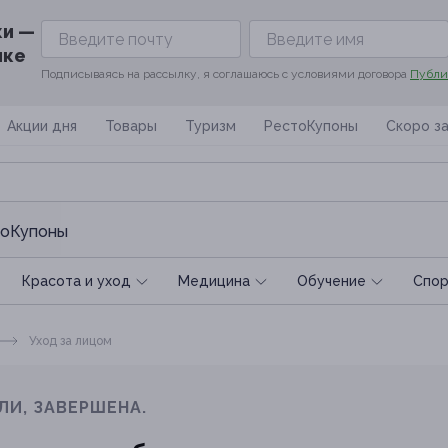
ки —
ике
Подписываясь на рассылку, я соглашаюсь с условиями договора
Публи
Акции дня
Товары
Туризм
РестоКупоны
Скоро з
оКупоны
Красота и уход
Медицина
Обучение
Спoр
Уход за лицом
ЛИ, ЗАВЕРШЕНА.