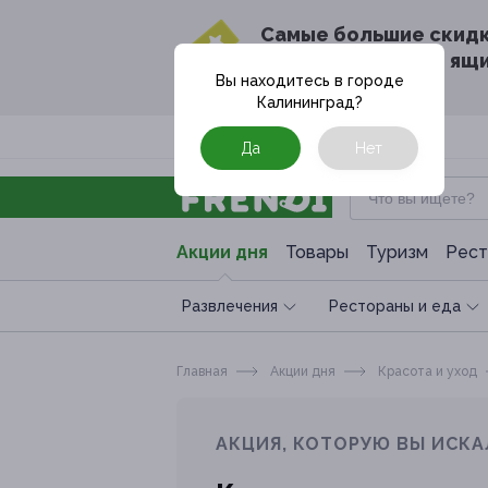
Cамые большие скид
в твоём почтовом ящ
Вы находитесь в городе
Калининград
?
Москва
Да
Нет
Акции дня
Товары
Туризм
Рест
Развлечения
Рестораны и еда
Главная
Акции дня
Красота и уход
АКЦИЯ, КОТОРУЮ ВЫ ИСКА