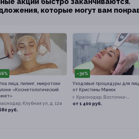
ные акции быстро заканчиваются.
едложения, которые могут вам понра
66%
–30%
тка лица, пилинг, микротоки
Уходовые процедуры для лиц
алоне «Косметологический
от Кристины Манюк
инет»
г. Краснодар, Восточно-
Краснодар, Клубная ул, д. 12а
Кругликовская ул, д. 42/3, к. 1
от 1 400 руб.
680 руб.