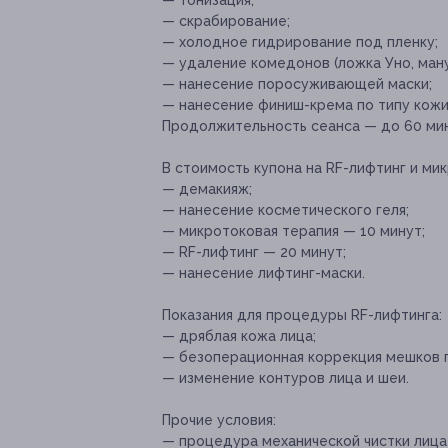
— тонизация;
— скрабирование;
— холодное гидрирование под пленку;
— удаление комедонов (ложка Уно, ману
— нанесение поросуживающей маски;
— нанесение финиш-крема по типу кожи
Продолжительность сеанса — до 60 мин
В стоимость купона на RF-лифтинг и ми
— демакияж;
— нанесение косметического геля;
— микротоковая терапия — 10 минут;
— RF-лифтинг — 20 минут;
— нанесение лифтинг-маски.
Показания для процедуры RF-лифтинга:
— дряблая кожа лица;
— безоперационная коррекция мешков п
— изменение контуров лица и шеи.
Прочие условия:
— процедура механической чистки лица