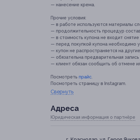
— нанесение крема.
Прочие условия:
— в работе используются материалы сле
— продолжительность процедур составл
— в стоимость купона не входит снятие 
— перед покупкой купона необходимо у
— купон не распространяется на други
— обязательна предварительная запись 
— клиент обязан сообщить об отмене ил
Посмотреть
прайс
.
Посмотреть страницу в Instagram.
Свернуть
Адресa
Юридическая информация о партнёре
г. Краснодар, ул. Героя Яцкова,