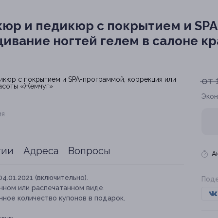
юр и педикюр с покрытием и SPA
ивание ногтей гелем в салоне к
от 
Экон
ия
тии
Адреса
Вопросы
А
04.01.2021 (включительно).
Поде
нном или распечатанном виде.
нное количество купонов в подарок.