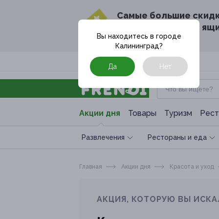
Cамые большие скид
в твоём почтовом ящ
Вы находитесь в городе
Калининград
?
Москва
Да
Нет
Акции дня
Товары
Туризм
Рест
Развлечения
Рестораны и еда
Главная
Акции дня
Красота и уход
АКЦИЯ, КОТОРУЮ ВЫ ИСКА