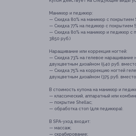
Купон действует на следующие виды ус
Маникюр и педикюр:
— Скидка 80% на маникюр с покрытием S
— Скидка 77% на педикюр с покрытием Sh
— Скидка 80% на маникюр и педикюр с п
3850 руб.)
Наращивание или коррекция ногтей:
— Скидка 73% на гелевое наращивание 
двухцветным дизайном (540 руб. вместо
— Скидка 75% на коррекцию ногтей геле
двухцветным дизайном (375 руб. вместо 
В стоимость купона на маникюр и педик
— классический, аппаратный или комби
— покрытие Shellac;
— обработка стоп (для педикюра).
В SPA-уход входит:
— массаж;
— скрабирование;