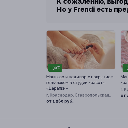
К сожалению, выгод
Но у Frendi есть пр
–30%
–
Маникюр и педикюр с покрытием
Ман
гель-лаком в студии красоты
кра
«Царапки»
г. 
г. Краснодар, Ставропольская
37/
от 
ул, д. 107/10
от 1 260 руб.