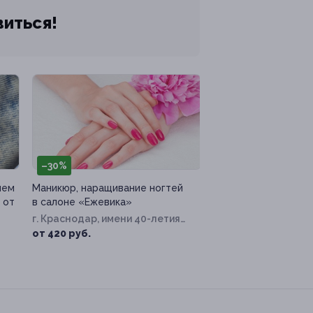
виться!
–30%
ием
Маникюр, наращивание ногтей
 от
в салоне «Ежевика»
г. Краснодар, имени 40-летия
Победы ул, д. 35/3
от 420 руб.