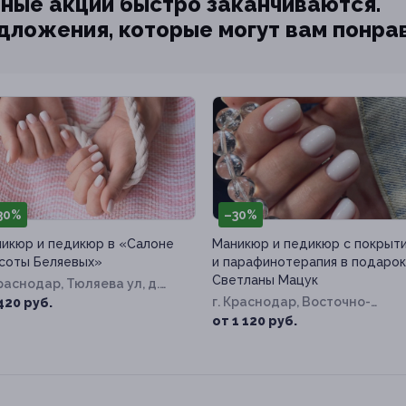
ные акции быстро заканчиваются.
едложения, которые могут вам понра
30%
–30%
икюр и педикюр в «Салоне
Маникюр и педикюр с покрыт
соты Беляевых»
и парафинотерапия в подарок
Светланы Мацук
Краснодар, Тюляева ул, д.
1
г. Краснодар, Восточно-
420 руб.
Кругликовская ул, д. 22/3
от 1 120 руб.