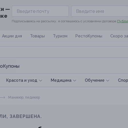
ки —
ике
Подписываясь на рассылку, я соглашаюсь с условиями договора
Публи
Акции дня
Товары
Туризм
РестоКупоны
Скоро з
оКупоны
Красота и уход
Медицина
Обучение
Спoр
Маникюр, педикюр
ЛИ, ЗАВЕРШЕНА.