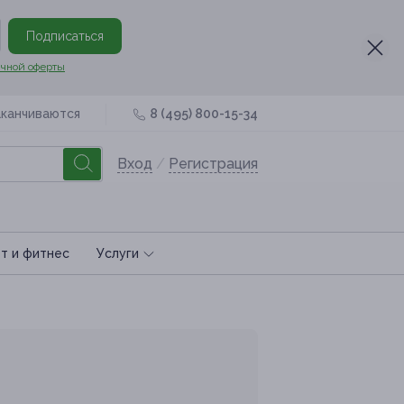
Подписаться
чной оферты
аканчиваются
8 (495) 800-15-34
Вход
/
Регистрация
т и фитнес
Услуги