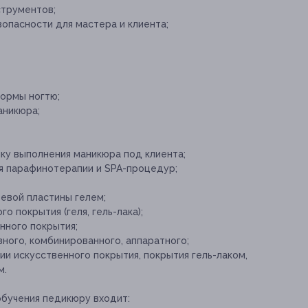
струментов;
опасности для мастера и клиента;
формы ногтю;
аникюра;
ку выполнения маникюра под клиента;
 парафинотерапии и SPA-процедур;
евой пластины гелем;
о покрытия (геля, гель-лака);
нного покрытия;
ного, комбинированного, аппаратного;
ии искусственного покрытия, покрытия гель-лаком,
м.
обучения педикюру входит: