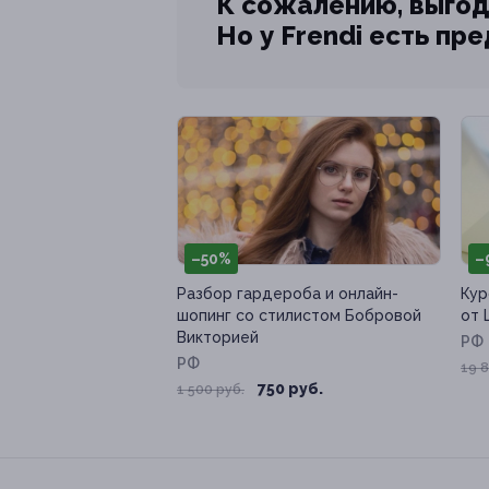
К сожалению, выгод
Но у Frendi есть пр
–50%
–
Разбор гардероба и онлайн-
Кур
шопинг со стилистом Бобровой
от 
Викторией
РФ
РФ
19 8
750 руб.
1 500 руб.