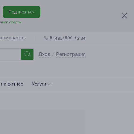
Подписаться
чной оферты
аканчиваются
8 (495) 800-15-34
Вход
/
Регистрация
т и фитнес
Услуги