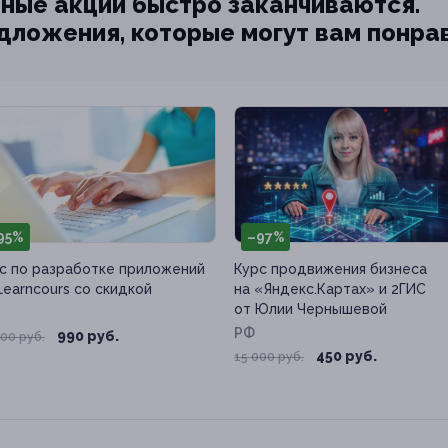
ные акции быстро заканчиваются.
едложения, которые могут вам понра
95%
–97%
с по разработке приложений
Курс продвижения бизнеса
Learncours со скидкой
на «Яндекс.Картах» и 2ГИС
от Юлии Чернышевой
РФ
990 руб.
00 руб.
450 руб.
15 000 руб.