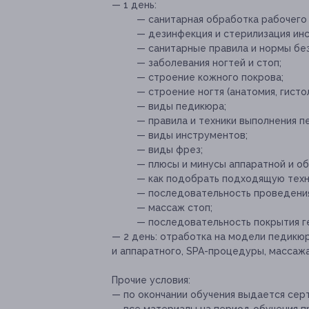
— 1 день:
— санитарная обработка рабочего
— дезинфекция и стерилизация ин
— санитарные правила и нормы без
— заболевания ногтей и стоп;
— строение кожного покрова;
— строение ногтя (анатомия, гистол
— виды педикюра;
— правила и техники выполнения п
— виды инструментов;
— виды фрез;
— плюсы и минусы аппаратной и об
— как подобрать подходящую техни
— последовательность проведения
— массаж стоп;
— последовательность покрытия г
— 2 день: отработка на модели педикюр
и аппаратного, SPA-процедуры, массажа
Прочие условия:
— по окончании обучения выдается сер