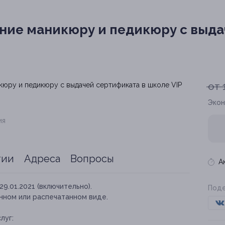
ние маникюру и педикюру с выда
от 
Экон
ия
тии
Адреса
Вопросы
А
29.01.2021 (включительно).
Поде
нном или распечатанном виде.
луг: