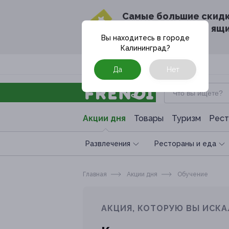
Cамые большие скид
в твоём почтовом ящ
Вы находитесь в городе
Калининград
?
Москва
Да
Нет
Акции дня
Товары
Туризм
Рест
Развлечения
Рестораны и еда
Главная
Акции дня
Обучение
АКЦИЯ, КОТОРУЮ ВЫ ИСКА