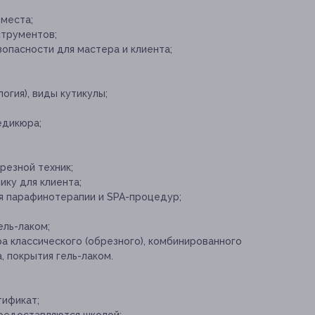
 места;
струментов;
опасности для мастера и клиента;
огия), виды кутикулы;
едикюра;
резной техник;
ку для клиента;
 парафинотерапии и SPA-процедур;
ель-лаком;
а классического (обрезного), комбинированного
, покрытия гель-лаком.
тификат;