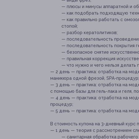
— виды фрез;
— плюсы и минусы аппаратной и об
— как подобрать подходящую техни
— как правильно работать с омозо
стопой;
— разбор кератолитиков;
— последовательность проведения
— последовательность покрытия ге
— безопасное снятие искусственног
— правильная коррекция искусстве
— что нужно и чего нельзя делать
— 2 день — практика: отработка на мод
маникюра одной фрезой, SPA-процедур
— 3 день — практика: отработка на мод
с помощью базы для гель-лака и геля, п
— 4 день — практика: отработка на мод
процедур;
— 5 день — практика: отработка на мод
В стоимость купона на 3-дневный курс 
— 1 день — теория с рассмотрением сл
— санитарная обработка рабочего