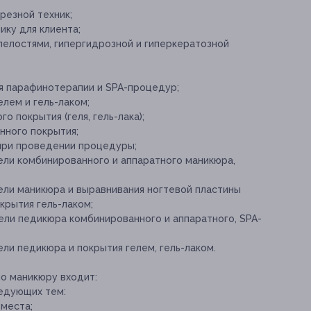
резной техник;
ку для клиента;
лелостями, гипергидрозной и гиперкератозной
 парафинотерапии и SPA-процедур;
лем и гель-лаком;
о покрытия (геля, гель-лака);
нного покрытия;
 при проведении процедуры;
ели комбинированного и аппаратного маникюра,
;
ели маникюра и выравнивания ногтевой пластины
окрытия гель-лаком;
ели педикюра комбинированного и аппаратного, SPA-
ели педикюра и покрытия гелем, гель-лаком.
по маникюру входит:
едующих тем:
 места;