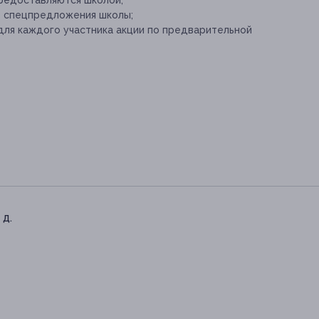
редоставляются школой;
е спецпредложения школы;
для каждого участника акции по предварительной
 д.