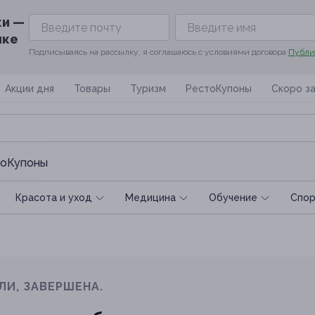
ки —
ике
Подписываясь на рассылку, я соглашаюсь с условиями договора
Публи
Акции дня
Товары
Туризм
РестоКупоны
Скоро з
оКупоны
Красота и уход
Медицина
Обучение
Спoр
ЛИ, ЗАВЕРШЕНА.