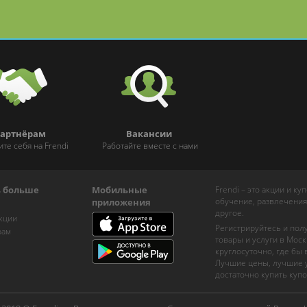
артнёрам
Вакансии
ите себя на Frendi
Работайте вместе с нами
ь больше
Мобильные
Frendi – это акции и к
обучение, развлечения
приложения
другое.
кции
Регистрируйтесь и пол
рам
товары и услуги в Моск
круглосуточно, где бы
Лучшие цены, лучшие у
достаточно купить купо