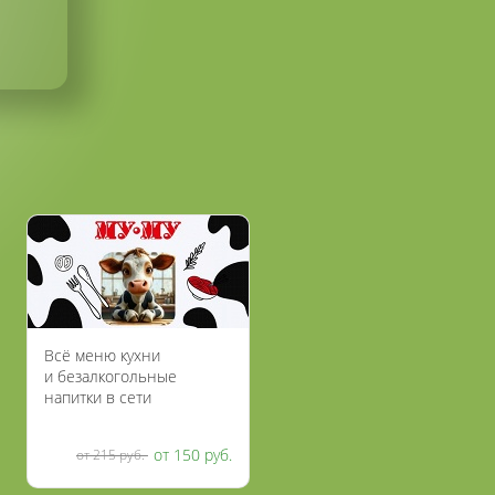
Всё меню кухни
и безалкогольные
напитки в сети
ресторанов «МУ-МУ»
со скидкой 30%
от 150 руб.
от 215 руб.