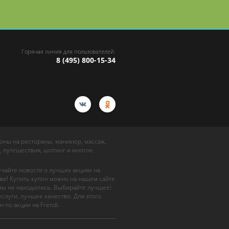
Горячая линия для пользователей:
8 (495) 800-15-34
упоны на рестораны, маникюр, массаж,
, путешествия, шопинг и многое
учайте новости о лучших акциях на
ве! Купить купон можно на нашем сайте
 вы не находились. Выбирайте лучшее!
слуги, лучшее качество. Для этого
н по акции на Frendi.