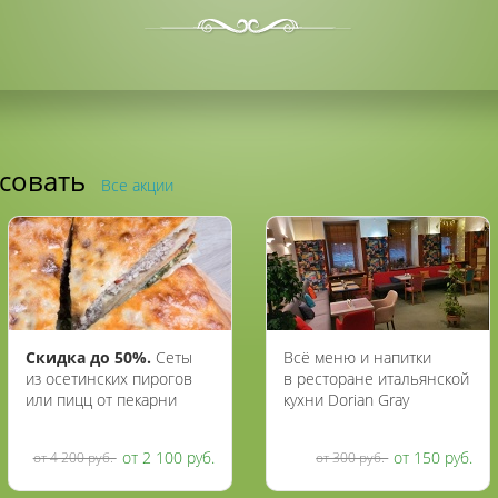
есовать
Все акции
Скидка до 50%.
Сеты
Всё меню и напитки
из осетинских пирогов
в ресторане итальянской
или пицц от пекарни
кухни Dorian Gray
«Жар пироги»
со скидкой 50%
от 2 100 руб.
от 150 руб.
от 4 200 руб.
от 300 руб.