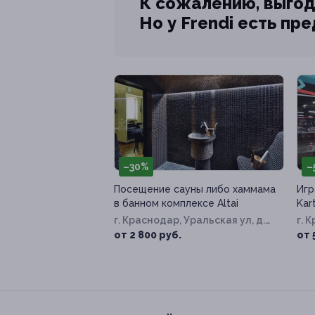
К сожалению, выгод
Но у Frendi есть пр
–30%
–
Посещение сауны либо хаммама
Игр
в банном комплексе Altai
Kar
г. Краснодар, Уральская ул, д.
г. 
68
98/
от 2 800 руб.
от 