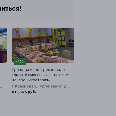
виться!
–30%
Проведение дня рождения в
комнате именинника в детском
центре «Игратория»
г. Краснодар, Тургенева ул, д.
149
от 5 075 руб.