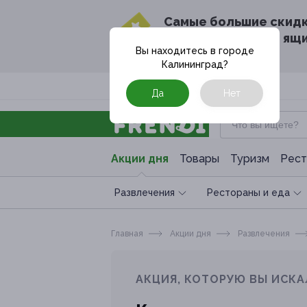
Cамые большие скид
в твоём почтовом ящ
Вы находитесь в городе
Калининград
?
Москва
Да
Нет
Акции дня
Товары
Туризм
Рест
Развлечения
Рестораны и еда
Главная
Акции дня
Развлечения
АКЦИЯ, КОТОРУЮ ВЫ ИСКА