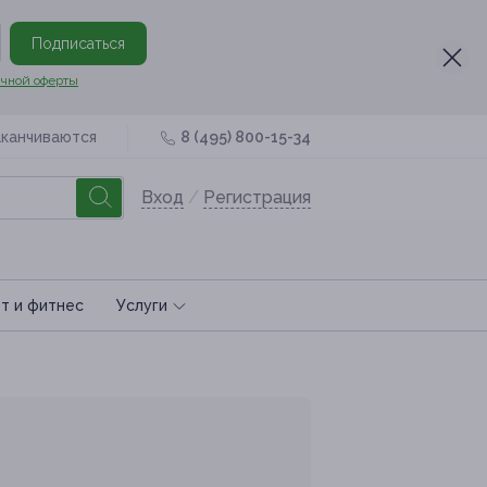
Подписаться
чной оферты
аканчиваются
8 (495) 800-15-34
Вход
/
Регистрация
т и фитнес
Услуги