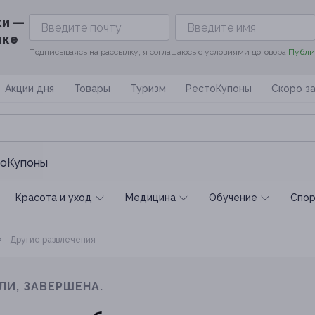
ки —
ике
Подписываясь на рассылку, я соглашаюсь с условиями договора
Публи
Акции дня
Товары
Туризм
РестоКупоны
Скоро з
оКупоны
Красота и уход
Медицина
Обучение
Спoр
Другие развлечения
ЛИ, ЗАВЕРШЕНА.