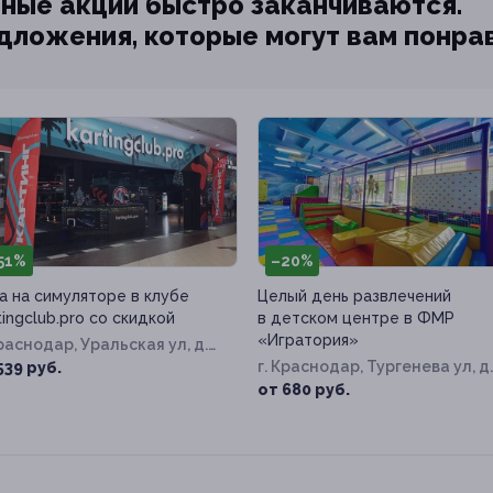
ные акции быстро заканчиваются.
едложения, которые могут вам понра
51%
–20%
а на симуляторе в клубе
Целый день развлечений
tingclub.pro со скидкой
в детском центре в ФМР
«Игратория»
Краснодар, Уральская ул, д.
11
г. Краснодар, Тургенева ул, д.
539 руб.
149
от 680 руб.