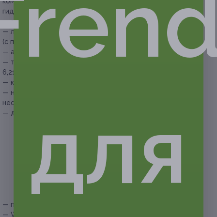
Frend
комплексе — крытый подогреваемый (взрослый,
гидромассажная зона);
— занятия в тренажерном зале (ежедневно);
— лечение по одному из выбранных профилей
(с понедельника по пятницу);
— акватерапия (плавание в бассейне) (ежедневно);
— терренкур в дендрологическом парке площадью
6,21 га;
— климатолечение (ежедневно);
— неотложная медикаментозная помощь (при
для
необходимости);
— детский клуб:
— творческие занятия в детской комнате
с воспитателем (мастер-классы, обучающие
и развивающие программы);
— настольные игры («Мафия», «Дженга», лото,
шашки, шахматы и др.);
— просмотр мультфильмов в киноконцертном зале;
— библиотека (читальный зал, набор детской
литературы);
— просмотр фильмов в киноконцертном зале;
— Wi-Fi.