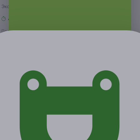
Экономия от 21 940 руб.
Акция завершена
Поделиться с друзьями
Начало действия
Окончание действия
26 октября 2020 г.
30 декабря 2020 г.
Условия
Описание
Гарантии
Адреса
Вопросы
Срок действия купонов:
с 27.10.2020 до 30.12.2020
(включительно).
Вы можете предъявить купон в электронном или
распечатанном виде.
Купон действует на следующие виды услуг: