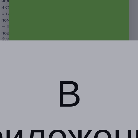
индивидуально для каждого пациента с учетом основного
и сопутствующих заболеваний в соответствии
с требованиями стандартов санаторно-курортной
помощи;
— после бронирования тура вы сообщаете пин-код и
подписываете договор с компанией, после чего купон
будет погашен и условия возврата будут проходить
согласно подписанному договору.
Свернуть
Адресa
В
Перейти на сайт партнера
Юридическая информация о партнёре
г. Сочи, Сочинское ш., д. 28
по предварительному
риложен
бронированию
+7 (928) 210-77-77