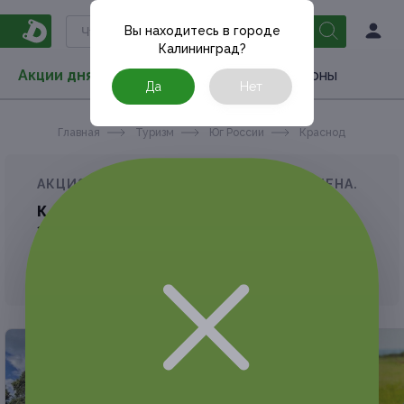
Вы находитесь в городе
Калининград
?
Акции дня
Товары
Туризм
РестоКупоны
Да
Нет
Главная
Туризм
Юг России
Краснодарский кра
АКЦИЯ, КОТОРУЮ ВЫ ИСКАЛИ, ЗАВЕРШЕНА.
К сожалению, выгодные акции быстро
заканчиваются.
Но у Frendi есть предложения, которые
могут вам понравиться!