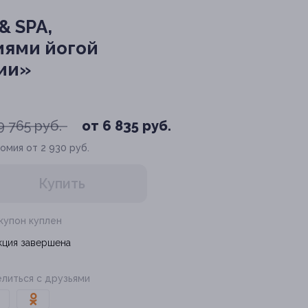
& SPA,
иями йогой
ции»
9 765 руб.
от 6 835 руб.
омия от 2 930 руб.
Купить
 купон куплен
кция завершена
литься с друзьями