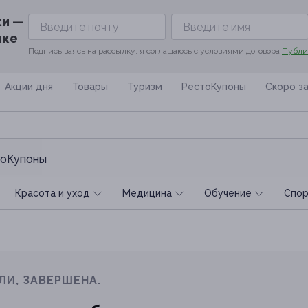
ки —
ике
Подписываясь на рассылку, я соглашаюсь с условиями договора
Публи
Акции дня
Товары
Туризм
РестоКупоны
Скоро з
оКупоны
Красота и уход
Медицина
Обучение
Спoр
ЛИ, ЗАВЕРШЕНА.