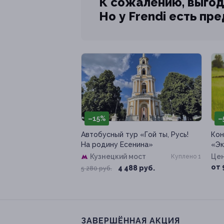
К сожалению, выгод
Но у Frendi есть пр
–15%
–
Автобусный тур «Гой ты, Русь!
Кон
На родину Есенина»
«Эк
Кузнецкий мост
Цен
Куплено 1
от 
4 488 руб.
5 280 руб.
ЗАВЕРШЁННАЯ АКЦИЯ