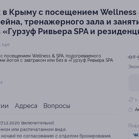
в Крыму с посещением Wellness 
ейна, тренажерного зала и занят
в «Гурзуф Ривьера SPA и резиден
. 14о
от 
Экон
я
1
тии
Адреса
Вопросы
А
27.12.2020 (включительно).
Поде
нном или распечатанном виде.
 ночам) по согласованию с отделом бронирования.