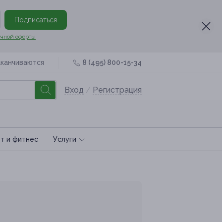
Подписаться
чной оферты
аканчиваются
8 (495) 800-15-34
Вход
/
Регистрация
т и фитнес
Услуги