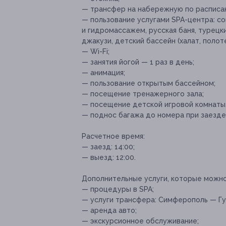
— трансфер на набережную по расписа
— пользование услугами SPA-центра: с
и гидромассажем, русская баня, турецки
джакузи, детский бассейн (халат, полот
— Wi-Fi;
— занятия йогой — 1 раз в день;
— анимация;
— пользование открытым бассейном;
— посещение тренажерного зала;
— посещение детской игровой комнаты,
— поднос багажа до номера при заезде 
Расчетное время:
— заезд: 14:00;
— выезд: 12:00.
Дополнительные услуги, которые можн
— процедуры в SPA;
— услуги трансфера: Симферополь — Гу
— аренда авто;
— экскурсионное обслуживание;