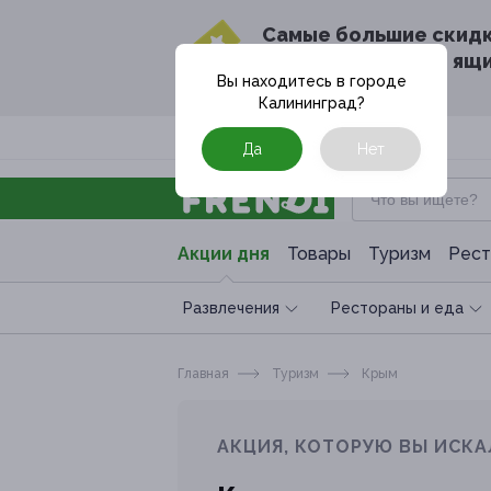
Cамые большие скид
в твоём почтовом ящ
Вы находитесь в городе
Калининград
?
Москва
Да
Нет
Акции дня
Товары
Туризм
Рест
Развлечения
Рестораны и еда
Главная
Туризм
Крым
АКЦИЯ, КОТОРУЮ ВЫ ИСКА