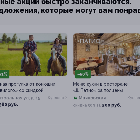
ные акции быстро заканчиваются.
едложения, которые могут вам понра
51%
–50%
ная прогулка от конюшни
Меню кухни в ресторане
вилого» со скидкой
«IL Патио» за полцены
тральная ул, д. 15
Маяковская
Куплено 2
Куплен
980 руб.
200 руб.
скидка 50% за