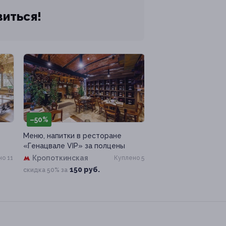
виться!
–50%
Меню, напитки в ресторане
«Генацвале VIP» за полцены
Кропоткинская
о 11
Куплено 5
150 руб.
скидка 50% за