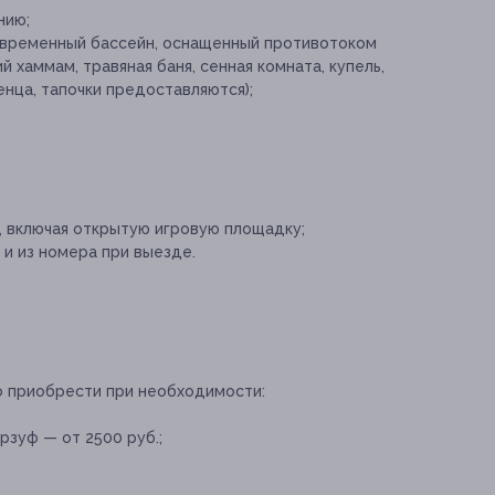
нию;
овременный бассейн, оснащенный противотоком
й хаммам, травяная баня, сенная комната, купель,
енца, тапочки предоставляются);
 включая открытую игровую площадку;
и из номера при выезде.
о приобрести при необходимости:
рзуф — от 2500 руб.;