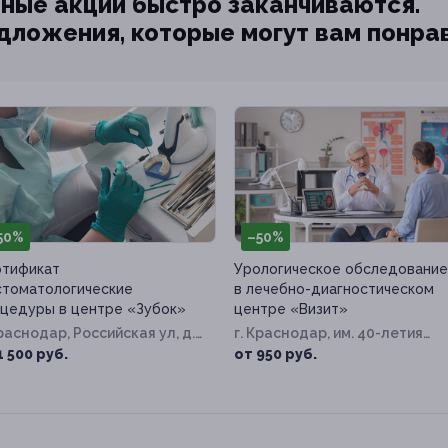
ные акции быстро заканчиваются.
едложения, которые могут вам понра
50%
–50%
тификат
Урологическое обследование
стоматологические
в лечебно-диагностическом
цедуры в центре «Зубок»
центре «Визит»
Краснодар, Российская ул, д.
г. Краснодар, им. 40-летия
Победы ул, д. 99
1 500 руб.
от 950 руб.