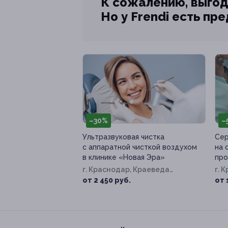
К сожалению, выгод
Но у Frendi есть пр
–30%
–
Ультразвуковая чистка
Сер
с аппаратной чисткой воздухом
на 
в клинике «Новая Эра»
про
г. Краснодар, Краеведа
г. 
Соловьёва ул, д. 6, к. 4
99
от 2 450 руб.
от 