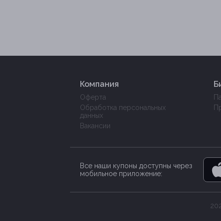
Компания
Б
Оферта
П
Обработка персональных
П
данных
Вакансии
Все наши купоны доступны через
мобильное приложение:
202