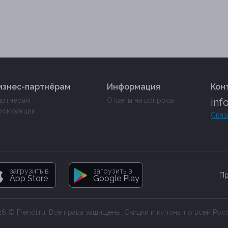
изнес-партнёрам
Информация
Кон
артнёрам
Ответы на вопросы
inf
ромоакции
Связ
загрузить в
загрузить в
Пр
App Store
Google Play
6 © Frendi.ru. Все права защищены. Скидки и купоны по всей Рос