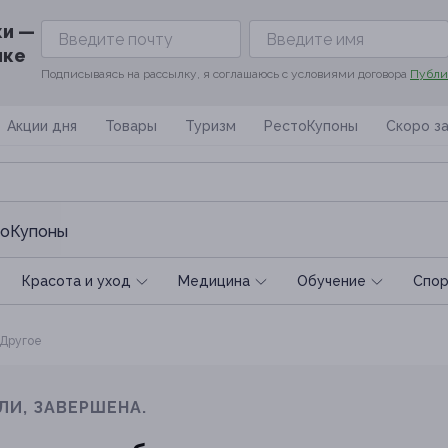
ки —
ике
Подписываясь на рассылку, я соглашаюсь с условиями договора
Публи
Акции дня
Товары
Туризм
РестоКупоны
Скоро з
оКупоны
Красота и уход
Медицина
Обучение
Спoр
Другое
ЛИ, ЗАВЕРШЕНА.