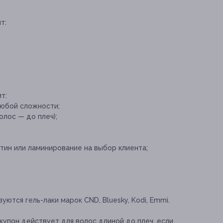
т:
т:
любой сложности;
лос — до плеч);
тин или ламинирование на выбор клиента;
уются гель-лаки марок CND, Bluesky, Kodi, Emmi.
купон действует для волос длиной до плеч, если