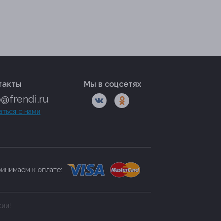
такты
Мы в соцсетях
o@frendi.ru
аться с нами
инимаем к оплате:
сии!