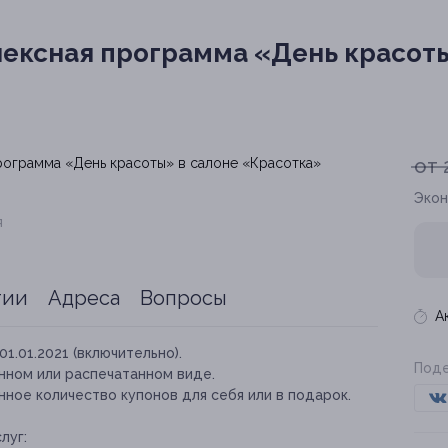
ексная программа «День красоты
от 
Экон
я
тии
Адреса
Вопросы
А
01.01.2021 (включительно).
Поде
нном или распечатанном виде.
ное количество купонов для себя или в подарок.
луг: