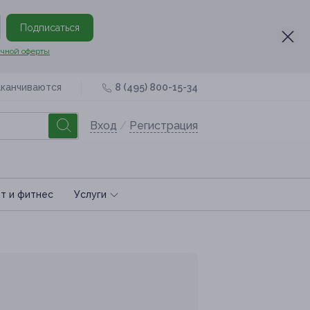
Подписаться
чной оферты
аканчиваются
8 (495) 800-15-34
Вход
/
Регистрация
т и фитнес
Услуги