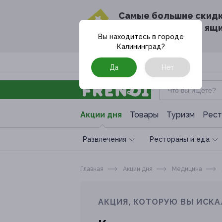
Cамые большие скид
в твоём почтовом ящ
Вы находитесь в городе
Калининград
?
Москва
Да
Нет
Акции дня
Товары
Туризм
Рест
Развлечения
Рестораны и еда
Главная
Акции дня
Медицина
АКЦИЯ, КОТОРУЮ ВЫ ИСКА