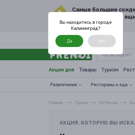
Cамые большие скид
в твоём почтовом ящ
Вы находитесь в городе
Калининград
?
Москва
Да
Нет
Акции дня
Товары
Туризм
Рест
Развлечения
Рестораны и еда
Главная
Туризм
Юг России
Кра
АКЦИЯ, КОТОРУЮ ВЫ ИСКА