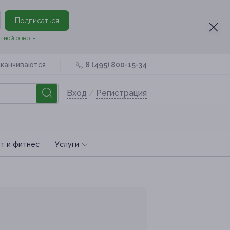
Подписаться
чной оферты
аканчиваются
8 (495) 800-15-34
Вход
/
Регистрация
т и фитнес
Услуги