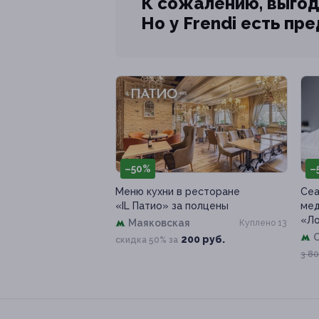
К сожалению, выгод
Но у Frendi есть пр
–50%
–
Меню кухни в ресторане
Сеа
«IL Патио» за полцены
мед
«Л
Маяковская
Куплено 13
200 руб.
скидка 50% за
3 80