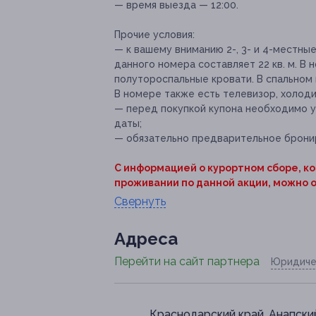
— время выезда — 12:00.
Прочие условия:
— к вашему вниманию 2-, 3- и 4-местны
данного номера составляет 22 кв. м. В
полутороспальные кровати. В спально
В номере также есть телевизор, холодил
— перед покупкой купона необходимо 
даты;
— обязательно предварительное брони
С информацией о курортном сборе, к
проживании по данной акции, можно 
Свернуть
Адресa
Перейти на сайт партнера
Юридиче
Краснодарский край, Анапски