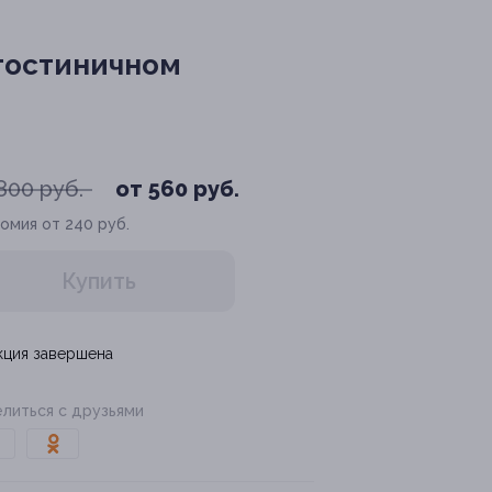
 гостиничном
800 руб.
от 560 руб.
омия от 240 руб.
Купить
кция завершена
литься с друзьями