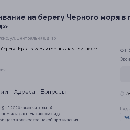
вание на берегу Черного моря в
я»
кко, ул. Центральная, д. 10
от 
Экон
вия
.
тии
Адреса
Вопросы
А
15.12.2020 (включительно).
Поде
нном или распечатанном виде.
 общего количества ночей проживания.