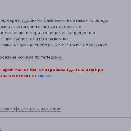
е номера с удобными балконами на этажах. Площадь
 номерах категории стандарт отдельные
м помещении номера расположен кондиционер.
ьник, туалетная и ванная комнаты;
уточнить наличие свободных мест на интересующие
рование номера по телефону.
оторый может быть потребован для оплаты при
ознакомиться по
ссылке.
ская информация о партнёре
й