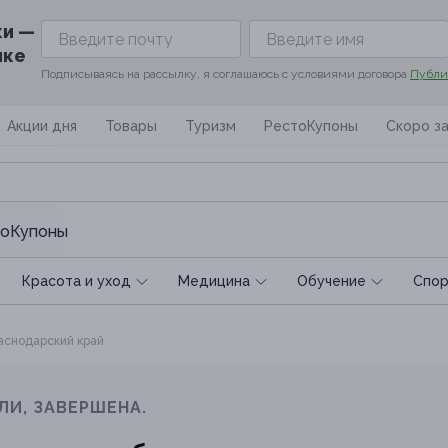
ки —
ике
Подписываясь на рассылку, я соглашаюсь с условиями договора
Публи
Акции дня
Товары
Туризм
РестоКупоны
Скоро з
оКупоны
Красота и уход
Медицина
Обучение
Спoр
снодарский край
ЛИ, ЗАВЕРШЕНА.