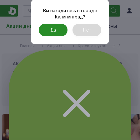
Вы находитесь в городе
Калининград
?
Акции дня
Товары
Туризм
РестоКупоны
Да
Нет
Главная
Акции дня
Красота и уход
SPA и масс
АКЦИЯ, КОТОРУЮ ВЫ ИСКАЛИ, ЗАВЕРШЕНА.
К сожалению, выгодные акции быстро
заканчиваются.
Но у Frendi есть предложения, которые
могут вам понравиться!