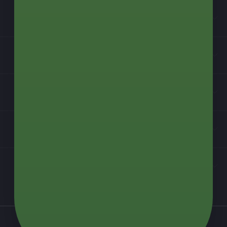
Компания
Бизнес-партнёрам
Информация
Контакты
Мы в соцсетях
загрузить в