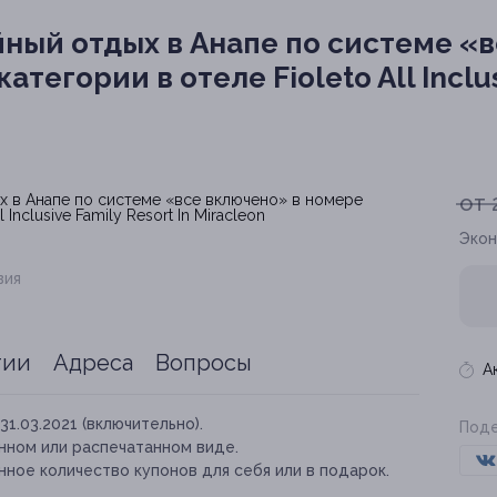
ный отдых в Анапе по системе «
тегории в отеле Fioleto All Inclus
от 
Экон
вия
тии
Адреса
Вопросы
А
31.03.2021 (включительно).
Поде
нном или распечатанном виде.
ное количество купонов для себя или в подарок.