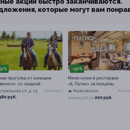
ные акции быстро заканчиваются.
едложения, которые могут вам понра
51%
–50%
ная прогулка от конюшни
Меню кухни в ресторане
вилого» со скидкой
«IL Патио» за полцены
тральная ул, д. 15
Маяковская
Куплено 2
Куплен
980 руб.
200 руб.
скидка 50% за