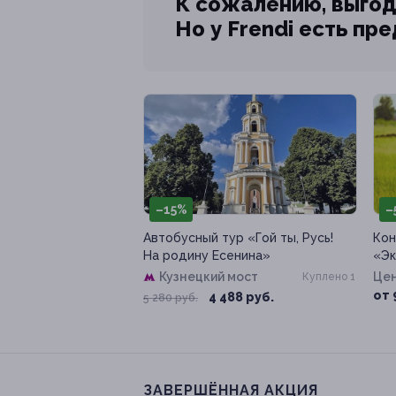
К сожалению, выгод
Но у Frendi есть пр
–15%
–
Автобусный тур «Гой ты, Русь!
Кон
На родину Есенина»
«Эк
Кузнецкий мост
Цен
Куплено 1
от 
4 488 руб.
5 280 руб.
ЗАВЕРШЁННАЯ АКЦИЯ