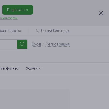
Подписаться
чной оферты
аканчиваются
8 (495) 800-15-34
Вход
/
Регистрация
т и фитнес
Услуги