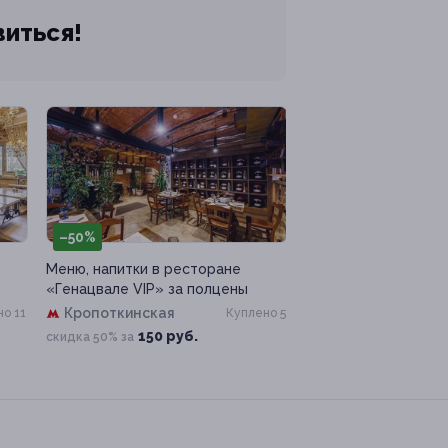
виться!
–50%
Меню, напитки в ресторане
«Генацвале VIP» за полцены
Кропоткинская
о 11
Куплено 5
150 руб.
скидка 50% за