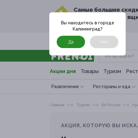
Cамые большие скид
в твоём почтовом ящ
Вы находитесь в городе
Калининград
?
Москва
Да
Нет
Акции дня
Товары
Туризм
Рест
Развлечения
Рестораны и еда
Главная
Туризм
Юг России
Кра
АКЦИЯ, КОТОРУЮ ВЫ ИСКА