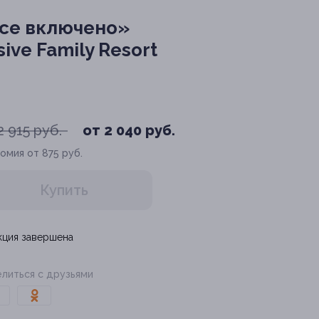
все включено»
ive Family Resort
2 915 руб.
от 2 040 руб.
омия от 875 руб.
Купить
кция завершена
литься с друзьями