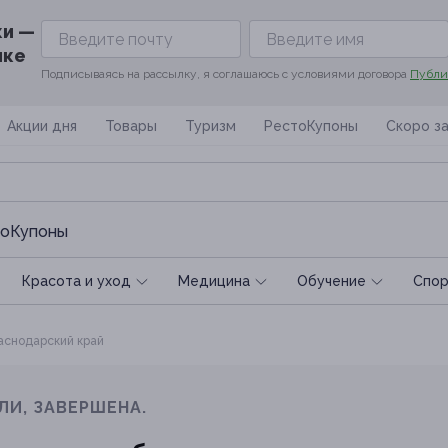
ки —
ике
Подписываясь на рассылку, я соглашаюсь с условиями договора
Публи
Акции дня
Товары
Туризм
РестоКупоны
Скоро з
оКупоны
Красота и уход
Медицина
Обучение
Спoр
снодарский край
ЛИ, ЗАВЕРШЕНА.