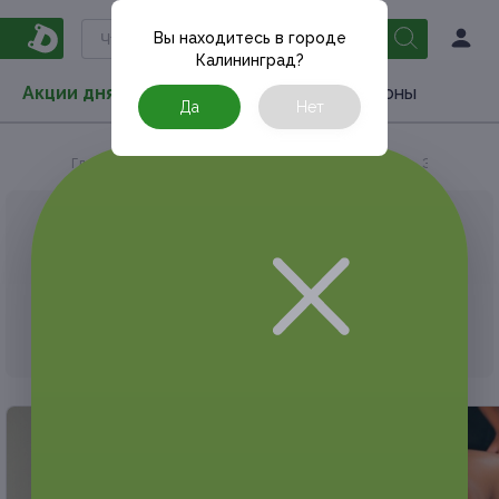
Вы находитесь в городе
Калининград
?
Акции дня
Товары
Туризм
РестоКупоны
Да
Нет
Главная
Акции дня
Красота и уход
Эпиляция
АКЦИЯ, КОТОРУЮ ВЫ ИСКАЛИ, ЗАВЕРШЕНА.
К сожалению, выгодные акции быстро
заканчиваются.
Но у Frendi есть предложения, которые
могут вам понравиться!