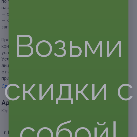
по телефону и уточнить наличие места на интересующую
вас дату;
— обязательна предварительная запись по телефону;
— клиент обязан сообщить об отмене или переносе
записи не менее чем за 12 часов.
Возьми
Предупреждаем о необходимости получения
консультации у врача-специалиста по оказываемым
услугам и противопоказаниям.
Услуга предоставляется только совершеннолетним
лицам. Несовершеннолетним услуга предоставляется
с письменного разрешения родителей или в их личном
скидки с
присутствии.
Свернуть
Адресa
Юридическая информация о партнёре
собой!
г. Краснодар, ул.