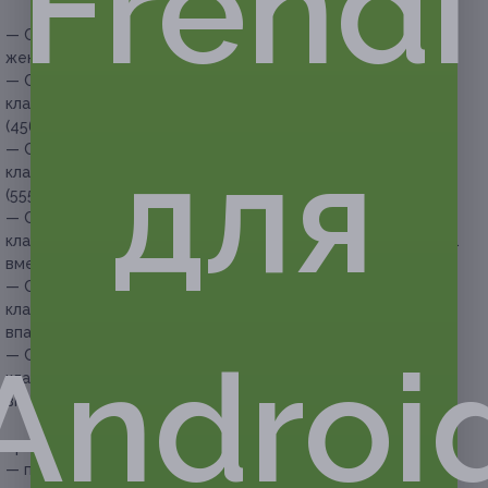
Frendi
— Скидка 60% на шугаринг зоны глубокого бикини для
женщин (440 руб. вместо 1100 руб.)
— Скидка 62% на шугаринг зоны глубокого или
классического бикини и подмышечных впадин для женщин
(456 руб. вместо 1200 руб.)
для
— Скидка 63% на шугаринг зоны глубокого или
классического бикини и бедер/голеней для женщин
(555 руб. вместо 1500 руб.)
— Скидка 51% на шугаринг зоны глубокого или
классического бикини и рук до локтя для женщин (686 руб.
вместо 1400 руб.)
— Скидка 52% на шугаринг зоны глубокого или
классического бикини, бедер/голеней и подмышечных
впадин для женщин (768 руб. вместо 1600 руб.)
Androi
— Скидка 53% на шугаринг зоны глубокого или
классического бикини, ног полностью и подмышечных
впадин для женщин (1128 руб. вместо 2400 руб.)
Прочие условия:
— перед покупкой купона необходимо позвонить