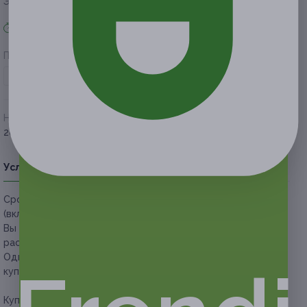
Экономия от 660 руб.
Акция завершена
Поделиться с друзьями
Начало действия
Окончание действия
20 августа 2020 г.
18 ноября 2020 г.
Условия
Описание
Гарантии
Адреса
Вопросы
Срок действия купонов:
с 20.08.2020 до 18.11.2020
(включительно).
Вы можете предъявить купон в электронном или
распечатанном виде.
Один человек может купить неограниченное количество
купонов для себя или в подарок.
Купон действует на следующие виды услуг: