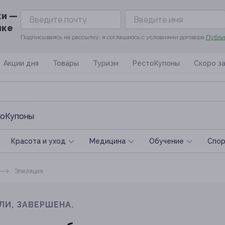
ки —
ике
Подписываясь на рассылку, я соглашаюсь с условиями договора
Публи
Акции дня
Товары
Туризм
РестоКупоны
Скоро з
оКупоны
Красота и уход
Медицина
Обучение
Спoр
Эпиляция
ЛИ, ЗАВЕРШЕНА.