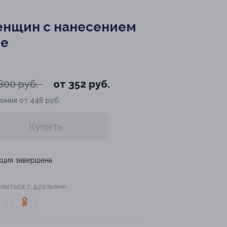
енщин с нанесением
ie
800 руб.
от 352 руб.
омия от 448 руб.
Купить
кция завершена
литься с друзьями