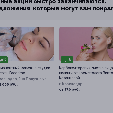
ные акции быстро заканчиваются.
едложения, которые могут вам понра
50%
–50%
манентный макияж в студии
Карбокситерапия, чистка лица
соты Facetime
пилинги от косметолога Викт
Казанцевой
Краснодар, Яна Полуяна ул,
51/1
г. Краснодар,
2 000 руб.
Симферопольская ул, д. 9
от 750 руб.