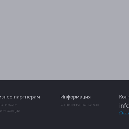
изнес-партнёрам
Информация
Кон
артнёрам
Ответы на вопросы
inf
ромоакции
Связ