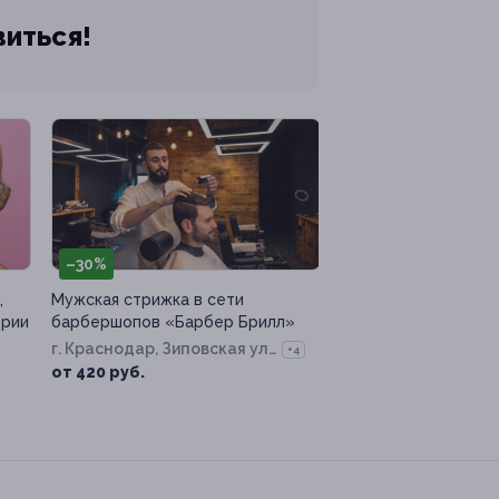
виться!
–30%
,
Мужская стрижка в сети
ории
барбершопов «Барбер Брилл»
г. Краснодар, Зиповская ул,
+4
д. 23
от 420 руб.