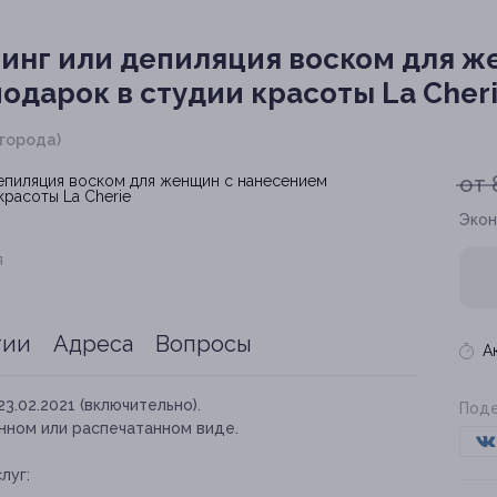
инг или депиляция воском для ж
одарок в студии красоты La Cher
 города)
от 
Экон
я
тии
Адреса
Вопросы
А
23.02.2021 (включительно).
Поде
нном или распечатанном виде.
луг: