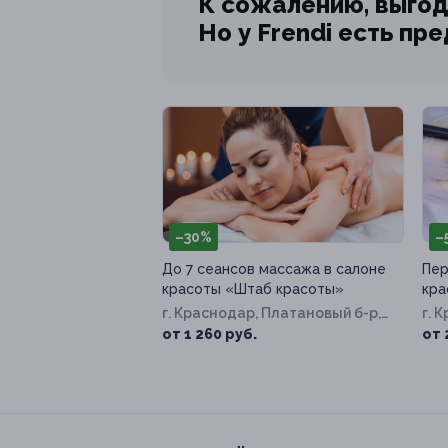
К сожалению, выгод
Но у Frendi есть пр
–30%
–
До 7 сеансов массажа в салоне
Пер
красоты «Штаб красоты»
кра
г. Краснодар, Платановый б-р,
г. 
д. 17п
д. 
от 1 260 руб.
от 