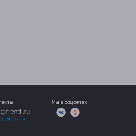
такты
Мы в соцсетях
o@frendi.ru
аться с нами