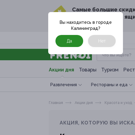
Cамые большие скид
в твоём почтовом ящ
Вы находитесь в городе
Калининград
?
Москва
Да
Нет
Акции дня
Товары
Туризм
Рест
Развлечения
Рестораны и еда
Главная
Акции дня
Красота и уход
АКЦИЯ, КОТОРУЮ ВЫ ИСКА