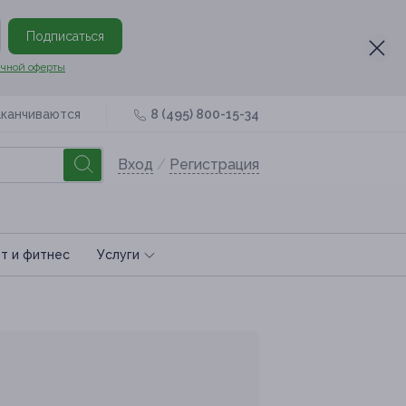
Подписаться
чной оферты
аканчиваются
8 (495) 800-15-34
Вход
/
Регистрация
т и фитнес
Услуги