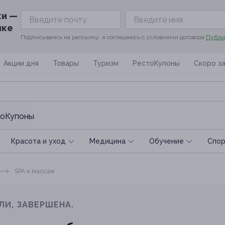
ки —
ике
Подписываясь на рассылку, я соглашаюсь с условиями договора
Публи
Акции дня
Товары
Туризм
РестоКупоны
Скоро з
оКупоны
Красота и уход
Медицина
Обучение
Спoр
SPA и массаж
ЛИ, ЗАВЕРШЕНА.