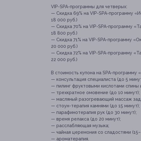
VIP-SPA-программы для четверых:
— Скидка 69% на VIP-SPA-программу «И
18 000 руб.)
— Скидка 70% на VIP-SPA-программу «Т
18 800 руб.)
— Скидка 71% на VIP-SPA-программу «Ок
20 000 руб.)
— Скидка 72% на VIP-SPA-программу «Т
22 000 руб.)
В стоимость купона на SPA-программу 
— консультация специалиста (до 5 минут
— пилинг фруктовыми кислотами спины и
— трехкратное омовение (до 10 минут);
— масляный разогревающий массаж задн
— стоун-терапия камнями (до 15 минут);
— парафинотерапия рук (до 30 минут);
— время релакса (до 20 минут);
— расслабляющая музыка;
— чайная церемония со сладостями (15–
— ароматерапия.