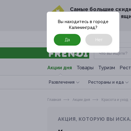
Cамые большие скид
в твоём почтовом ящ
Вы находитесь в городе
Калининград
?
Москва
Да
Нет
Акции дня
Товары
Туризм
Рест
Развлечения
Рестораны и еда
Главная
Акции дня
Красота и уход
АКЦИЯ, КОТОРУЮ ВЫ ИСКА