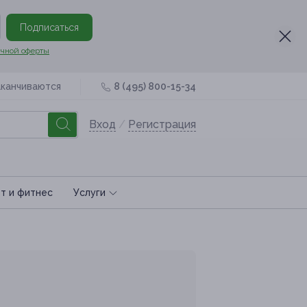
Подписаться
чной оферты
аканчиваются
8 (495) 800-15-34
Вход
/
Регистрация
т и фитнес
Услуги