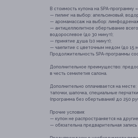
В стоимость купона на SPA-программу «
— пилинг на выбор: апельсиновый, водо
— аромамассаж на выбор: лимфодренажн
— антицеллюлитное обертывание всего 
водорослевое (до 30 минут);
— принятие душа (10 минут);
— чаепитие с цветочным медом (до 15 м
Продолжительность SPA-программы сос
Дополнительное преимущество:
предос
в честь семилетия салона.
Дополнительно оплачивается на месте:
тапочки, шапочка, специальные перчатк
(программа без обертывания) до 250 ру
Прочие условия:
— купон не распространяется на други
— обязательна предварительная запись