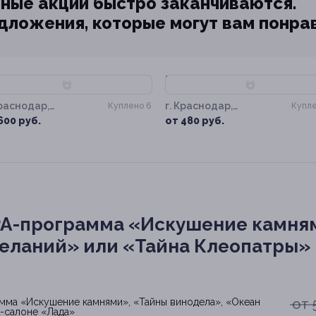
ные акции быстро заканчиваются.
едложения, которые могут вам понра
70%
–60%
Краснодар,
г. Краснодар,
Куплено 6
Купле
овская ул, д. 10
Зиповская ул, д. 10
600 руб.
от 480 руб.
PA-программа «Искушение камня
еланий» или «Тайна Клеопатры» 
от 