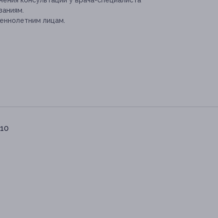
ения консультации у врача-специалиста
заниям.
еннолетним лицам.
 10