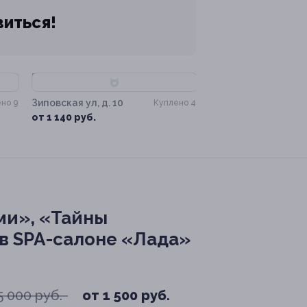
виться!
–80%
Зиповская ул, д. 10
но 9
Куплено 4
от 1 140 руб.
ми», «Тайны
в SPA-салоне «Лада»
5 000 руб.
от 1 500 руб.