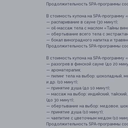
Продолжительность SPA-программы сос
В стоимость купона на SPA-программу 
— распаривание в сауне (30 минут);
— oil-массаж тела с маслом «Тайны вин
— обертывание всего тела с экстрактам
— бокал виноградного напитка и травян
Продолжительность SPA-программы сос
В стоимость купона на SPA-программу 
— разогрев в финской сауне (до 20 мину
— ароматерапия;
— пилинг тела на выбор: шоколадный, м
и др. (10 минут);
— принятие душа (до 10 минут);
— массаж на выбор: индийский, тайский
(до 30 минут);
— обертывание на выбор: медовое, шок
— принятие душа (10 минут);
— чаепитие с цветочным медом (10 мину
Продолжительность SPA-программы сос