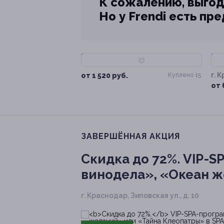
К сожалению, выгод
Но у Frendi есть пр
–60%
–
г. 
от 1 520 руб.
Куплено 15
Зип
от 
ЗАВЕРШЁННАЯ АКЦИЯ
Скидка до 72%.
VIP-S
винодела», «Океан ж
г. Краснодар, Зиповская ул., д. 10