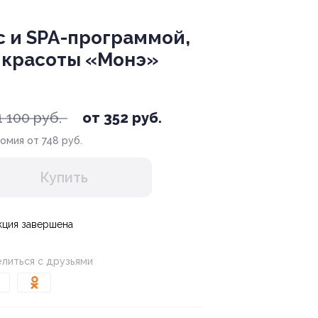
c и SPA-программой,
е красоты «Монэ»
1 100 руб.
от 352 руб.
омия от 748 руб.
Купить
кция завершена
литься с друзьями