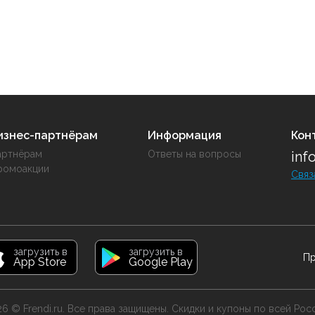
изнес-партнёрам
Информация
Кон
артнёрам
Ответы на вопросы
inf
ромоакции
Связ
загрузить в
загрузить в
Пр
App Store
Google Play
6 © Frendi.ru. Все права защищены. Скидки и купоны по всей Рос