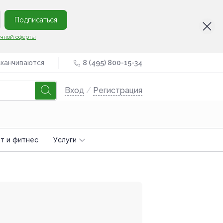
Подписаться
чной оферты
аканчиваются
8 (495) 800-15-34
Вход
/
Регистрация
т и фитнес
Услуги