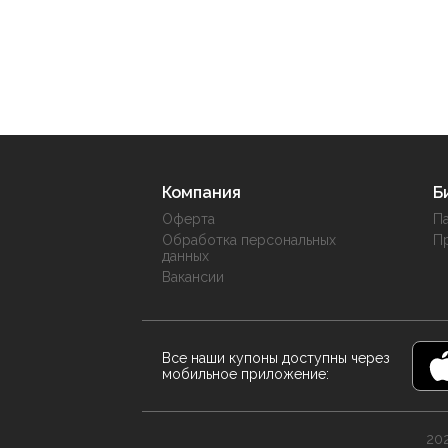
Компания
Б
Оферта
П
Обработка персональных
П
данных
Вакансии
Все наши купоны доступны через
мобильное приложение:
202