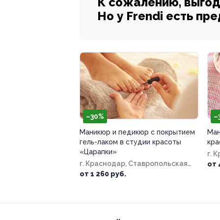
К сожалению, выгод
Но у Frendi есть пр
–30%
–
Маникюр и педикюр с покрытием
Ман
гель-лаком в студии красоты
кра
«Царапки»
г. 
г. Краснодар, Ставропольская
37/
от 
ул, д. 107/10
от 1 260 руб.