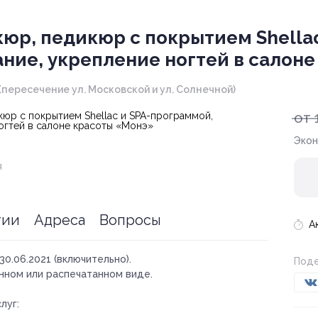
юр, педикюр с покрытием Shella
ние, укрепление ногтей в салон
 4 (пересечение ул. Московской и ул. Солнечной)
от 
Экон
я
тии
Адреса
Вопросы
А
30.06.2021 (включительно).
Поде
нном или распечатанном виде.
луг: