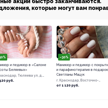
ные акции быстро заканчиваются.
едложения, которые могут вам понра
30%
–30%
икюр и педикюр в «Салоне
Маникюр и педикюр с покрыт
соты Беляевых»
и парафинотерапия в подарок
Светланы Мацук
Краснодар, Тюляева ул, д.
1
г. Краснодар, Восточно-
420 руб.
Кругликовская ул, д. 22/3
от 1 120 руб.