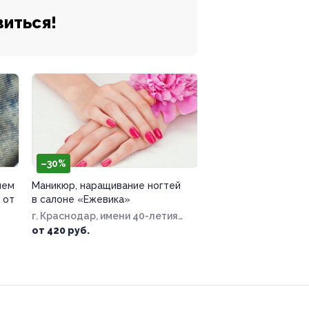
виться!
–30%
ием
Маникюр, наращивание ногтей
 от
в салоне «Ежевика»
г. Краснодар, имени 40-летия
Победы ул, д. 35/3
от 420 руб.