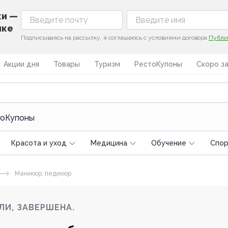
ки —
ике
Подписываясь на рассылку, я соглашаюсь с условиями договора
Публи
Акции дня
Товары
Туризм
РестоКупоны
Скоро з
оКупоны
Красота и уход
Медицина
Обучение
Спoр
Маникюр, педикюр
ЛИ, ЗАВЕРШЕНА.