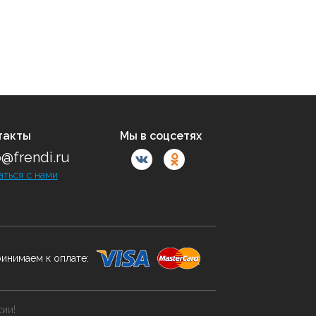
такты
Мы в соцсетях
o@frendi.ru
аться с нами
инимаем к оплате:
сии!