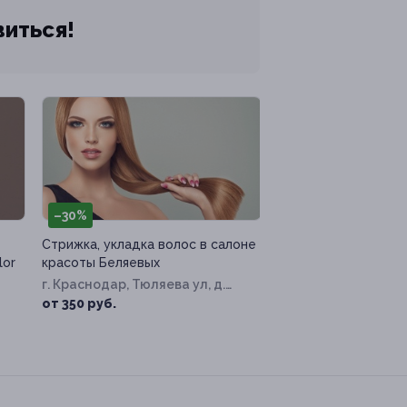
виться!
–30%
Стрижка, укладка волос в салоне
lor
красоты Беляевых
г. Краснодар, Тюляева ул, д.
37/1
от 350 руб.