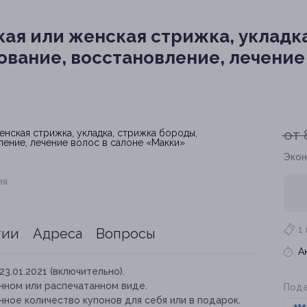
ая или женская стрижка, укладка
вание, восстановление, лечение 
от 
Экон
ия
1
тии
Адреса
Вопросы
А
23.01.2021 (включительно).
нном или распечатанном виде.
Поде
ное количество купонов для себя или в подарок.