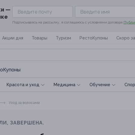
ки —
ике
Подписываясь на рассылку, я соглашаюсь с условиями договора
Публи
Акции дня
Товары
Туризм
РестоКупоны
Скоро з
оКупоны
Красота и уход
Медицина
Обучение
Спoр
Уход за волосами
ЛИ, ЗАВЕРШЕНА.