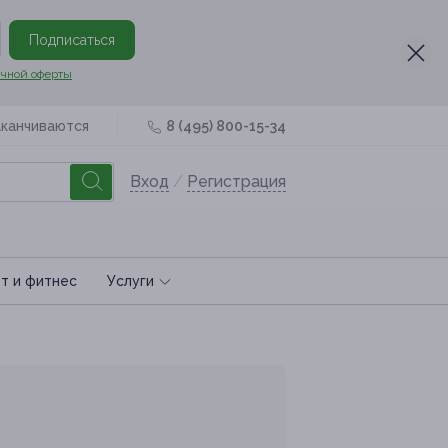
Подписаться
чной оферты
аканчиваются
8 (495) 800-15-34
Вход
/
Регистрация
т и фитнес
Услуги