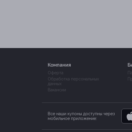
Компания
Б
Оферта
П
Обработка персональных
П
данных
Вакансии
Все наши купоны доступны через
мобильное приложение: