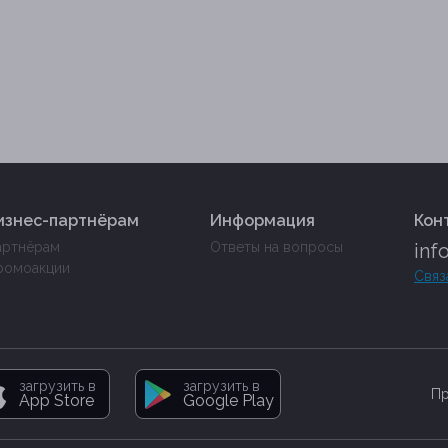
изнес-партнёрам
Информация
Кон
артнёрам
Ответы на вопросы
inf
ромоакции
Связ
загрузить в
загрузить в
Пр
App Store
Google Play