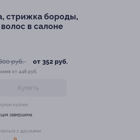
, стрижка бороды,
волос в салоне
800 руб.
от 352 руб.
омия от 448 руб.
Купить
 купон куплен
кция завершена
литься с друзьями