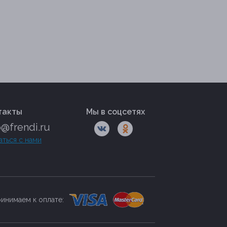
такты
Мы в соцсетях
o@frendi.ru
аться с нами
инимаем к оплате: