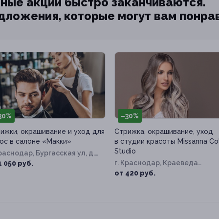
ные акции быстро заканчиваются.
едложения, которые могут вам понра
30%
–30%
ижки, окрашивание и уход для
Стрижка, окрашивание, уход
ос в салоне «Макки»
в студии красоты Missanna Co
Studio
Краснодар, Бургасская ул, д.
1
г. Краснодар, Краеведа
1 050 руб.
Соловьёва ул, д. 6, к. 1
от 420 руб.