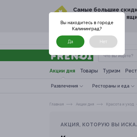
Cамые большие скид
в твоём почтовом ящ
Вы находитесь в городе
Калининград
?
Москва
Да
Нет
Акции дня
Товары
Туризм
Рест
Развлечения
Рестораны и еда
Главная
Акции дня
Красота и уход
АКЦИЯ, КОТОРУЮ ВЫ ИСКА