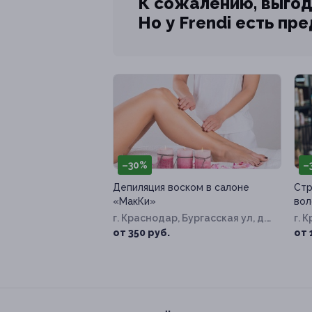
К сожалению, выгод
Но у Frendi есть пр
–30%
–
Депиляция воском в салоне
Стр
«МакКи»
вол
г. Краснодар, Бургасская ул, д.
г. 
56/1
56/
от 350 руб.
от 