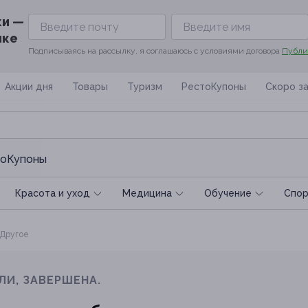
ки —
ике
Подписываясь на рассылку, я соглашаюсь с условиями договора
Публи
Акции дня
Товары
Туризм
РестоКупоны
Скоро з
оКупоны
Красота и уход
Медицина
Обучение
Спoр
Другое
ЛИ, ЗАВЕРШЕНА.