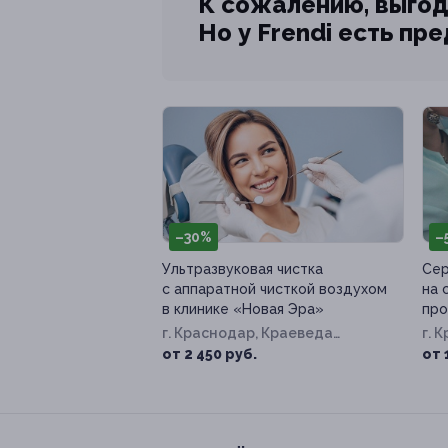
К сожалению, выгод
Но у Frendi есть пр
–30%
–
Ультразвуковая чистка
Сер
с аппаратной чисткой воздухом
на 
в клинике «Новая Эра»
про
г. Краснодар, Краеведа
г. 
Соловьёва ул, д. 6, к. 4
99
от 2 450 руб.
от 