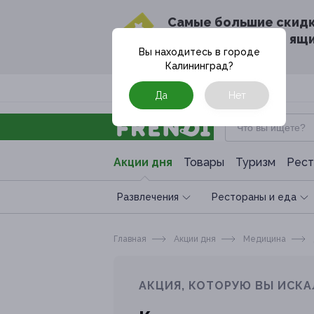
Cамые большие скид
в твоём почтовом ящ
Вы находитесь в городе
Калининград
?
Москва
Да
Нет
Акции дня
Товары
Туризм
Рест
Развлечения
Рестораны и еда
Главная
Акции дня
Медицина
АКЦИЯ, КОТОРУЮ ВЫ ИСКА