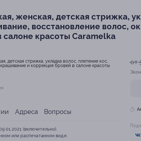
я, женская, детская стрижка, ук
ивание, восстановление волос, 
в салоне красоты Caramelka
от 
Экон
ия
А
тии
Адреса
Вопросы
Поде
09.01.2021 (включительно).
нном или распечатанном виде.