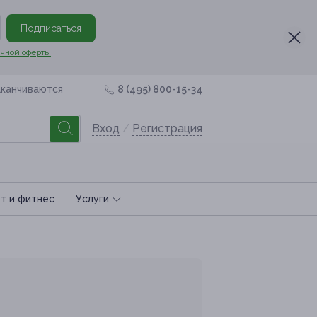
Подписаться
чной оферты
аканчиваются
8 (495) 800-15-34
Вход
/
Регистрация
т и фитнес
Услуги