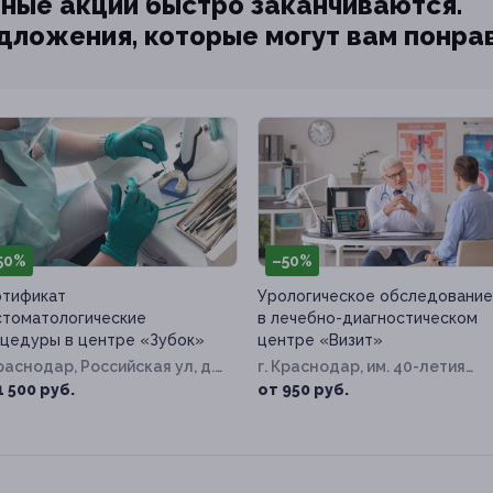
ные акции быстро заканчиваются.
едложения, которые могут вам понра
50%
–50%
тификат
Урологическое обследование
стоматологические
в лечебно-диагностическом
цедуры в центре «Зубок»
центре «Визит»
Краснодар, Российская ул, д.
г. Краснодар, им. 40-летия
Победы ул, д. 99
1 500 руб.
от 950 руб.