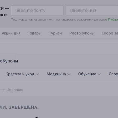
ки —
ике
Подписываясь на рассылку, я соглашаюсь с условиями договора
Публи
Акции дня
Товары
Туризм
РестоКупоны
Скоро з
оКупоны
Красота и уход
Медицина
Обучение
Спoр
Эпиляция
ЛИ, ЗАВЕРШЕНА.