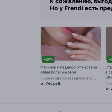
К сожалению, выгод
Но у Frendi есть пр
–30%
–
Маникюр и педикюр от мастера
Стр
Юлии Колесниковой
в с
Stu
г. Краснодар, Разведчиков ул,
д. 40
г. 
от 700 руб.
Сол
от 