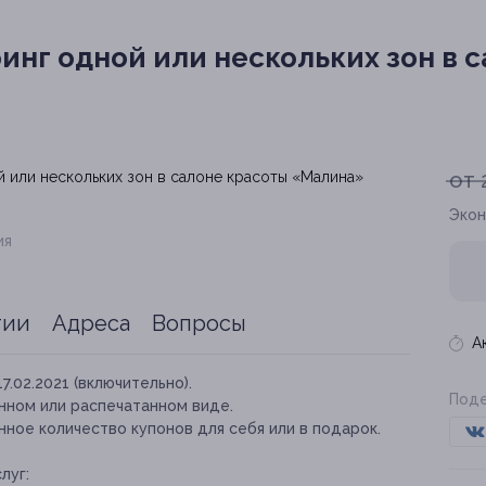
нг одной или нескольких зон в 
от 
Экон
ия
тии
Адреса
Вопросы
А
17.02.2021 (включительно).
Поде
нном или распечатанном виде.
ное количество купонов для себя или в подарок.
луг: