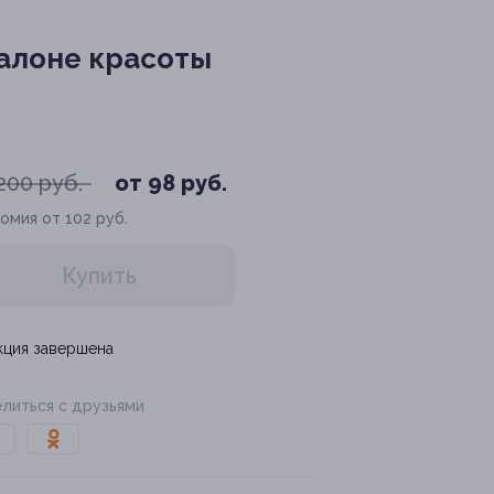
салоне красоты
200 руб.
от 98 руб.
омия от 102 руб.
Купить
кция завершена
литься с друзьями