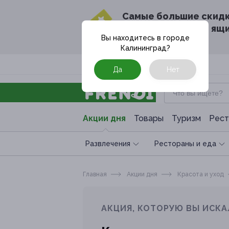
Cамые большие скид
в твоём почтовом ящ
Вы находитесь в городе
Калининград
?
Москва
Да
Нет
Акции дня
Товары
Туризм
Рест
Развлечения
Рестораны и еда
Главная
Акции дня
Красота и уход
АКЦИЯ, КОТОРУЮ ВЫ ИСКА