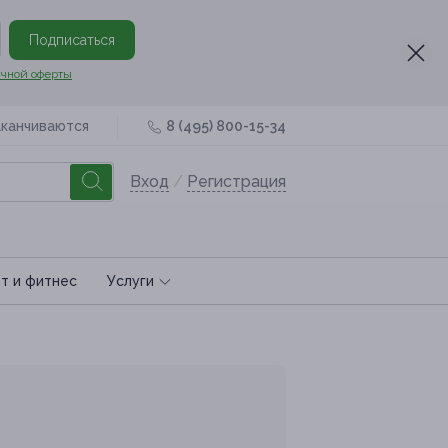
Подписаться
чной оферты
аканчиваются
8 (495) 800-15-34
Вход
/
Регистрация
т и фитнес
Услуги