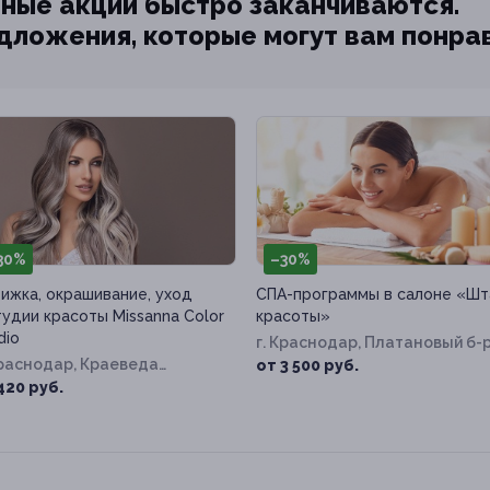
ные акции быстро заканчиваются.
едложения, которые могут вам понра
30%
–30%
ижка, окрашивание, уход
СПА-программы в салоне «Шт
тудии красоты Missanna Color
красоты»
dio
г. Краснодар, Платановый б-р
Краснодар, Краеведа
д. 17п
от 3 500 руб.
овьёва ул, д. 6, к. 1
420 руб.