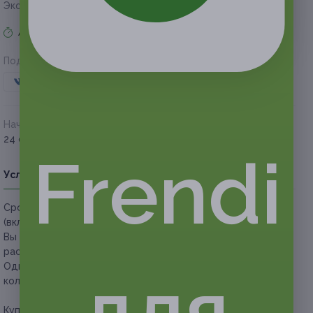
Экономия
2 640 руб.
Акция завершена
Поделиться с друзьями
Начало действия
Окончание действия
24 октября 2020 г.
19 января 2021 г.
Frendi
Условия
Описание
Гарантии
Адреса
Вопросы
Срок действия купонов:
с 25.10.2020 до 19.01.2021
(включительно).
Вы можете предъявить купон в электронном или
распечатанном виде.
Один человек может использовать неограниченное
для
количество купонов для себя или в подарок.
Купон действует на курс обучения шугарингу.