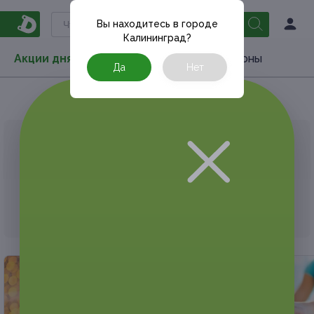
Вы находитесь в городе
Калининград
?
Акции дня
Товары
Туризм
РестоКупоны
Да
Нет
Главная
Акции дня
Обучение
АКЦИЯ, КОТОРУЮ ВЫ ИСКАЛИ, ЗАВЕРШЕНА.
К сожалению, выгодные акции быстро
заканчиваются.
Но у Frendi есть предложения, которые
могут вам понравиться!