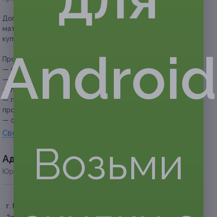
Дополнительное преимущество:
все расходные
материалы для проведения обучения входят в стоимость
купона.
Android
Прочие условия:
— обучение проводится в группах по 2–3 человека;
— продолжительность курсов обучения — 5 часов;
— по окончании обучения выдается сертификат;
— перед покупкой купона необходимо уточнить время
проведения занятий по телефону;
— обязательна предварительная запись по телефону.
Свернуть
Возьми
Адресa
Юридическая информация о партнёре
г. Краснодар, ул.