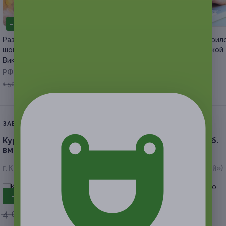
–50%
–95%
Разбор гардероба и онлайн-
Курс по разработке при
шопинг со стилистом Бобровой
от Learncours со скидкой
Викторией
РФ
РФ
990 руб.
19 800 руб.
750 руб.
1 500 руб.
ЗАВЕРШЁННАЯ АКЦИЯ
Курс обучения шугарингу в студии DiKris (1360 руб.
вместо 4000 руб.)
г. Краснодар, ул. Зеленоградская, д. 40 (ЖК «Молодежный»)
- 66%
4 000 руб.
1 360 руб.