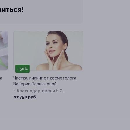
виться!
–50%
а
Чистка, пилинг от косметолога
Валерии Паршаковой
г. Краснодар, имени Н.С.
Котлярова ул, д. 8
от 750 руб.