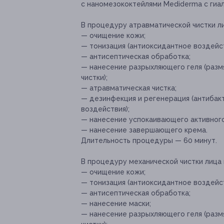
с наномезококтейлями Mediderma с гиал
В процедуру атравматической чистки ли
— очищение кожи;
— тонизация (антиоксидантное воздейс
— антисептическая обработка;
— нанесение разрыхляющего геля (разм
чистки);
— атравматическая чистка;
— дезинфекция и регенерация (антиба
воздействия);
— нанесение успокаивающего активного
— нанесение завершающего крема.
Длительность процедуры — 60 минут.
В процедуру механической чистки лица 
— очищение кожи;
— тонизация (антиоксидантное воздейс
— антисептическая обработка;
— нанесение маски;
— нанесение разрыхляющего геля (разм