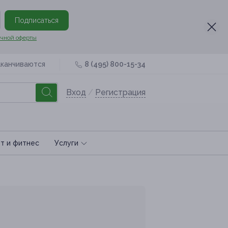
Подписаться
чной оферты
аканчиваются
8 (495) 800-15-34
Вход
/
Регистрация
т и фитнес
Услуги