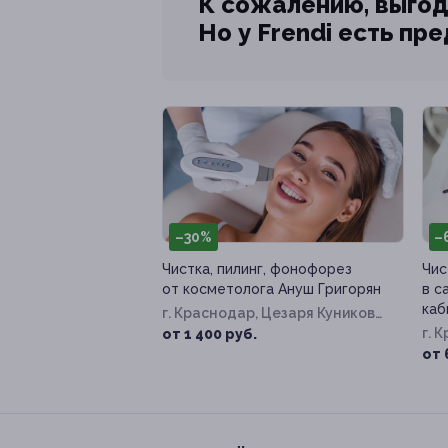
К сожалению, выгод
Но у Frendi есть пр
–30%
–
Чистка, пилинг, фонофорез
Чис
от косметолога Ануш Григорян
в с
каб
г. Краснодар, Цезаря Куникова
ул, д. 24, к. 2
г. 
от 1 400 руб.
от 