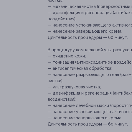
чистки);
— механическая чистка (поверхностный 
— дезинфекция и регенерация (антиба
воздействия);
— нанесение успокаивающего активного
— нанесение завершающего крема.
Длительность процедуры — 60 минут.
В процедуру комплексной ультразвуково
— очищение кожи;
— тонизация (антиоксидантное воздейс
— антисептическая обработка;
— нанесение разрыхляющего геля (разм
чистки);
— ультразвуковая чистка;
— дезинфекция и регенерация (антиба
воздействия);
— нанесение лечебной маски (поростяг
— нанесение успокаивающего активного
— нанесение завершающего крема.
Длительность процедуры — 60 минут.