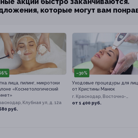
ные акции быстро заканчиваются.
едложения, которые могут вам понра
66%
–30%
тка лица, пилинг, микротоки
Уходовые процедуры для лиц
алоне «Косметологический
от Кристины Манюк
инет»
г. Краснодар, Восточно-
Краснодар, Клубная ул, д. 12а
Кругликовская ул, д. 42/3, к. 1
от 1 400 руб.
680 руб.