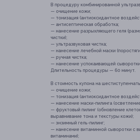
В процедуру комбинированной ультразв
— очищение кожи;
— тонизация (антиоксидантное воздейс
— антисептическая обработка;
— нанесение разрыхляющего геля (разм
чистки);
— ультразвуковая чистка;
— нанесение лечебной маски (поростяг
— ручная чистка;
— нанесение успокаивающей сыворотки
Длительность процедуры — 60 минут.
В стоимость купона на шестиступенчаты
— очищение кожи;
— тонизация (антиоксидантное воздейс
— нанесение маски-пилинга (осветление
— фруктовый пилинг (обновление клеток
выравнивание тона и текстуры кожи);
— энзимный гель-пилинг;
— нанесение витаминной сыворотки с в
витаминами);