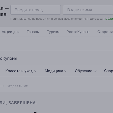
ки —
ике
Подписываясь на рассылку, я соглашаюсь с условиями договора
Публи
Акции дня
Товары
Туризм
РестоКупоны
Скоро з
оКупоны
Красота и уход
Медицина
Обучение
Спoр
Уход за лицом
ЛИ, ЗАВЕРШЕНА.