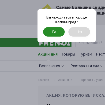
Cамые большие скид
в твоём почтовом ящ
Вы находитесь в городе
Калининград
?
Москва
Да
Нет
Акции дня
Товары
Туризм
Рест
Развлечения
Рестораны и еда
Главная
Акции дня
Красота и уход
АКЦИЯ, КОТОРУЮ ВЫ ИСКА