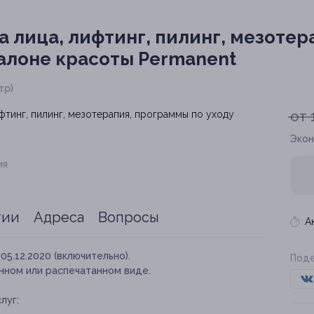
а лица, лифтинг, пилинг, мезоте
салоне красоты Permanent
тр)
от 
Экон
ия
тии
Адреса
Вопросы
А
05.12.2020 (включительно).
Поде
нном или распечатанном виде.
луг: