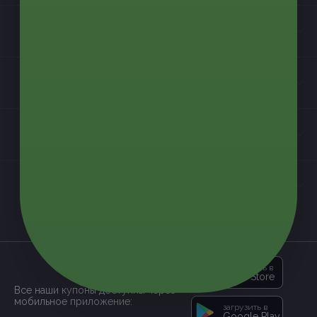
Бизнес-партнёрам
Информация
Контакты
Мы в соцсетях
загрузить в
App Store
Все наши купоны доступны через
мобильное приложение:
загрузить в
Google Play