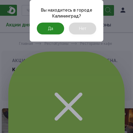
Вы находитесь в городе
Калининград
?
Акции дня
Товары
Туризм
РестоКупоны
Да
Нет
Главная
РестоКупоны
Рестораны и кафе
АКЦИЯ, КОТОРУЮ ВЫ ИСКАЛИ, ЗАВЕРШЕНА.
К сожалению, выгодные акции быстро
заканчиваются.
Но у Frendi есть предложения, которые
могут вам понравиться!