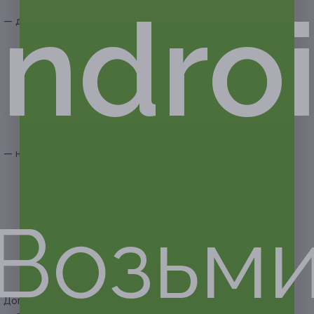
ndro
соус) — 260 г (120/140 г);
— десерт на выбор для каждого гостя:
— мороженое в ассортименте — 200 г;
— штрудель с мороженым (банан-шоколад, яблоко) —
200/50 г;
— штрудель с мороженым (банан-шоколад) —
200/50 г;
— «Гофр» (вафля, банан, мороженое, шоколад) —
320 г;
— фруктовый салат — 250 г;
— напиток на выбор для каждого гостя:
— минеральная вода (газированная или
негазированная на выбор) — 1 бутылка на двоих;
— чайник чая (холодный или горячий на выбор
гостя) — 500 мл на двоих;
Возьм
— капучино или американо на выбор — 200 мл;
— сок или компот на выбор — 200 мл;
— бокал вина (белое или красное полусладкое
на выбор) — 150 мл.
Дополнительные преимущества: