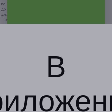
по телефону +7 (938) 444-30-31 (с 13:00
до 01:00 ежедневно), так как в выходные и праздничные
дни количество мест ограничено;
— клиент обязан сообщить об отмене или переносе
записи не менее чем за 12 часов.
Свернуть
Адресa
Юридическая информация о партнёре
В
г. Краснодар, ул.
Автолюбителей, д. 15/5
(«Гидросстрой»)
риложен
с 13:00 до 01:00 ежедневно
+7 (938) 444-30-31
Показать номер телефона