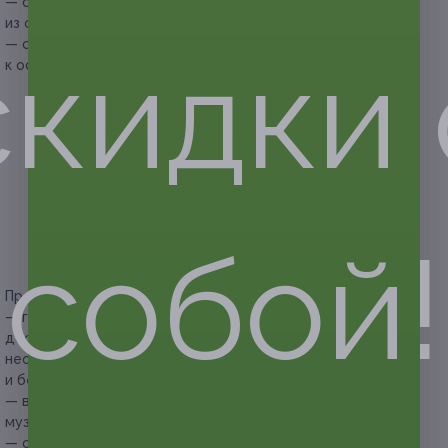
— скидка 25% на дополнительный заказ любых блюд
из общего меню ресторана (кроме бара);
— специальное предложение (дополнительно
скидки 
к основному меню):
— для компании из 4 человек — ролл «Цезарь» или
«Овощной» (2 шт.), картофель «Айдахо» (400 г),
куриные крылья (4 шт.), соус на выбор (150 г);
— для компании из 6 человек — ролл «Цезарь» или
«Овощной» (3 шт.), картофель «Айдахо» (600 г),
куриные крылья (6 шт.), соус на выбор (200 г);
— для компании из 8 человек — ролл «Цезарь» или
«Овощной» (4 шт.), картофель «Айдахо» (800 г),
собой!
куриные крылья (8 шт.), соус на выбор (300 г).
Прочие условия:
— гостям ресторана можно приносить с собой фрукты,
десерт, алкогольные напитки, но в этом случае
необходимо докупить любую 1 алкогольную
и безалкогольную позицию в баре по прайсу;
— в ресторане по выходным дням играет живая музыка,
музыкальное сопровождение проводится ежедневно;
— обязательно предварительное бронирование столиков