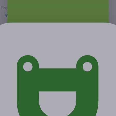
Поделиться с друзьями
Начало действия
Окончание действия
26 октября 2020 г.
2 января 2021 г.
Условия
Описание
Гарантии
Адреса
Вопросы
Срок действия купонов:
с 27.10.2020 до 02.01.2021
(включительно).
Вы можете предъявить купон в электронном или
распечатанном виде.
Один человек может купить неограниченное количество
купонов для себя или в подарок.
Купоны могут суммироваться по согласованию
с администрацией ресторана.
Купон действует на следующие виды услуг: