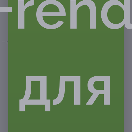
Frend
заправка «Бальзамик», лимон, оливковое масло) —
300 г;
— «Прованс» (помидор, огурец, болгарский перец,
маслины, сыр фета, яблоко, сухари, лист салата, лук,
заправка «Бальзамик», лимон, оливковое масло) —
300 г;
— основное блюдо на выбор для каждого гостя:
— свиная вырезка с отварным картофелем (свинина,
картофель, соус) — 400 г (120/180/100 г);
для
— курица по-кавказски с картофельным гратеном
и соусом (курица, картофель, соус) — 400 г
(150/200/50 г);
— свинина с овощами (овощи, свинина, соус) — 420 г
(250/120/50 г);
— лосось с овощами (овощи, лосось, соус) — 420 г
(250/120/50 г);
— куриное филе с овощами (овощи, курица, соус) —
420 г (250/120/50 г);
— куриное филе с ананасом и овощами гриль (курица,
овощи) — 350 г (200/150 г);
— стейк из лосося в сливочно-икорном соусе (лосось,