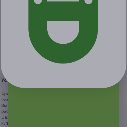
Экономия
1 470 руб.
1 купон куплен
Акция завершена
Поделиться с друзьями
Начало действия
Окончание действия
21 ноября 2020 г.
16 февраля 2021 г.
Условия
Описание
Гарантии
Адреса
Вопросы
Срок действия купонов:
с 22.11.2020 до 16.02.2021
(включительно).
Вы можете предъявить купон в электронном или
распечатанном виде.
Один человек может купить неограниченное количество
купонов в подарок.