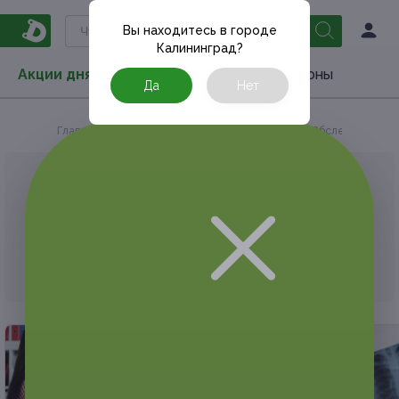
Вы находитесь в городе
Калининград
?
Акции дня
Товары
Туризм
РестоКупоны
Да
Нет
Главная
Акции дня
Медицина
Обследования
АКЦИЯ, КОТОРУЮ ВЫ ИСКАЛИ, ЗАВЕРШЕНА.
К сожалению, выгодные акции быстро
заканчиваются.
Но у Frendi есть предложения, которые
могут вам понравиться!