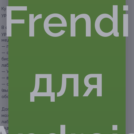
Frendi
Купон действует на комплексную процедуру
урологического обследования.
В стоимость купона на комплексную процедуру
урологического обследования входят следующие
медицинские услуги:
— прием и осмотр уролога;
— сдача (забор) материала с последующей передачей
для
биоматериала в лабораторию для проведения в ней
лабораторных исследований;
— УЗИ почек, надпочечников и мочевого пузыря;
— выдача заключения урологом;
— составление схемы обследования и рекомендаций
(выдача рекомендаций по дальнейшей тактике
обследования).
Дополнительное преимущество:
в медицинском центре
можно сдать биоматериал для проведения всех видов
лабораторных исследований, получить консультацию
эндокринолога, аллерголога, уролога и других