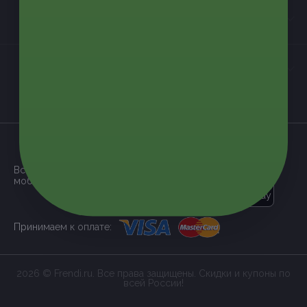
Контакты
Мы в соцсетях
загрузить в
App Store
Все наши купоны доступны через
мобильное приложение:
загрузить в
Google Play
Принимаем к оплате:
2026 © Frendi.ru. Все права защищены. Скидки и купоны по
всей России!