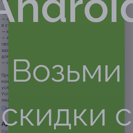
Androi
специалистов, пройти курс физиотерапии, массажа.
Прочие условия:
— лабораторные исследования и лечение не входят
в стоимость купона;
— купон действует только для новых пациентов;
— если участник акции не предупреждает об отмене
своего визита за 12 часов до времени записи,
администрация центра вправе принять клиента в удобное
Возьми
для себя время;
— обязательна предварительная запись по телефону.
Предупреждаем о необходимости получения
консультации у врача-специалиста по оказываемым
услугам и противопоказаниям.
Услуга предоставляется только совершеннолетним
скидки с
лицам.
Свернуть
Адресa
Юридическая информация о партнёре