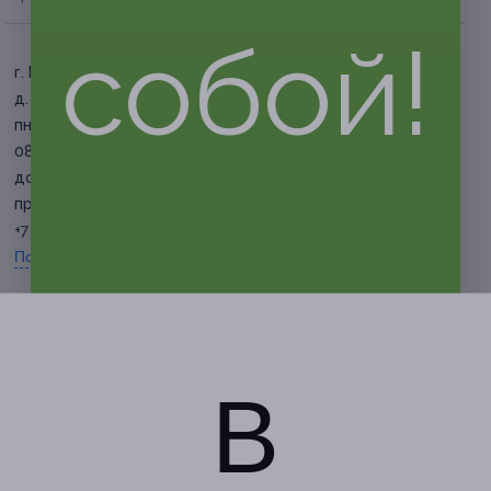
собой!
г. Краснодар, ул. Гагарина,
д. 124
пн-пт: с 08:00 до 20:00, сб: с
08:00 до 18:00, вс: с 08:00
до 14:00 (по времени
приема врача)
+7 (861) 205-55-00
Показать номер телефона
В