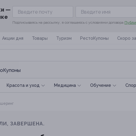
ки —
ике
Подписываясь на рассылку, я соглашаюсь с условиями договора
Публи
Акции дня
Товары
Туризм
РестоКупоны
Скоро з
оКупоны
Красота и уход
Медицина
Обучение
Спoр
шеринг
ЛИ, ЗАВЕРШЕНА.