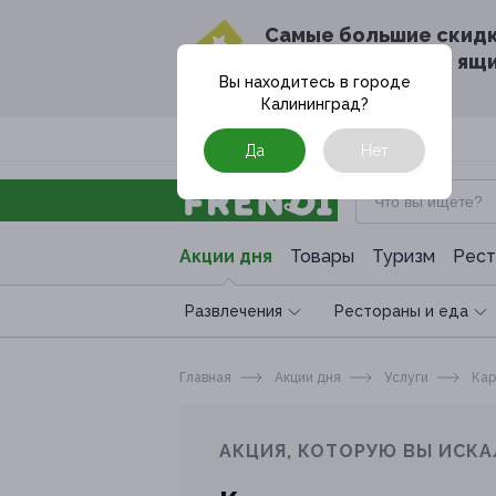
Cамые большие скид
в твоём почтовом ящ
Вы находитесь в городе
Калининград
?
Москва
Да
Нет
Акции дня
Товары
Туризм
Рест
Развлечения
Рестораны и еда
Главная
Акции дня
Услуги
Кар
АКЦИЯ, КОТОРУЮ ВЫ ИСКА