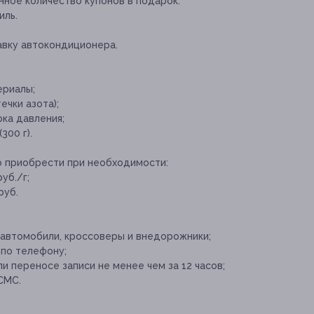
нное количество купонов в подарок.
иль.
авку автокондиционера.
ериалы;
ечки азота);
ка давления;
300 г).
о приобрести при необходимости:
уб./г;
руб.
 автомобили, кроссоверы и внедорожники;
 по телефону;
и переносе записи не менее чем за 12 часов;
СМС.