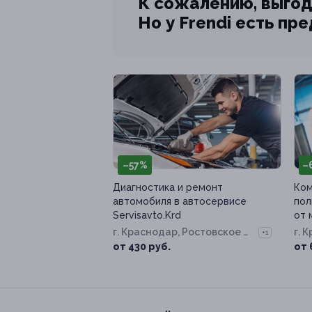
К сожалению, выгод
Но у Frendi есть пр
–57%
–
Диагностика и ремонт
Ком
автомобиля в автосервисе
пол
Servisavto.Krd
от 
г. Краснодар, Ростовское ш,
г. 
+1
д. 12/4
193
от 430 руб.
от 