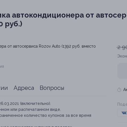
ика автокондиционера от автосер
 руб.)
2 9
Эко
ия
тии
Адреса
Вопросы
А
26.03.2021 (включительно).
Поде
нном или распечатанном виде.
раниченное количество купонов за все время