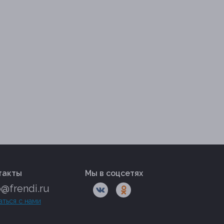
такты
Мы в соцсетях
o@frendi.ru
аться с нами