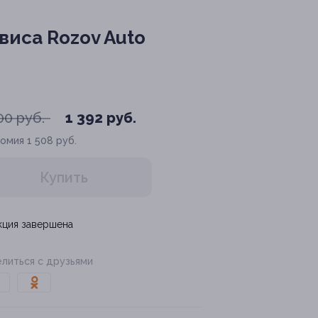
виса Rozov Auto
00 руб.
1 392 руб.
номия
1 508 руб.
Купить
кция завершена
литься с друзьями