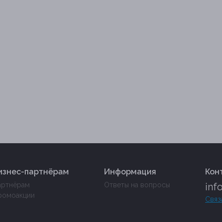
изнес-партнёрам
Информация
Кон
артнёрам
Ответы на вопросы
inf
ромоакции
Связ