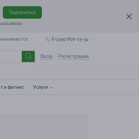
Подписаться
чной оферты
аканчиваются
8 (495) 800-15-34
Вход
/
Регистрация
т и фитнес
Услуги