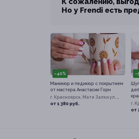
К сожалению, выгод
Но у Frendi есть пр
–40%
–
Маникюр и педикюр с покрытием
Шуг
от мастера Анастасии Горн
деп
кра
г. Красноярск, Мате Залки ул, д.
11а
г. 
от 1 380 руб.
от 