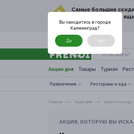
Cамые большие скид
в твоём почтовом ящ
Вы находитесь в городе
Калининград
?
Москва
Да
Нет
Акции дня
Товары
Туризм
Рест
Развлечения
Рестораны и еда
Главная
Акции дня
Красота и уход
АКЦИЯ, КОТОРУЮ ВЫ ИСКА