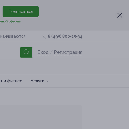
Подписаться
чной оферты
аканчиваются
8 (495) 800-15-34
Вход
/
Регистрация
т и фитнес
Услуги