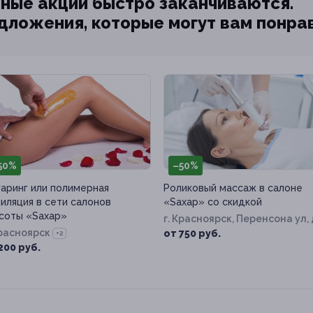
ные акции быстро заканчиваются.
едложения, которые могут вам понра
50%
–50%
аринг или полимерная
Роликовый массаж в салоне
иляция в сети салонов
«Sахар» со скидкой
соты «Sахар»
г. Красноярск, Перенсона ул, 
Красноярск
1
от 750 руб.
+2
200 руб.