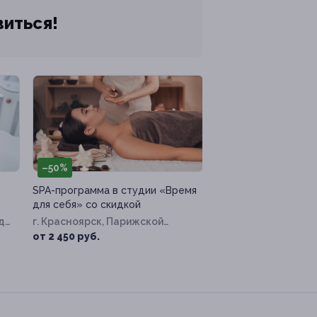
виться!
–50%
SPA-программа в студии «Время
для себя» со скидкой
д.
г. Красноярск, Парижской
Коммуны ул, д. 39а
от 2 450 руб.