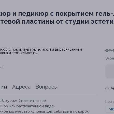
юр и педикюр с покрытием гель
тевой пластины от студии эстети
от 
Экон
ия
тии
Адреса
Вопросы
А
28.05.2021 (включительно).
Поде
нном или распечатанном виде.
ное количество купонов для себя или в подарок.