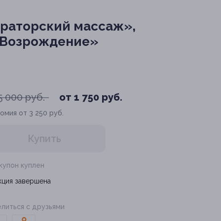
ераторский массаж»,
 «Возрождение»
5 000 руб.
от 1 750 руб.
омия от 3 250 руб.
Купить
 купон куплен
кция завершена
литься с друзьями