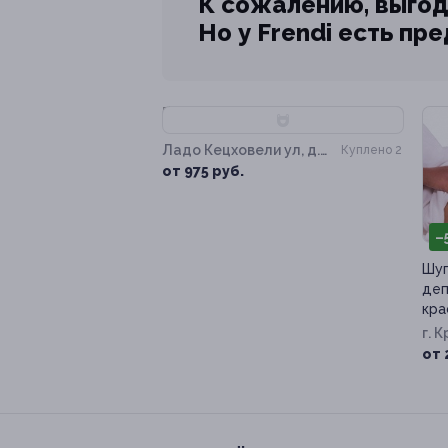
К сожалению, выгод
Но у Frendi есть пр
–70%
Ладо Кецховели ул, д.
Куплено 2
56
от 975 руб.
–
Шуг
деп
кра
г. 
от 