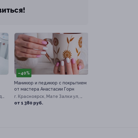
виться!
–40%
Маникюр и педикюр с покрытием
от мастера Анастасии Горн
д.
г. Красноярск, Мате Залки ул, д.
11а
от 1 380 руб.