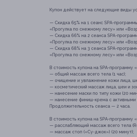
Купон действует на следующие виды ус
— Скидка 65% на 1 сеанс SPA-программ
«Прогулка по снежному лесу» или «Возр
— Скидка 66% на 2 сеанса SPA-програ
«Прогулка по снежному лесу» или «Возр
— Скидка 68% на 3 сеанса SPA-програ
«Прогулка по снежному лесу» или «Возр
В стоимость купона на SPA-программу 
— общий массаж всего тела (1 час);
— очищение и увлажнение кожи лица, ше
— косметический массаж лица, шеи и зон
— нанесение маски по типу кожи (20 мин
— нанесение финиш-крема с активными
Продолжительность сеанса — 2 часа.
В стоимость купона на SPA-программу 
— расслабляющий массаж всего тела (Rel
— массаж стоп («Су-джок») (20 минут);