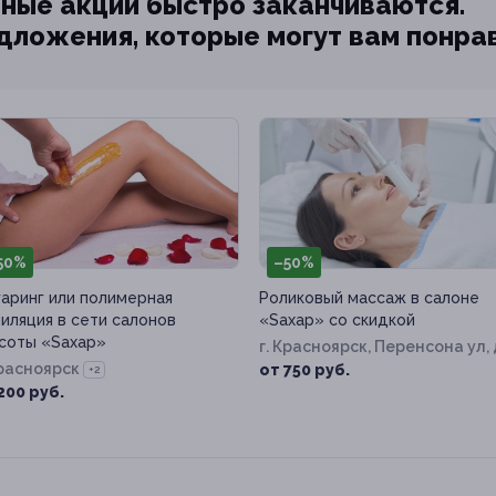
ные акции быстро заканчиваются.
едложения, которые могут вам понра
50%
–50%
аринг или полимерная
Роликовый массаж в салоне
иляция в сети салонов
«Sахар» со скидкой
соты «Sахар»
г. Красноярск, Перенсона ул, 
Красноярск
1
от 750 руб.
+2
200 руб.