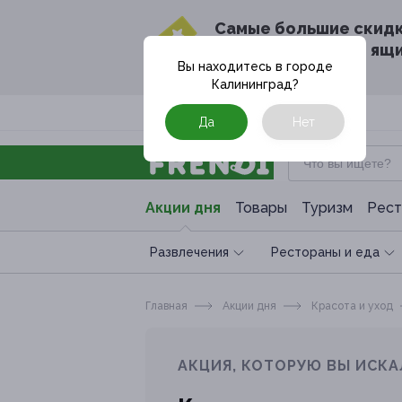
Cамые большие скид
в твоём почтовом ящ
Вы находитесь в городе
Калининград
?
Москва
Да
Нет
Акции дня
Товары
Туризм
Рест
Развлечения
Рестораны и еда
Главная
Акции дня
Красота и уход
АКЦИЯ, КОТОРУЮ ВЫ ИСКА