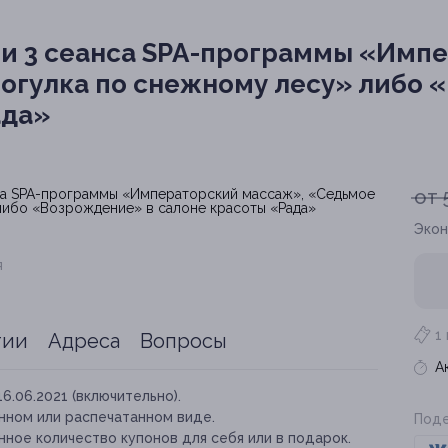
или 3 сеанса SPA-программы «Имп
огулка по снежному лесу» либо
ада»
от 
Экон
я
1
тии
Адреса
Вопросы
А
16.06.2021 (включительно).
нном или распечатанном виде.
Поде
ное количество купонов для себя или в подарок.