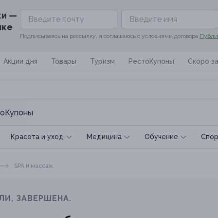
ки —
ике
Подписываясь на рассылку, я соглашаюсь с условиями договора
Публи
Акции дня
Товары
Туризм
РестоКупоны
Скоро з
оКупоны
Красота и уход
Медицина
Обучение
Спoр
SPA и массаж
ЛИ, ЗАВЕРШЕНА.