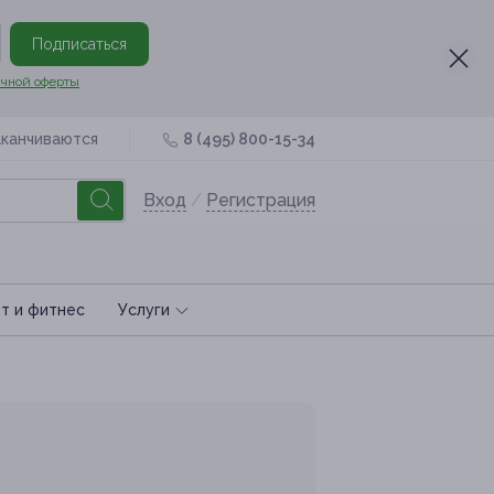
Подписаться
чной оферты
аканчиваются
8 (495) 800-15-34
Вход
/
Регистрация
т и фитнес
Услуги