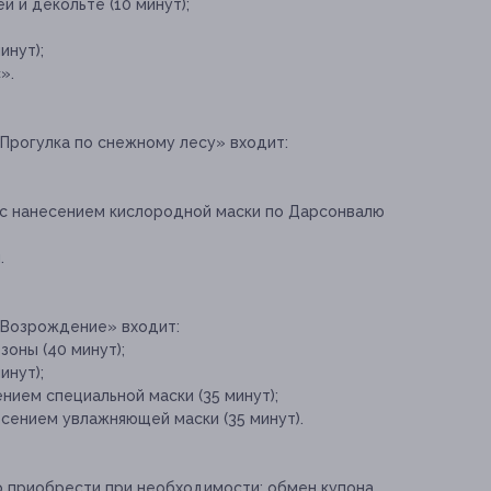
 и декольте (10 минут);
инут);
».
«Прогулка по снежному лесу» входит
:
с нанесением кислородной маски по Дарсонвалю
.
«Возрождение» входит:
оны (40 минут);
инут);
ием специальной маски (35 минут);
сением увлажняющей маски (35 минут).
о приобрести при необходимости:
обмен купона