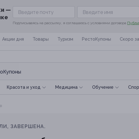
ки —
ике
Подписываясь на рассылку, я соглашаюсь с условиями договора
Публи
Акции дня
Товары
Туризм
РестоКупоны
Скоро з
оКупоны
Красота и уход
Медицина
Обучение
Спoр
о
ЛИ, ЗАВЕРШЕНА.