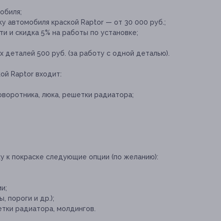
обиля;
 автомобиля краской Raptor — от 30 000 руб.;
и и скидка 5% на работы по установке;
 деталей 500 руб. (за работу с одной деталью).
ой Raptor входит:
оворотника, люка, решетки радиатора;
у к покраске следующие опции (по желанию):
и;
 пороги и др.);
етки радиатора, молдингов.