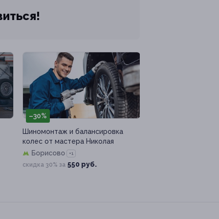
виться!
–30%
Шиномонтаж и балансировка
колес от мастера Николая
Борисово
+1
550 руб.
скидка 30% за