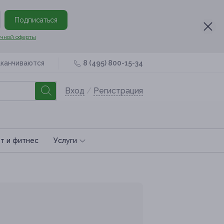
Подписаться
чной оферты
аканчиваются
8 (495) 800-15-34
Вход
/
Регистрация
т и фитнес
Услуги