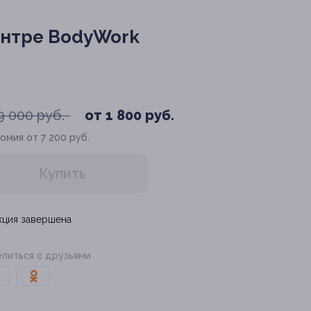
ентре BodyWork
9 000 руб.
от 1 800 руб.
омия от 7 200 руб.
Купить
кция завершена
литься с друзьями