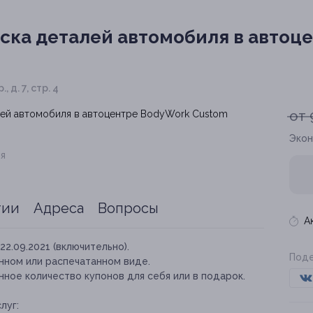
ска деталей автомобиля в автоц
 д. 7, стр. 4
от 
Экон
я
тии
Адреса
Вопросы
А
22.09.2021 (включительно).
Поде
нном или распечатанном виде.
ное количество купонов для себя или в подарок.
луг: