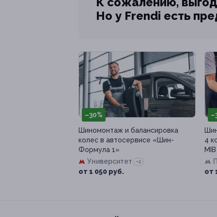
К сожалению, выгод
Но у Frendi есть пр
–30%
–
Шиномонтаж и балансировка
Шин
колес в автосервисе «Шин-
4 к
Формула 1»
MIB
Университет
+2
от 1 050 руб.
от 