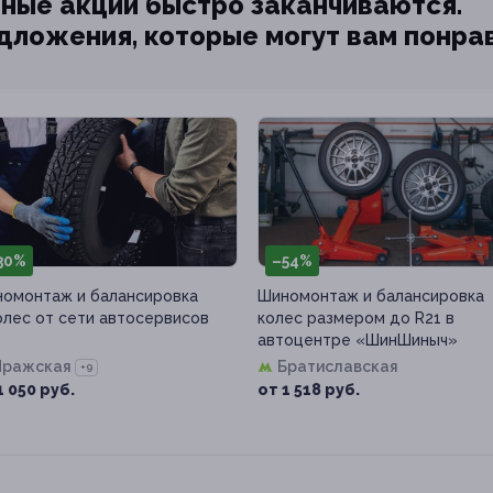
ные акции быстро заканчиваются.
едложения, которые могут вам понра
30%
–54%
омонтаж и балансировка
Шиномонтаж и балансировка
олес от сети автосервисов
колес размером до R21 в
автоцентре «ШинШиныч»
Пражская
Братиславская
+9
1 050 руб.
от 1 518 руб.