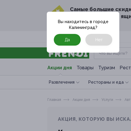
Cамые большие скид
в твоём почтовом ящ
Вы находитесь в городе
Калининград
?
Москва
Да
Нет
Акции дня
Товары
Туризм
Рест
Развлечения
Рестораны и еда
Главная
Акции дня
Услуги
Авт
АКЦИЯ, КОТОРУЮ ВЫ ИСКА