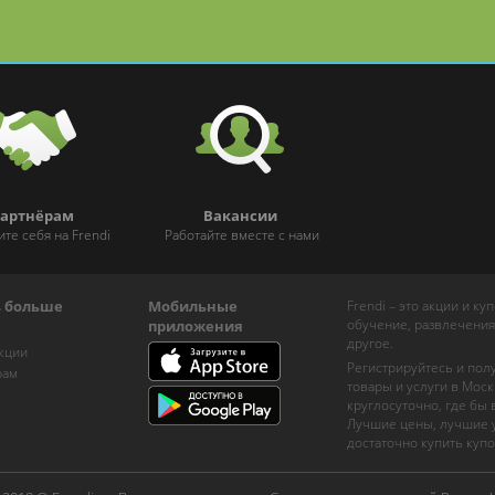
артнёрам
Вакансии
ите себя на Frendi
Работайте вместе с нами
ь больше
Мобильные
Frendi – это акции и к
обучение, развлечения
приложения
другое.
кции
Регистрируйтесь и пол
рам
товары и услуги в Моск
круглосуточно, где бы
Лучшие цены, лучшие у
достаточно купить купо