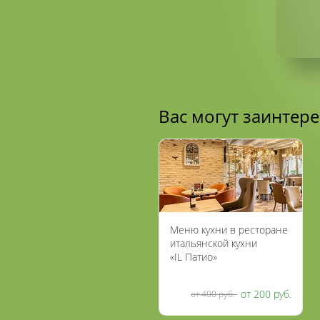
Вас могут заинтер
Меню кухни в ресторане
итальянской кухни
«IL Патио»
на «Маяковской»
со скидкой 50%
от 200 руб.
от 400 руб.