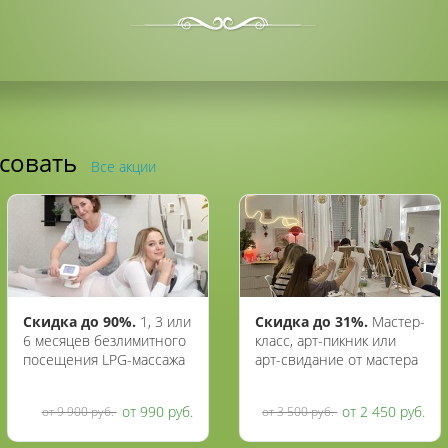
есовать
Все акции
Скидка до 90%.
1, 3 или
Скидка до 31%.
Мастер-
6 месяцев безлимитного
класс, арт-пикник или
посещения LPG-массажа
арт-свидание от мастера
в студии красоты «Дентал
Евы
Бьюти Бутик»
от 990 руб.
от 2 450 руб.
от 9 900 руб.
от 3 500 руб.