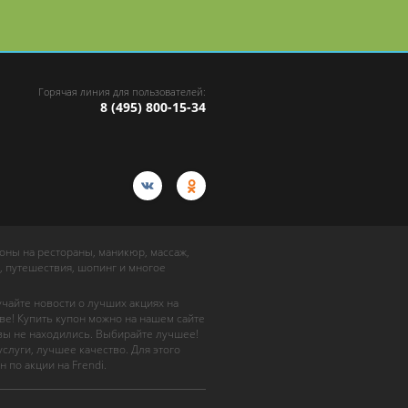
Горячая линия для пользователей:
8 (495) 800-15-34
упоны на рестораны, маникюр, массаж,
, путешествия, шопинг и многое
учайте новости о лучших акциях на
ве! Купить купон можно на нашем сайте
 вы не находились. Выбирайте лучшее!
слуги, лучшее качество. Для этого
н по акции на Frendi.