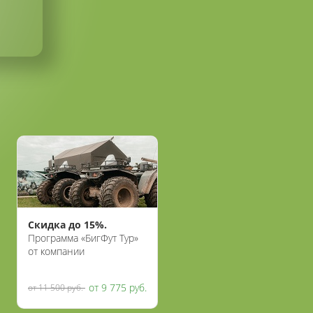
Скидка до 15%.
Программа «БигФут Тур»
от компании
«Воентанктур»
от 9 775 руб.
от 11 500 руб.