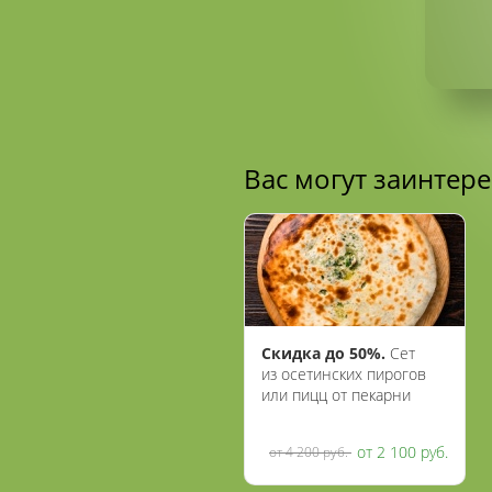
Вас могут заинтер
Скидка до 50%.
Сет
из осетинских пирогов
или пицц от пекарни
«Осетия»
от 2 100 руб.
от 4 200 руб.