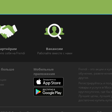
или биоревитализация
в «МЦ Косметология»
артнёрам
Вакансии
ите себя на Frendi
Работайте вместе с нами
ь больше
Мобильные
Frendi – это акции и к
обучение, развлечения
приложения
другое.
кции
Регистрируйтесь и пол
рам
товары и услуги в Моск
круглосуточно, где бы
Лучшие цены, лучшие у
достаточно купить купо