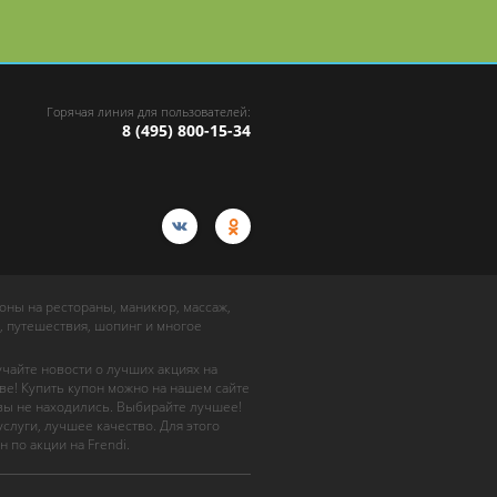
Горячая линия для пользователей:
8 (495) 800-15-34
упоны на рестораны, маникюр, массаж,
, путешествия, шопинг и многое
учайте новости о лучших акциях на
ве! Купить купон можно на нашем сайте
 вы не находились. Выбирайте лучшее!
слуги, лучшее качество. Для этого
н по акции на Frendi.