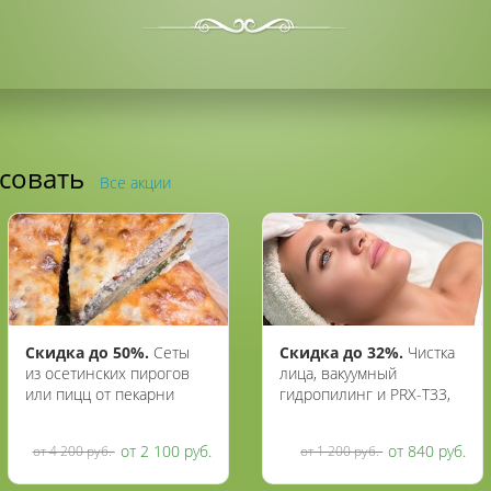
есовать
Все акции
Скидка до 50%.
Сеты
Скидка до 32%.
Чистка
из осетинских пирогов
лица, вакуумный
или пицц от пекарни
гидропилинг и PRX-T33,
«Жар пироги»
BioRePeelCl3, SMAS-
лифтинг,
от 2 100 руб.
от 840 руб.
от 4 200 руб.
от 1 200 руб.
карбокситерапия,
лечение акне и постакне