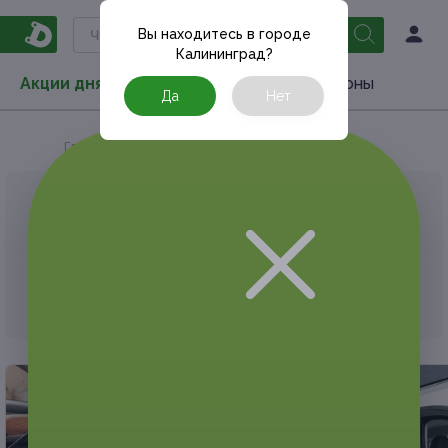
Вы находитесь в городе
Калининград
?
Акции дня
Товары
Туризм
РестоКупоны
Да
Нет
Главная
Акции дня
Услуги
Авто
АКЦИЯ, КОТОРУЮ ВЫ ИСКАЛИ, ЗАВЕРШЕНА.
К сожалению, выгодные акции быстро
заканчиваются.
Но у Frendi есть предложения, которые
могут вам понравиться!