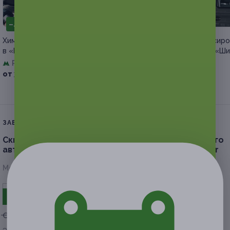
–40%
–30%
Химчистка салона
Шиномонтаж и балансиро
в «Евродетейлинг» со скидкой
колес в автосервисе «Ши
Формула 1»
Речной вокзал
Университет
от 3 300 руб.
+2
от 1 050 руб.
ЗАВЕРШЁННАЯ АКЦИЯ
Скидка до 64%.
Хранение шин или колес легкового
автомобиля либо внедорожника от компании Fair
Московская обл., д. Оболдино, ул. Лесная, д. 57
- 62%
от 3 000 руб.
от 1 140 руб.