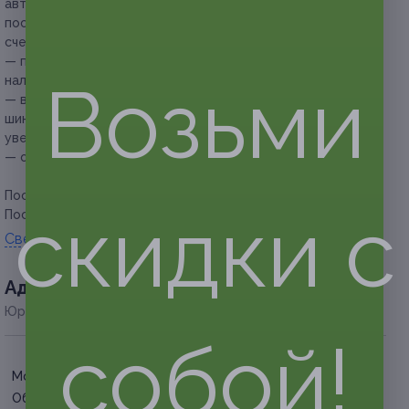
автомобильные шины и диски на складскую площадку,
после завершения хранения самостоятельно и за свой
счет увозит;
— при сдаче на хранение или возврате шин необходимо
Возьми
наличие паспорта либо водительского удостоверения;
— в течение срока действия договора можно забрать
шины (колеса) со склада один раз с предварительным
уведомлением за 48 часов;
— обязательна предварительная запись по телефону.
Посмотреть
прайс
.
скидки с
Посмотреть страницу в Instagram.
Свернуть
Адресa
Юридическая информация о партнёре
собой!
Московская обл., д.
Оболдино, ул. Лесная, д. 57