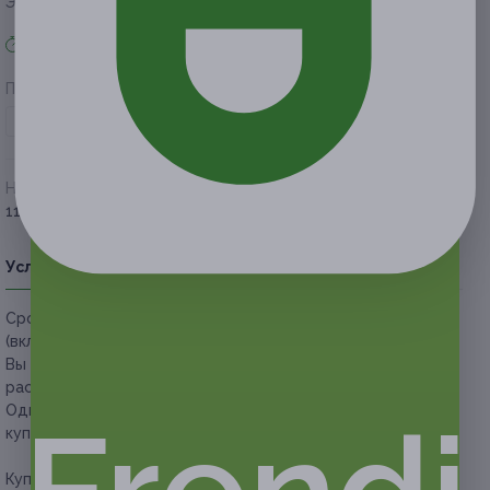
Экономия от 1 860 руб.
Акция завершена
Поделиться с друзьями
Начало действия
Окончание действия
11 февраля 2021 г.
12 июня 2021 г.
Условия
Описание
Гарантии
Адреса
Вопросы
Срок действия купонов:
с 12.02.2021 до 12.06.2021
(включительно).
Вы можете предъявить купон в электронном или
распечатанном виде.
Один человек может купить неограниченное количество
купонов для себя или в подарок.
Купон действует на следующие виды услуг: