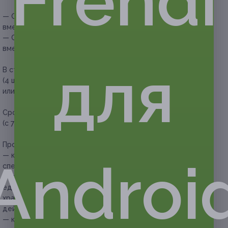
Frendi
— Скидка 62% на хранение шин без дисков (1140 руб.
вместо 3000 руб.)
— Скидка 64% на хранение шин с дисками (1260 руб.
вместо 3500 руб.)
для
В стоимость купона входит:
хранение 1 комплекта шин
(4 шт.) с дисками или без (до R20) легкового автомобиля
или внедорожника.
Срок хранения:
6 месяцев с момента активации купона
(с 7 месяца — по прайсу компании).
Прочие условия:
— купон не распространяется на другие
Androi
спецпредложения компании;
— сумма, подлежащая оплате за хранение, выплачивается
единовременно и не возвращается в случае, если срок
хранения автомобильных шин составляет меньше срока
действия купона;
— клиент самостоятельно и за свой счет привозит