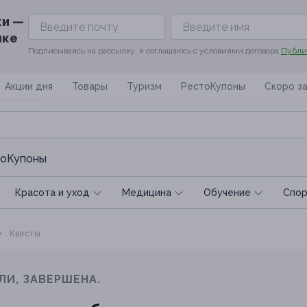
ки —
ике
Подписываясь на рассылку, я соглашаюсь с условиями договора
Публи
Акции дня
Товары
Туризм
РестоКупоны
Скоро з
оКупоны
Красота и уход
Медицина
Обучение
Спoр
Квеcты
ЛИ, ЗАВЕРШЕНА.