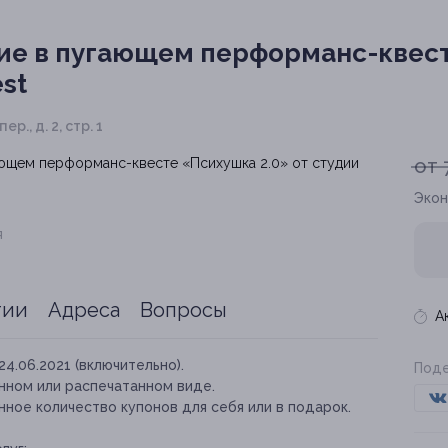
ие в пугающем перформанс-квест
st
р., д. 2, стр. 1
от 
Экон
я
тии
Адреса
Вопросы
А
24.06.2021 (включительно).
Поде
нном или распечатанном виде.
ное количество купонов для себя или в подарок.