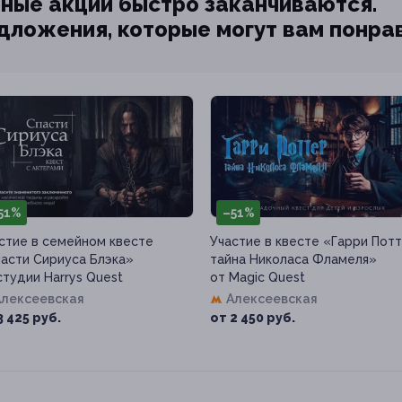
ные акции быстро заканчиваются.
едложения, которые могут вам понра
51%
–51%
стие в семейном квесте
Участие в квесте «Гарри Потт
асти Сириуса Блэка»
тайна Николаса Фламеля»
студии Harrys Quest
от Magic Quest
Алексеевская
Алексеевская
3 425 руб.
от 2 450 руб.