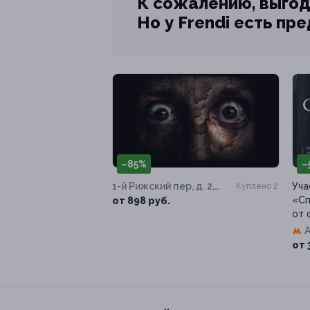
К сожалению, выгод
Но у Frendi есть пр
–85%
–
1-й Рижский пер, д. 2,
Уча
Куплено 2
стр. 10
«Сп
от 898 руб.
от 
от 