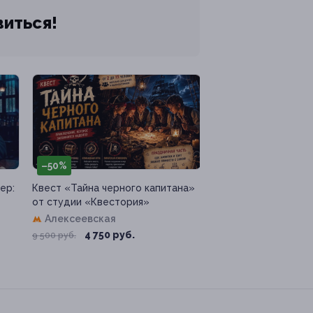
виться!
–50%
ер:
Квест «Тайна черного капитана»
от студии «Квестория»
Алексеевская
4 750 руб.
9 500 руб.