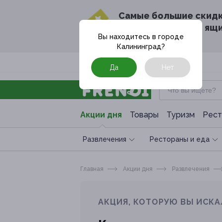
Cамые большие скид
в твоём почтовом ящ
Вы находитесь в городе
Калининград
?
Москва
Да
Нет
Акции дня
Товары
Туризм
Рест
Развлечения
Рестораны и еда
Главная
Акции дня
Развлечения
АКЦИЯ, КОТОРУЮ ВЫ ИСКА