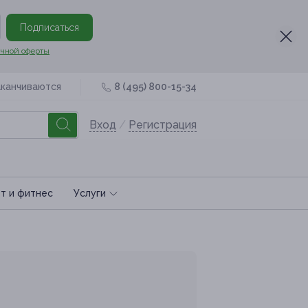
Подписаться
чной оферты
аканчиваются
8 (495) 800-15-34
Вход
/
Регистрация
т и фитнес
Услуги