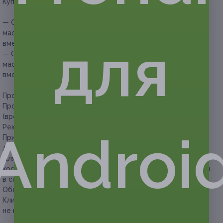
Купон действует на следующие виды услуг:
— Скидка 90% на безлимитное посещение сеансов LPG-
массажа всего тела в течение 3 месяцев (1590 руб.
для
вместо 15 900 руб.)
— Скидка 90% на безлимитное посещение сеансов LPG-
массажа всего тела в течение 6 месяцев (2090 руб.
вместо 20 900 руб.)
Процедура проводится на аппарате Cellu M6.
Продолжительность одного сеанса составляет 30 минут
(время на подготовку к процедуре не учитывается).
Рекомендуемая частота посещений — 1 сеанс в 3 дня.
Androi
При каждом посещении LPG-массажа необходима
доплата на месте в размере 280 руб. за сеанс.
Для LPG-массажа необходим индивидуальный массажный
костюм, который можно принести с собой или приобрести
в салоне за 1000 руб.
Обязательна предварительная запись по телефону.
Клиент обязан сообщить об отмене или переносе записи
не менее чем за 12 часов.