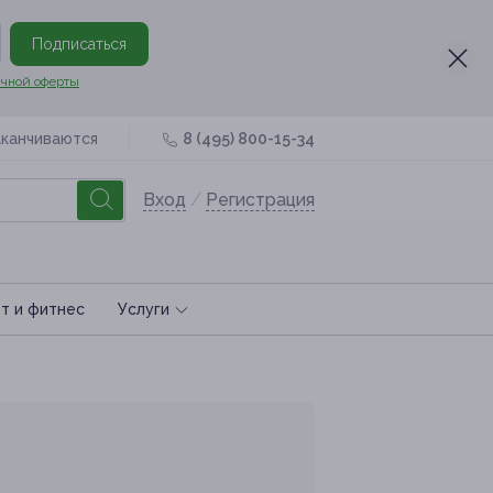
Подписаться
чной оферты
аканчиваются
8 (495) 800-15-34
Вход
/
Регистрация
т и фитнес
Услуги