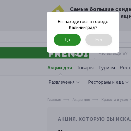
Cамые большие скид
в твоём почтовом ящ
Вы находитесь в городе
Калининград
?
Москва
Да
Нет
Акции дня
Товары
Туризм
Рест
Развлечения
Рестораны и еда
Главная
Акции дня
Красота и уход
АКЦИЯ, КОТОРУЮ ВЫ ИСКА