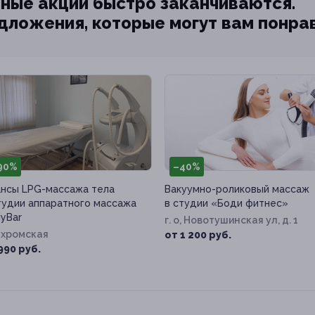
ные акции быстро заканчиваются.
едложения, которые могут вам понра
90%
–40%
нсы LPG-массажа тела
Вакуумно-роликовый массаж
тудии аппаратного массажа
в студии «Боди фитнес»
yBar
г. о, Новотушинская ул, д. 1
Яхромская
от 1 200 руб.
990 руб.