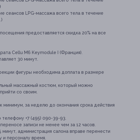
е сеансов LPG-массажа всего тела в течение
)
е сеансов LPG-массажа всего тела в течение
.)
 посещения предоставляется скидка 20% на все
ата Cellu M6 Keymodule I (Франция).
авляет 30 минут.
екции фигуры необходима доплата в размере
льный массажный костюм, который можно
 прийти со своим.
к минимум, за неделю до окончания срока действия
 телефону +7 (495) 090-39-93.
переносе записи не менее чем за 12 часов.
5 минут, администрация салона вправе перенести
у и персоналу время.