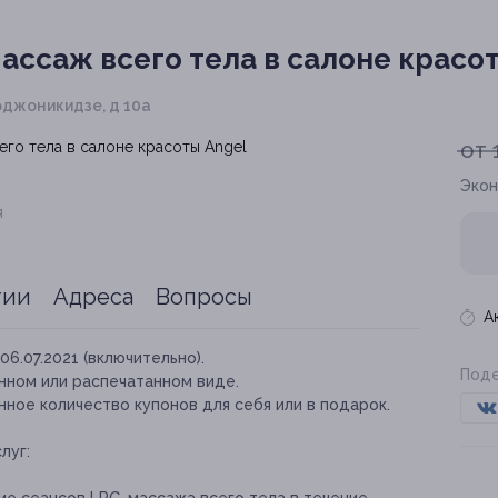
ассаж всего тела в салоне красо
Орджоникидзе, д 10а
от 
Экон
я
тии
Адреса
Вопросы
А
06.07.2021 (включительно).
Поде
нном или распечатанном виде.
ное количество купонов для себя или в подарок.
луг: