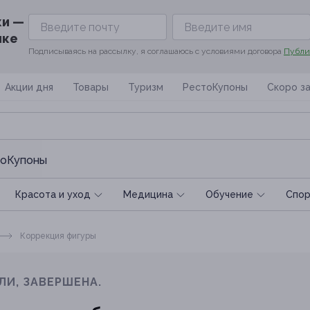
ки —
ике
Подписываясь на рассылку, я соглашаюсь с условиями договора
Публи
Акции дня
Товары
Туризм
РестоКупоны
Скоро з
оКупоны
Красота и уход
Медицина
Обучение
Спoр
Коррекция фигуры
ЛИ, ЗАВЕРШЕНА.