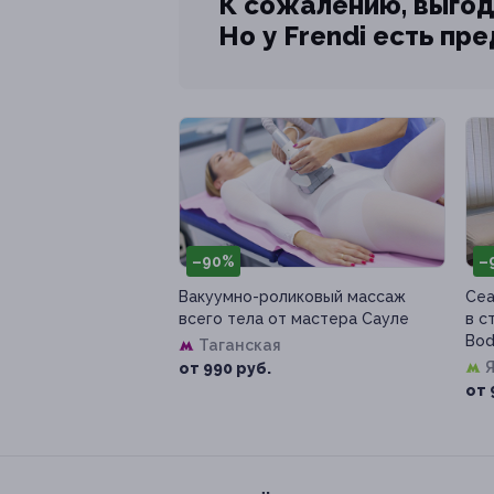
К сожалению, выгод
Но у Frendi есть пр
–90%
–
Вакуумно-роликовый массаж
Сеа
всего тела от мастера Сауле
в с
Bod
Таганская
от 990 руб.
от 