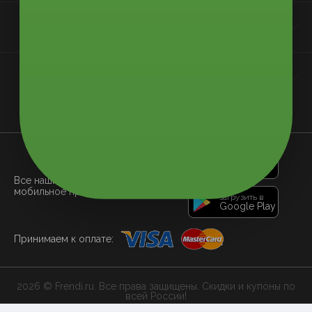
Контакты
Мы в соцсетях
загрузить в
App Store
Все наши купоны доступны через
мобильное приложение:
загрузить в
Google Play
Принимаем к оплате:
2026 © Frendi.ru. Все права защищены. Скидки и купоны по
всей России!