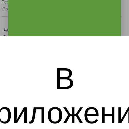
Перейти на сайт партнера
Юридическая информация о партнёре
Достоевская
г. Москва, Октябрьская ул.,
д. 5
пн-пт: с 14:00 до 21:30, сб-
вс: с 12:00 до 20:30
+7 (966) 167-55-57
В
Показать номер телефона
риложен