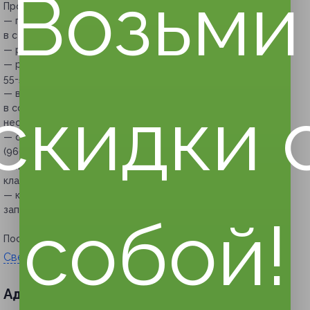
Возьми
Прочие условия:
— по купону можно посетить любой из представленных
в студии мастер-классов согласно расписанию;
— работы можно забрать с собой;
— расписание можно уточнить по телефону +7 (966) 167-
55-57;
— в акции могут участвовать дети в возрасте от 10 лет
скидки 
в сопровождении взрослых (в таком случае купон
необходимо приобретать на каждого человека);
— обязательна предварительная запись по телефону +7
(966) 167-55-57;
— желательно приходить за 15 минут до начала мастер-
класса (для регистрации);
— клиент обязан сообщить об отмене или переносе
записи не менее чем за 12 часов.
собой!
Посмотреть группу «
ВКонтакте
».
Свернуть
Адресa