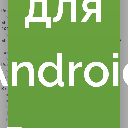
для
Рисование акварелью:
— Скидка 65% на мастер-класс по рисованию акварелью
«Рисуем за 3 часа» для одного (980 руб. вместо
2800 руб.)
— Скидка 66% на мастер-класс по рисованию акварелью
«Рисуем за 3 часа» для двоих (1904 руб. вместо 5600 руб.)
Androi
Точечная роспись:
— Скидка 58% на мастер-класс по рисованию Point-to-
Point для одного (1260 руб. вместо 3000 руб.)
— Скидка 65% на мастер-класс по рисованию Point-to-
Point для двоих (2100 руб. вместо 6000 руб.)
В стоимость купона на мастер-класс входит:
— кисти;
— краски;
— бумага или холст;
— фартуки;
— рабочее место.