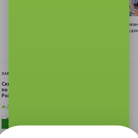
–78%
Мастер-класс по рисова
в художественной студи
«Август-Арт»
Достоевская
от 770 руб.
ЗАВЕРШЁННАЯ АКЦИЯ
Скидка до 74%.
Посещение мастер-класса
по рисованию «Рисуем за 3 часа» или Point-to-
Point в художественной студии «Август-Арт»
Достоевская,
г. Москва, Октябрьская ул., д. 5
- 71%