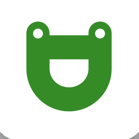
от 2 800 руб.
от 812 руб.
Экономия от 1 988 руб.
Акция завершена
Поделиться с друзьями
Начало действия
Окончание действия
2 марта 2021 г.
2 июня 2021 г.
Условия
Описание
Гарантии
Адреса
Вопросы
Срок действия купонов:
с 02.03.2021 до 02.06.2021
(включительно).
Вы можете предъявить купон в электронном или
распечатанном виде.
Один человек может купить неограниченное количество
купонов для себя или в подарок.