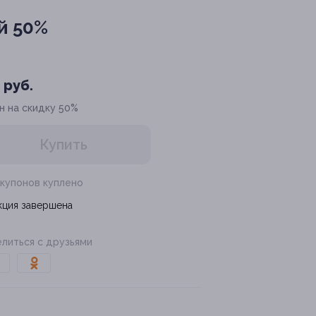
й 50%
 руб.
н на скидку 50%
Купить
 купонов куплено
кция завершена
литься с друзьями