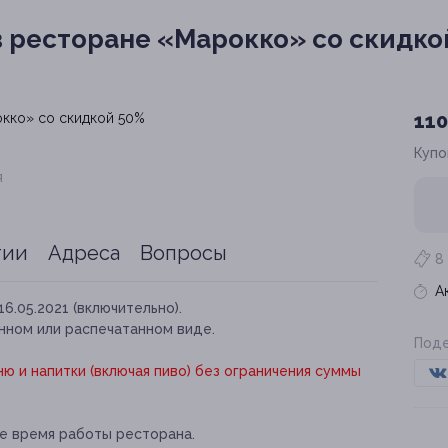
в ресторане «Марокко» со скидко
110
Купо
я
тии
Адреса
Вопросы
8
А
16.05.2021 (включительно).
нном или распечатанном виде.
Поде
ю и напитки (включая пиво) без ограничения суммы
ое время работы ресторана.