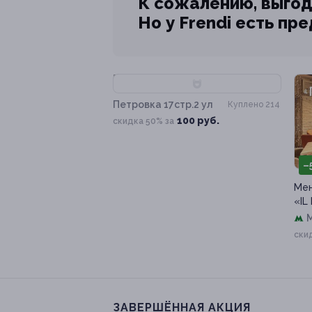
К сожалению, выгод
Но у Frendi есть пр
–50%
Петровка 17стр.2 ул
Куплено 214
100 руб.
скидка 50% за
–
Мен
«IL
ски
ЗАВЕРШЁННАЯ АКЦИЯ