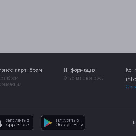
изнес-партнёрам
Информация
Кон
артнёрам
Ответы на вопросы
inf
ромоакции
Связ
загрузить в
загрузить в
Пр
App Store
Google Play