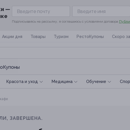
ки —
ике
Подписываясь на рассылку, я соглашаюсь с условиями договора
Публи
Акции дня
Товары
Туризм
РестоКупоны
Скоро з
оКупоны
Красота и уход
Медицина
Обучение
Спoр
 кафе
ЛИ, ЗАВЕРШЕНА.