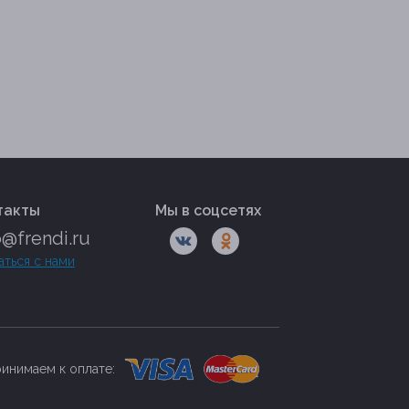
такты
Мы в соцсетях
o@frendi.ru
аться с нами
инимаем к оплате: