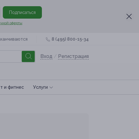
Подписаться
чной оферты
аканчиваются
8 (495) 800-15-34
Вход
/
Регистрация
т и фитнес
Услуги