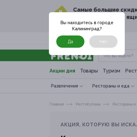
Cамые большие скид
в твоём почтовом ящ
Вы находитесь в городе
Калининград
?
Москва
Да
Нет
Акции дня
Товары
Туризм
Рест
Развлечения
Рестораны и еда
Главная
РестоКупоны
Рестораны и
АКЦИЯ, КОТОРУЮ ВЫ ИСКА