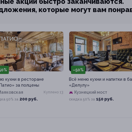
ные акции быстро заканчиваются.
едложения, которые могут вам понра
50%
–50%
ю кухни в ресторане
Всё меню кухни и напитки в б
 Патио» за полцены
«Делулу»
Маяковская
Кузнецкий мост
Куплено 13
200 руб.
150 руб.
дка 50% за
скидка 50% за