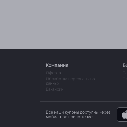
Компания
Б
Оферта
П
Обработка персональных
П
данных
Вакансии
Все наши купоны доступны через
мобильное приложение: