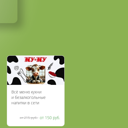
Всё меню кухни
и безалкогольные
напитки в сети
ресторанов «МУ-МУ»
со скидкой 30%
от 150 руб.
от 215 руб.