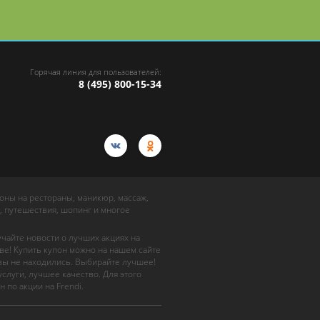
Горячая линия для пользователей:
8 (495) 800-15-34
упоны на рестораны, маникюр, массаж,
, путешествия, шопинг и многое
учайте новости о лучших акциях на
ве! Купить купон можно на нашем сайте
 вы не находились. Выбирайте лучшее!
слуги, лучшее качество. Для этого
н по акции на Frendi.