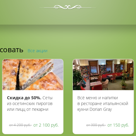
есовать
Все акции
Скидка до 50%.
Сеты
Всё меню и напитки
из осетинских пирогов
в ресторане итальянской
или пицц от пекарни
кухни Dorian Gray
«Жар пироги»
со скидкой 50%
от 2 100 руб.
от 150 руб.
от 4 200 руб.
от 300 руб.