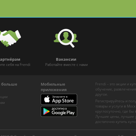
артнёрам
Вакансии
ите себя на Frendi
Работайте вместе с нами
ь больше
Мобильные
Frendi – это акции и к
обучение, развлечения
приложения
другое.
кции
Регистрируйтесь и пол
рам
товары и услуги в Моск
круглосуточно, где бы
Лучшие цены, лучшие у
достаточно купить купо