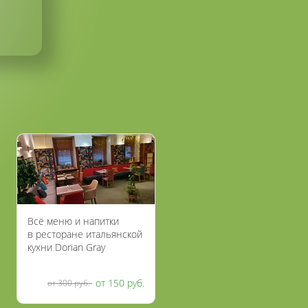
Всё меню и напитки
в ресторане итальянской
кухни Dorian Gray
со скидкой 50%
от 150 руб.
от 300 руб.