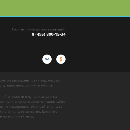
Горячая линия для пользователей:
8 (495) 800-15-34
упоны на рестораны, маникюр, массаж,
, путешествия, шопинг и многое
учайте новости о лучших акциях на
ве! Купить купон можно на нашем сайте
 вы не находились. Выбирайте лучшее!
слуги, лучшее качество. Для этого
н по акции на Frendi.