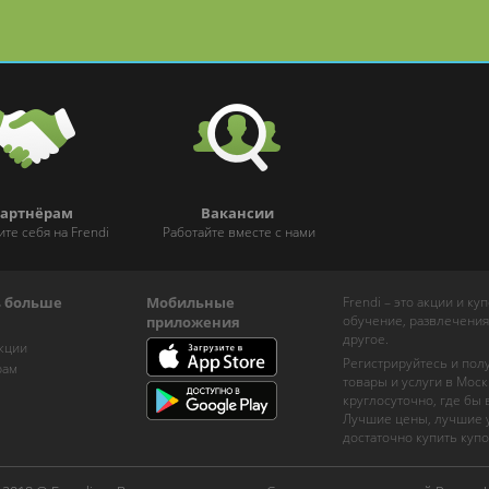
артнёрам
Вакансии
ите себя на Frendi
Работайте вместе с нами
ь больше
Мобильные
Frendi – это акции и к
обучение, развлечения
приложения
другое.
кции
Регистрируйтесь и пол
рам
товары и услуги в Моск
круглосуточно, где бы
Лучшие цены, лучшие у
достаточно купить купо