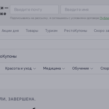
ки —
ике
Подписываясь на рассылку, я соглашаюсь с условиями договора
Публи
Акции дня
Товары
Туризм
РестоКупоны
Скоро з
оКупоны
Красота и уход
Медицина
Обучение
Спoр
ЛИ, ЗАВЕРШЕНА.