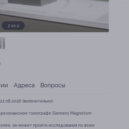
3 из 4
я
тии
Адреса
Вопросы
22.08.2026 (включительно).
о-резонансном томографе Siemens Magnetom
более, он может пройти исследования по всем