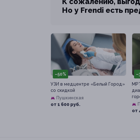
К сожалению, выгод
Но у Frendi есть пр
–50%
–
УЗИ в медцентре «Белый Город»
МРТ
со скидкой
диа
гор
Пушкинская
от 1 600 руб.
от 