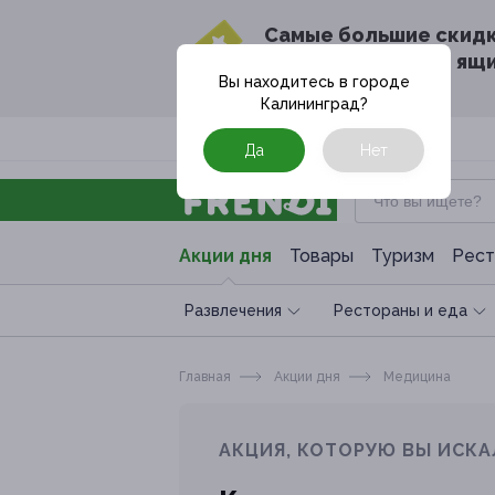
Cамые большие скид
в твоём почтовом ящ
Вы находитесь в городе
Калининград
?
Москва
Да
Нет
Акции дня
Товары
Туризм
Рест
Развлечения
Рестораны и еда
Главная
Акции дня
Медицина
АКЦИЯ, КОТОРУЮ ВЫ ИСКА