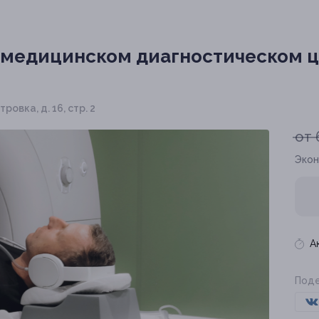
 медицинском диагностическом 
ровка, д. 16, стр. 2
от 
Экон
А
Поде