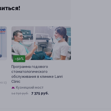
виться!
–50%
Программа годового
стоматологического
обслуживания в клинике Lanri
Clinic
о 13
Кузнецкий мост
7 375 руб.
14 750 руб.