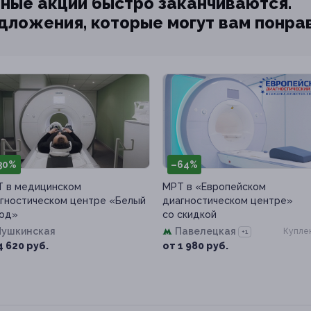
ные акции быстро заканчиваются.
едложения, которые могут вам понра
30%
–64%
 в медицинском
МРТ в «Европейском
гностическом центре «Белый
диагностическом центре»
од»
со скидкой
Пушкинская
Павелецкая
Куплен
+1
4 620 руб.
от 1 980 руб.