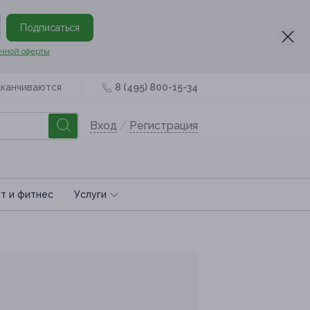
Подписаться
чной оферты
аканчиваются
8 (495) 800-15-34
Вход
/
Регистрация
т и фитнес
Услуги