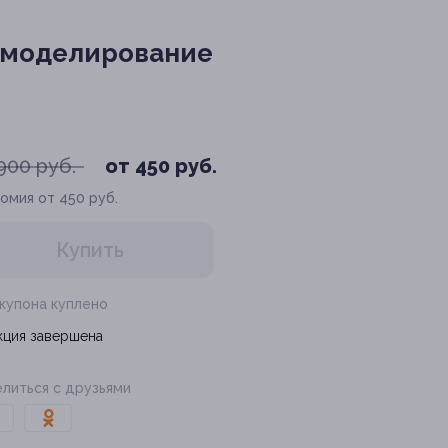
, моделирование
900 руб.
от 450 руб.
омия от 450 руб.
Купить
 купона куплено
кция завершена
литься с друзьями