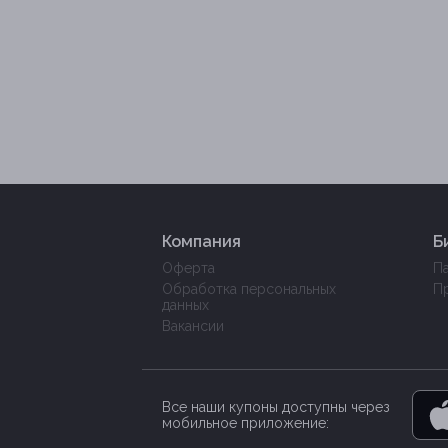
Компания
Б
Оферта
П
Обработка персональных
П
данных
Вакансии
Все наши купоны доступны через
мобильное приложение: