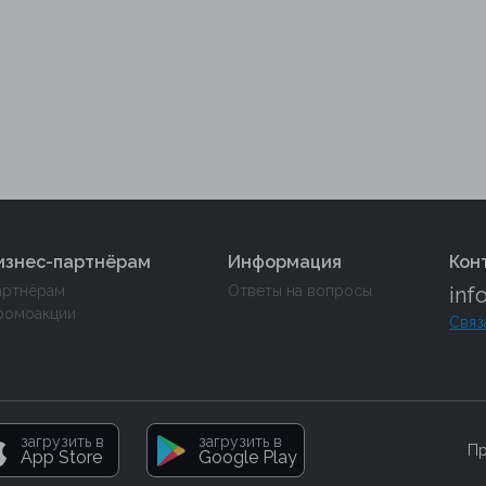
изнес-партнёрам
Информация
Кон
артнёрам
Ответы на вопросы
inf
ромоакции
Связ
загрузить в
загрузить в
Пр
App Store
Google Play