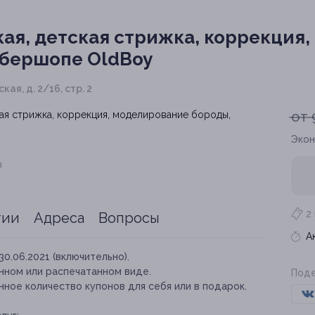
ая, детская стрижка, коррекция
рбершопе OldBoy
кая, д. 2/16, стр. 2
от 
Экон
я
2
тии
Адреса
Вопросы
А
30.06.2021 (включительно).
нном или распечатанном виде.
Поде
ное количество купонов для себя или в подарок.