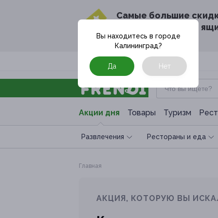
Cамые большие скид
в твоём почтовом ящ
Вы находитесь в городе
Калининград
?
Москва
Да
Нет
Акции дня
Товары
Туризм
Рест
Развлечения
Рестораны и еда
Главная
АКЦИЯ, КОТОРУЮ ВЫ ИСКА