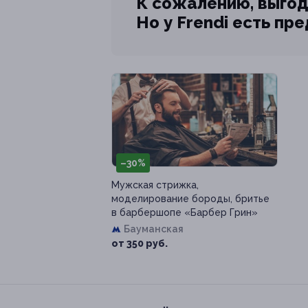
К сожалению, выгод
Но у Frendi есть пр
–30%
Мужская стрижка,
моделирование бороды, бритье
в барбершопе «Барбер Грин»
Бауманская
от 350 руб.