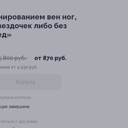
ированием вен ног,
ездочек либо без
ед»
5 800 руб.
от 870 руб.
омия от 4 930 руб.
Купить
 купона куплено
кция завершена
литься с друзьями