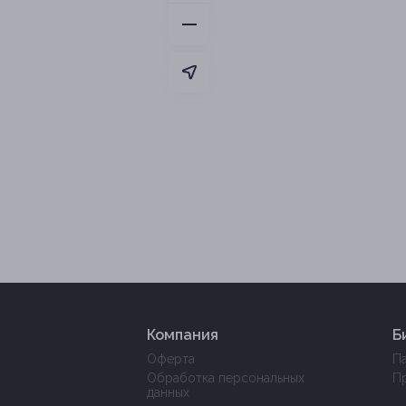
Компания
Б
Оферта
П
Обработка персональных
П
данных