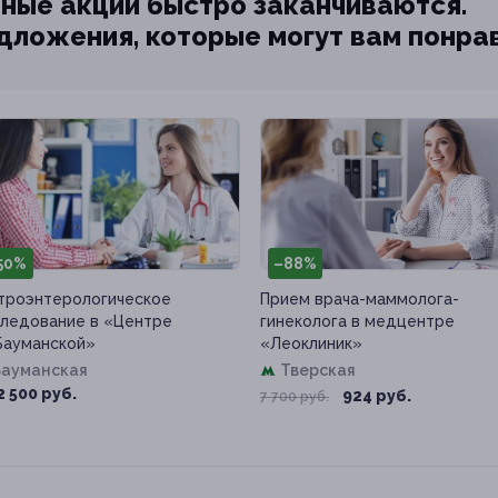
ные акции быстро заканчиваются.
едложения, которые могут вам понра
50%
–88%
троэнтерологическое
Прием врача-маммолога-
ледование в «Центре
гинеколога в медцентре
Бауманской»
«Леоклиник»
Бауманская
Тверская
2 500 руб.
924 руб.
7 700 руб.