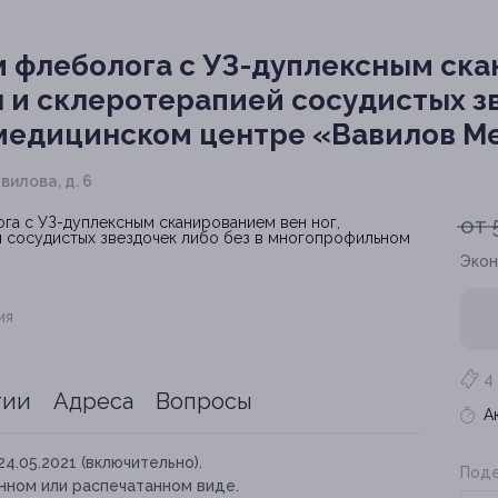
 флеболога с УЗ-дуплексным скан
 и склеротерапией сосудистых зв
медицинском центре «Вавилов М
авилова, д. 6
от 
Экон
ия
4
тии
Адреса
Вопросы
А
24.05.2021 (включительно).
Поде
нном или распечатанном виде.