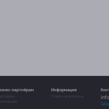
изнес-партнёрам
Информация
Кон
артнёрам
Ответы на вопросы
inf
ромоакции
Связ