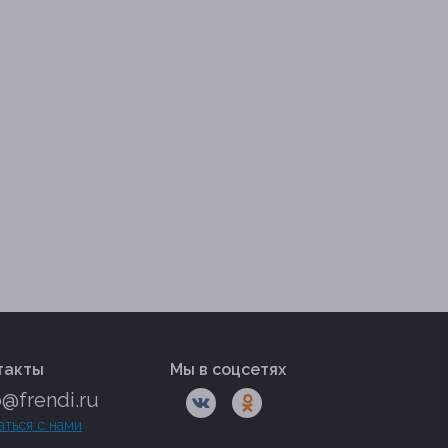
такты
Мы в соцсетях
o@frendi.ru
аться с нами