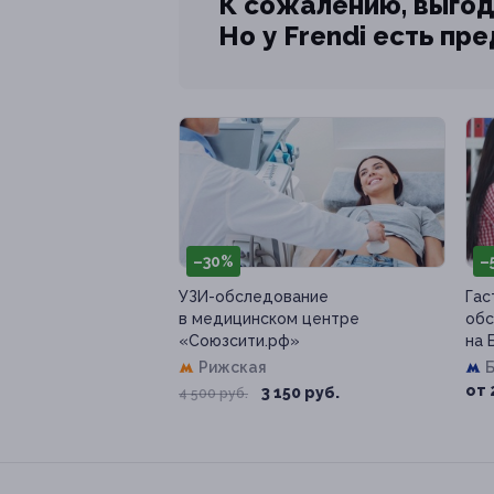
К сожалению, выгод
Но у Frendi есть пр
–30%
–
УЗИ-обследование
Гас
в медицинском центре
обс
«Союзсити.рф»
на 
Рижская
от 
3 150 руб.
4 500 руб.