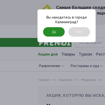
Cамые большие скид
в твоём почтовом ящ
Вы находитесь в городе
Калининград
?
Москва
Да
Нет
Акции дня
Товары
Туризм
Рест
Развлечения
Рестораны и еда
Главная
Акции дня
Медицина
АКЦИЯ, КОТОРУЮ ВЫ ИСКА