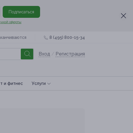
Подписаться
чной оферты
аканчиваются
8 (495) 800-15-34
Вход
/
Регистрация
т и фитнес
Услуги