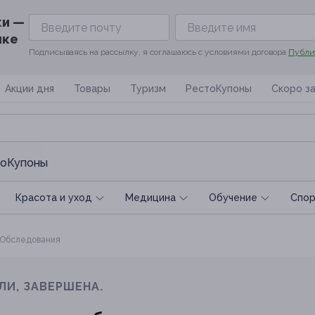
ки —
ике
Подписываясь на рассылку, я соглашаюсь с условиями договора
Публи
Акции дня
Товары
Туризм
РестоКупоны
Скоро з
оКупоны
Красота и уход
Медицина
Обучение
Спoр
Обследования
ЛИ, ЗАВЕРШЕНА.