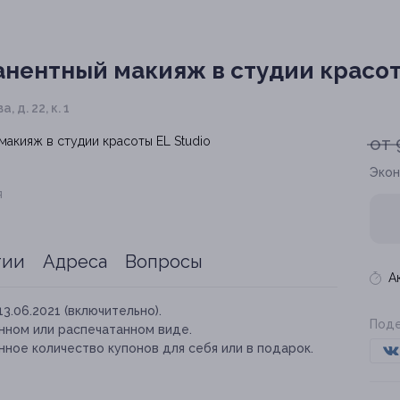
нентный макияж в студии красоты
, д. 22, к. 1
от 
Экон
я
тии
Адреса
Вопросы
А
13.06.2021 (включительно).
Поде
нном или распечатанном виде.
ное количество купонов для себя или в подарок.