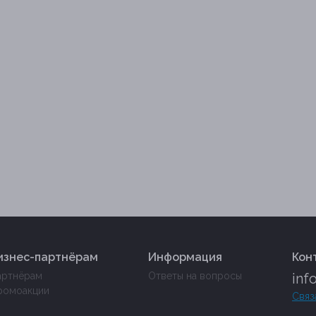
изнес-партнёрам
Информация
Кон
артнёрам
Ответы на вопросы
inf
ромоакции
Связ