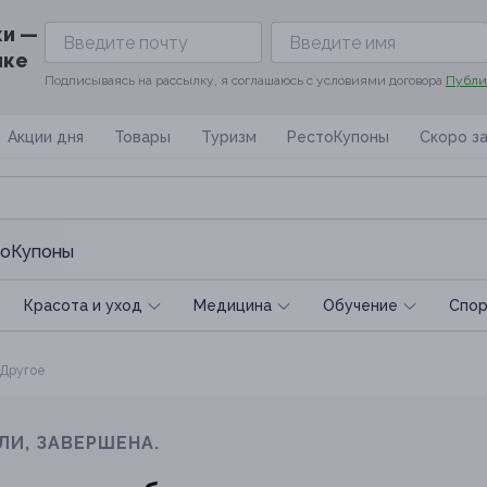
ки —
ике
Подписываясь на рассылку, я соглашаюсь с условиями договора
Публи
Акции дня
Товары
Туризм
РестоКупоны
Скоро з
оКупоны
Красота и уход
Медицина
Обучение
Спoр
Другое
ЛИ, ЗАВЕРШЕНА.