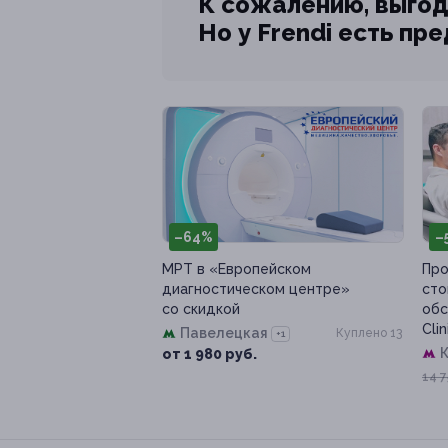
К сожалению, выгод
Но у Frendi есть пр
–64%
–
МРТ в «Европейском
Про
диагностическом центре»
сто
со скидкой
обс
Clin
Павелецкая
Куплено 13
+1
К
от 1 980 руб.
14 7