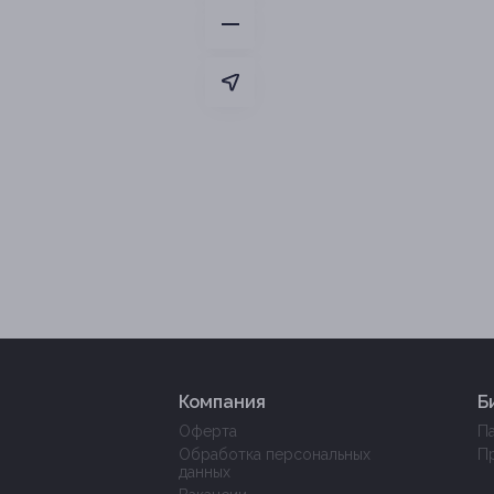
Компания
Б
Оферта
П
Обработка персональных
П
данных