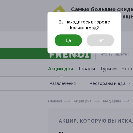
Cамые большие скид
в твоём почтовом ящ
Вы находитесь в городе
Калининград
?
Москва
Да
Нет
Акции дня
Товары
Туризм
Рест
Развлечения
Рестораны и еда
Главная
Акции дня
Медицина
АКЦИЯ, КОТОРУЮ ВЫ ИСКА