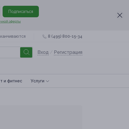
Подписаться
чной оферты
аканчиваются
8 (495) 800-15-34
Вход
/
Регистрация
т и фитнес
Услуги