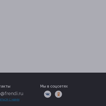
такты
Мы в соцсетях
o@frendi.ru
аться с нами