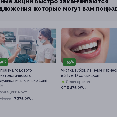
ные акции быстро заканчиваются.
едложения, которые могут вам понра
50%
–55%
грамма годового
Чистка зубов, лечение кариес
матологического
в Silver D со скидкой
луживания в клинике Lanri
Селигерская
ic
от 2 475 руб.
узнецкий мост
7 375 руб.
50 руб.