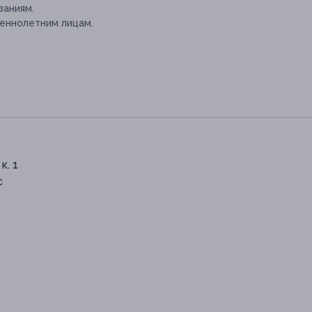
заниям.
еннолетним лицам.
к. 1
с