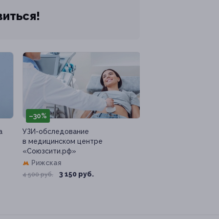
виться!
–30%
а
УЗИ-обследование
в медицинском центре
«Союзсити.рф»
Рижская
3 150 руб.
4 500 руб.