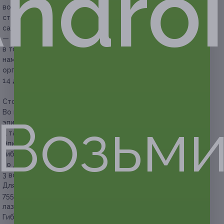
ndro
волоски путем уничтожения волосяного фолликула; кожа
станет гладкой спустя 7–14 дней, когда волосок выпадет
сам;
— неодимовый лазер подходит для всех фототипов кожи,
в том числе темной; неодимовый лазер проникает
намного глубже, чем предыдущие 2 лазера, но не вредит
организму; эффект после процедуры виден спустя 7–
14 дней.
Стоимость купонов указана с учетом охлаждения кожи.
Во время курса эпиляции не рекомендуется использовать
Возьм
эпилятор, проводить восковую и сахарную депиляцию,
а также удалять волосы пинцетом.
Эпиляция проводится гибридным лазером.
Гибридный лазер — это диодный лазер для эпиляции,
но действующий на нежелательные волоски сразу
3 волнами одновременно.
Для лазерной эпиляции могут применяться 3 длины волны:
755 нм — александритовый лазер, 808 нм — диодный
лазер, 1064 нм — неодимовый лазер.
Гибридный лазер — это сочетание всех 3 длин волн для