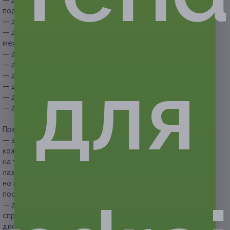
— для эпиляции зоны над верхней губой, межбровья или
подбородка (на выбор) — 300 руб.;
— для эпиляции подмышечных впадин — 450 руб.;
— для эпиляции зоны глубокого бикини (включая
межъягодичную зону) — 900 руб.;
— для эпиляции зоны классического бикини — 700 руб.;
— для эпиляции рук (до локтя) — 900 руб.;
для
— для эпиляции рук (полностью) — 1200 руб.;
— для эпиляции голеней — 900 руб.;
— для эпиляции бедер — 1250 руб.;
— для эпиляции ног (полностью) — 1750 руб.
Преимущества гибридного лазера:
— александритовый лазер подходит для 1 и 2 фототипов
кожи (очень светлая и светлая кожа), при применении
на темной коже может вызвать ожоги; александритовый
лазер хорошо проникает и выжигает волосок,
но не способен удалять глубокозалегающие волоски;
после процедуры кожа сразу становится гладкой;
— диодный лазер подходит для любого фототипа кожи,
справляется со всеми волосками, содержащими пигмент;
диодный лазер способен проникать глубже и удаляет