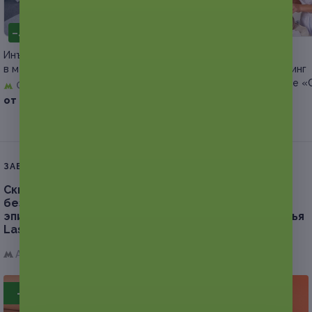
–40%
–40%
Инъекционные процедуры
Чистка, микротоки,
в медицинском центре «Север+»
карбокситерапия, пилинг
в медицинском центре «
Физтех
Физтех
от 2 700 руб.
от 1 500 руб.
ЗАВЕРШЁННАЯ АКЦИЯ
Скидка до 96%.
Абонемент на 3 или 6 месяцев
безлимитного посещения сеансов лазерной
эпиляции лица и тела в центре красоты и здоровья
Laser Epil All Season
Алтуфьево,
г. Москва, Дмитровское ш., д. 165е, к. 3
- 95%