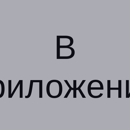
Адресa
Юридическая информация о партнёре
В
Алтуфьево
г. Москва, Дмитровское ш.,
д. 165е, к. 3
с 10:00 до 21:00 ежедневно
+7 (967) 197-80-57
Показать номер телефона
риложен