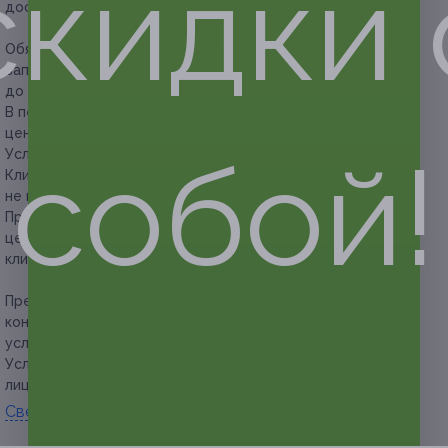
скидки 
достижения наилучшего эффекта от лазерной эпиляции.
Обязательна предварительная запись по телефону.
Записаться на первое посещение необходимо
до окончания срока действия купона.
В период государственных праздников время работы
центра необходимо уточнять заранее.
собой!
Условия акции для мужчин уточняйте по телефону.
Клиент обязан сообщить об отмене или переносе записи
не менее чем за 12 часов.
При опоздании более чем на 15 минут администрация
центра вправе перенести запись на другое удобное для
клиента и центра время.
Предупреждаем о необходимости получения
консультации у врача-специалиста по оказываемым
услугам и противопоказаниям.
Услуга предоставляется только совершеннолетним
лицам.
Свернуть