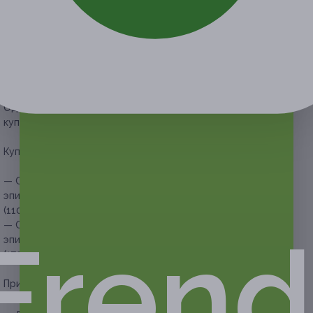
Условия
Описание
Гарантии
Адреса
Вопросы
Срок действия купонов:
с 13.04.2021 до 14.06.2021
(включительно).
Вы можете предъявить купон в электронном или
распечатанном виде.
Один человек может купить неограниченное количество
купонов для себя или в подарок.
Купон действует на следующие виды услуг:
— Скидка 95% на 3 месяца посещения сеансов лазерной
эпиляции лица и тела в неограниченном количестве
(1100 руб. вместо 22 000 руб.)
— Скидка 96% на 6 месяцев посещения сеансов лазерной
Frend
эпиляции лица и тела в неограниченном количестве
(1700 руб. вместо 42 500 руб.)
При каждом посещении сеанса эпиляции диодным
лазером необходимы следующие доплаты (для женщин):