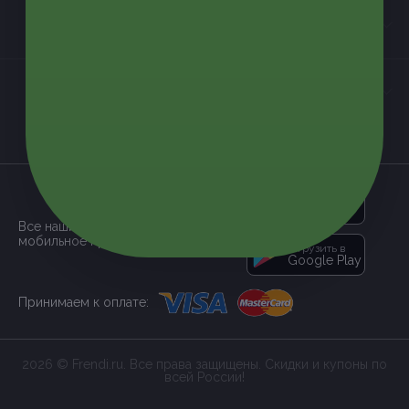
Контакты
Мы в соцсетях
загрузить в
App Store
Все наши купоны доступны через
мобильное приложение:
загрузить в
Google Play
Принимаем к оплате:
2026 © Frendi.ru. Все права защищены. Скидки и купоны по
всей России!