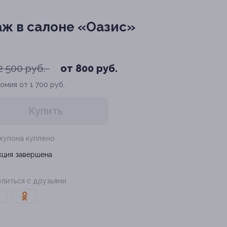
аж в салоне «Оазис»
2 500 руб.
от 800 руб.
омия от 1 700 руб.
Купить
 купона куплено
кция завершена
литься с друзьями