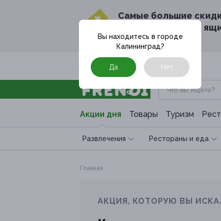
Cамые большие скид
в твоём почтовом ящ
Вы находитесь в городе
Калининград
?
Москва
Да
Нет
Акции дня
Товары
Туризм
Рест
Развлечения
Рестораны и еда
Главная
АКЦИЯ, КОТОРУЮ ВЫ ИСКА