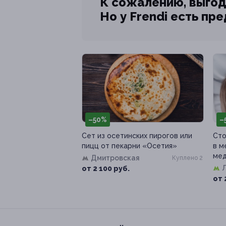
К сожалению, выгод
Но у Frendi есть пр
–50%
–
Сет из осетинских пирогов или
Сто
пицц от пекарни «Осетия»
в м
ме
Дмитровская
Куплено 2
от 2 100 руб.
от 