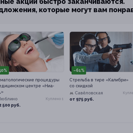
ные акции быстро заканчиваются.
едложения, которые могут вам понра
50%
–61%
матологические процедуры
Стрельба в тире «Калибри»
едицинском центре «Ниа-
со скидкой
д»
Савёловская
Купле
Люблино
Куплено 1
от 975 руб.
2 500 руб.