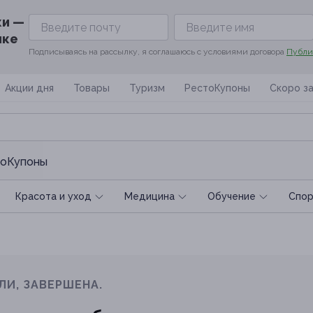
ки —
ике
Подписываясь на рассылку, я соглашаюсь с условиями договора
Публи
Акции дня
Товары
Туризм
РестоКупоны
Скоро з
оКупоны
Красота и уход
Медицина
Обучение
Спoр
ЛИ, ЗАВЕРШЕНА.