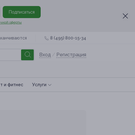
Подписаться
чной оферты
аканчиваются
8 (495) 800-15-34
Вход
/
Регистрация
т и фитнес
Услуги