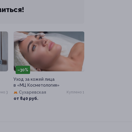
виться!
–30%
Уход за кожей лица
в «МЦ Косметология»
Сухаревская
но 3
Куплено 1
от 840 руб.