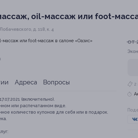
ассаж, oil-массаж или foot-масс
 Лобачевского, д. 118, к. 4
от 
Экон
я
тии
Адреса
Вопросы
2
А
17.07.2021 (включительно).
нном или распечатанном виде.
Поде
ное количество купонов для себя или в подарок.
ка.
луг: