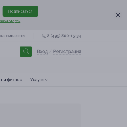
Подписаться
чной оферты
аканчиваются
8 (495) 800-15-34
Вход
/
Регистрация
т и фитнес
Услуги