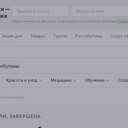
ки —
ике
Подписываясь на рассылку, я соглашаюсь с условиями договора
Публи
Акции дня
Товары
Туризм
РестоКупоны
Скоро з
оКупоны
Красота и уход
Медицина
Обучение
Спoр
Стоматология
ЛИ, ЗАВЕРШЕНА.