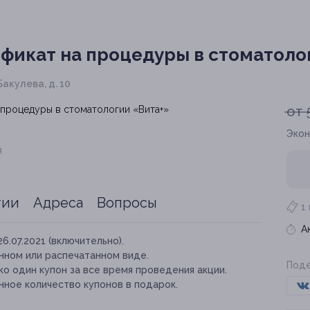
фикат на процедуры в стоматоло
Бакулева, д. 10
от 
Экон
я
тии
Адреса
Вопросы
1
А
26.07.2021 (включительно).
нном или распечатанном виде.
Поде
о один купон за все время проведения акции.
нное количество купонов в подарок.