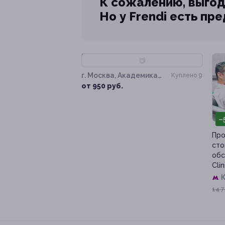
К сожалению, выгод
Но у Frendi есть пр
–81%
г. Москва, Академика
Куплено 9
Бакулева ул, д. 10
от 950 руб.
–
Про
сто
обс
Clin
К
14 7