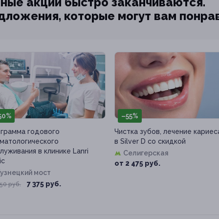
ные акции быстро заканчиваются.
едложения, которые могут вам понра
50%
–55%
грамма годового
Чистка зубов, лечение кариес
матологического
в Silver D со скидкой
луживания в клинике Lanri
Селигерская
ic
от 2 475 руб.
узнецкий мост
7 375 руб.
50 руб.