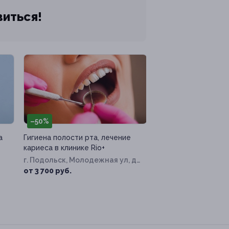
виться!
–50%
а
Гигиена полости рта, лечение
кариеса в клинике Rio+
г. Подольск, Молодежная ул, д.
6
от 3 700 руб.