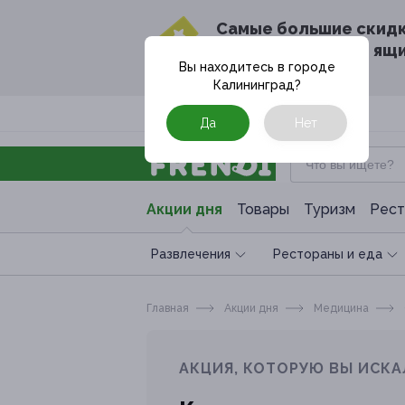
Cамые большие скид
в твоём почтовом ящ
Вы находитесь в городе
Калининград
?
Москва
Да
Нет
Акции дня
Товары
Туризм
Рест
Развлечения
Рестораны и еда
Главная
Акции дня
Медицина
АКЦИЯ, КОТОРУЮ ВЫ ИСКА