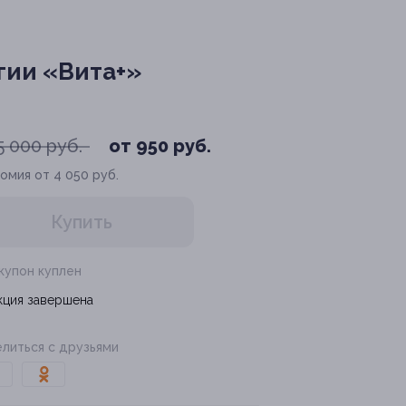
гии «Вита+»
5 000 руб.
от 950 руб.
омия от 4 050 руб.
Купить
 купон куплен
кция завершена
литься с друзьями