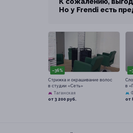
К сожалению, выгод
Но у Frendi есть пр
–36%
–
Стрижка и окрашивание волос
Сло
в студии «Сеть»
в «
Таганская
от 3 200 руб.
от 