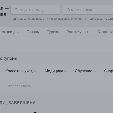
ки —
ике
Подписываясь на рассылку, я соглашаюсь с условиями договора
Публи
Акции дня
Товары
Туризм
РестоКупоны
Скоро з
оКупоны
Красота и уход
Медицина
Обучение
Спoр
Уход за волосами
ЛИ, ЗАВЕРШЕНА.