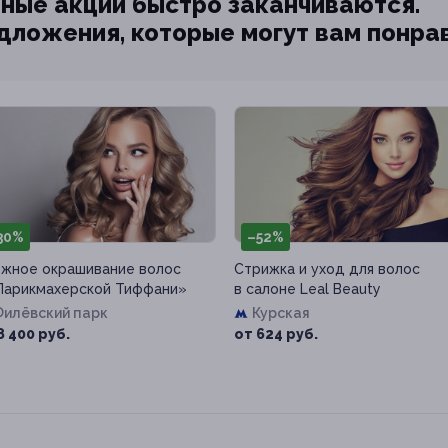
ные акции быстро заканчиваются.
едложения, которые могут вам понра
30%
–52%
жное окрашивание волос
Стрижка и уход для волос
Парикмахерской Тиффани»
в салоне Leal Вeauty
Филёвский парк
Курская
8 400 руб.
от 624 руб.