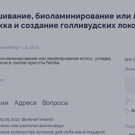
ивание, биоламинирование или
жка и создание голливудских лок
ский пр-т, д. 10/1
от 
Экон
ия
1
тии
Адреса
Вопросы
А
29.05.2021 (включительно).
нном или распечатанном виде.
Поде
ное количество купонов для себя или в подарок.