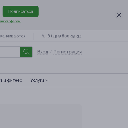
Подписаться
чной оферты
аканчиваются
8 (495) 800-15-34
Вход
/
Регистрация
т и фитнес
Услуги