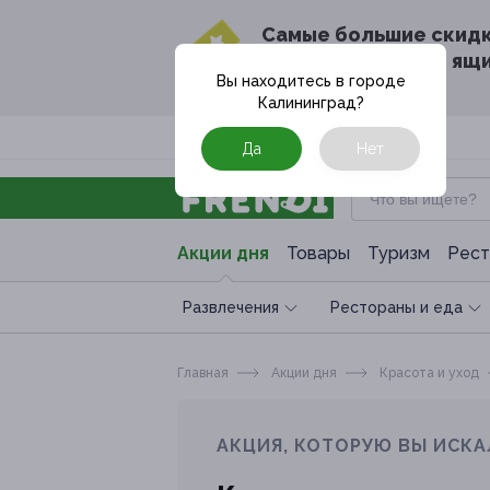
Cамые большие скид
в твоём почтовом ящ
Вы находитесь в городе
Калининград
?
Москва
Да
Нет
Акции дня
Товары
Туризм
Рест
Развлечения
Рестораны и еда
Главная
Акции дня
Красота и уход
АКЦИЯ, КОТОРУЮ ВЫ ИСКА