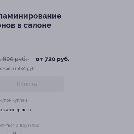
 ламинирование
онов в салоне
1 600 руб.
от 720 руб.
омия от 880 руб.
Купить
 купон куплен
кция завершена
литься с друзьями