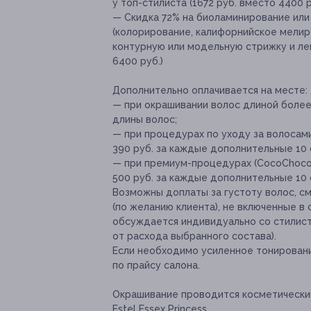
у топ-стилиста (1672 руб. вместо 4400 р
— Скидка 72% на биоламинирование или
(колорирование, калифорнийское мелиро
контурную или модельную стрижку и лег
6400 руб.)
Дополнительно оплачивается на месте:
— при окрашивании волос длиной более
длины волос;
— при процедурах по уходу за волосам
390 руб. за каждые дополнительные 10 
— при премиум-процедурах (CocoChoco)
500 руб. за каждые дополнительные 10 
Возможны доплаты за густоту волос, с
(по желанию клиента), не включенные в
обсуждается индивидуально со стилисто
от расхода выбранного состава).
Если необходимо усиленное тонирован
по прайсу салона.
Окрашивание проводится косметическими
Estel Essex Princess.