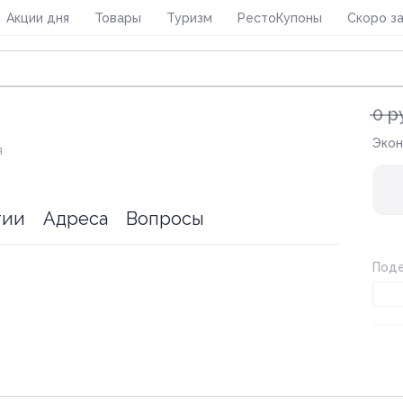
Акции дня
Товары
Туризм
РестоКупоны
Скоро з
1 из 0
0 р
Эко
я
тии
Адреса
Вопросы
Поде