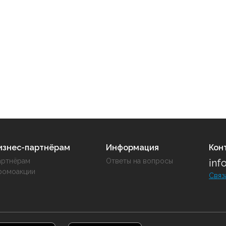
изнес-партнёрам
Информация
Кон
артнёрам
Ответы на вопросы
inf
ромоакции
Связ