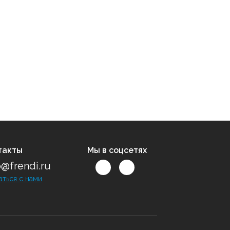
такты
Мы в соцсетях
o@frendi.ru
аться с нами