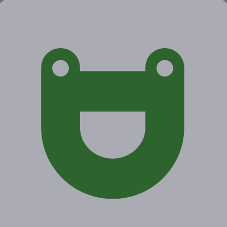
от 3 100 руб.
от 2 170 руб.
Экономия от 930 руб.
1 купон куплен
Акция завершена
Поделиться с друзьями
Начало действия
Окончание действия
16 марта 2021 г.
29 мая 2021 г.
Условия
Описание
Гарантии
Адреса
Вопросы
Срок действия купонов:
с 16.03.2021 до 29.05.2021
(включительно).
Вы можете предъявить купон в электронном или
распечатанном виде.