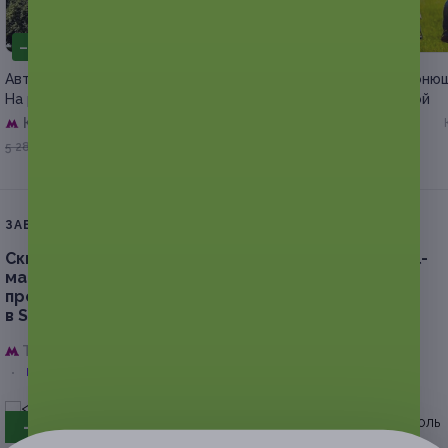
–15%
–51%
Автобусный тур «Гой ты, Русь!
Конная прогулка от коню
На родину Есенина»
«Эквилого» со скидкой
Кузнецкий мост
Центральная ул, д. 15
Куплено 1
от 980 руб.
4 488 руб.
5 280 руб.
ЗАВЕРШЁННАЯ АКЦИЯ
Скидка до 30%.
Традиционный тайский, арома-oil-
массаж, массаж «Тайский микс» или SPA-
программа «Король манго», «Сладкая любовь»
в SPA-салонах Wai Thai
Таганская,
г. Москва, Краснохолмская наб., д. 13, стр. 1
всего 2 адреса
- 30%