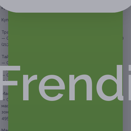
Один человек может купить неограниченное количество
купонов для себя или в подарок.
Купон действует на следующие виды услуг:
Традиционный тайский массаж:
— Скидка 30% на традиционный тайский массаж (60 минут)
(2170 руб. вместо 3100 руб.)
Тайский арома-oil-массаж:
Frend
— Скидка 30% на тайский арома-oil-массаж (60 минут)
(2415 руб. вместо 3450 руб.)
— Скидка 30% на тайский арома-oil-массаж (90 минут)
(3430 руб. вместо 4900 руб.)
Массаж «Тайский микс»:
— Скидка 30% на массаж «Тайский микс» (масляный
массаж, дополненный массажем шейно-воротниковой
зоны или ног на выбор) (90 минут) (3465 руб. вместо
4950 руб.)
Массаж «Удар по усталости»: