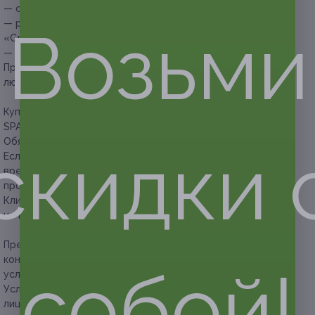
— скраб-пилинг всего тела (мёд и миндаль);
— расслабляющий oil-массаж с ароматным маслом
Возьми
«Сладкая любовь»;
— церемония чаепития.
Продолжительность SPA-программы для двоих «Сладкая
любовь» — 150 минут.
Купон не распространяется на другие спецпредложения
SPA-салонов.
Обязательна предварительная запись по телефону.
скидки 
Если участник акции опаздывает более чем на 20 минут,
время опоздания вычитается из времени проведения
процедуры.
Клиент обязан сообщить об отмене или переносе записи
не менее чем за 12 часов.
Предупреждаем о необходимости получения
консультации у врача-специалиста по оказываемым
собой!
услугам и противопоказаниям.
Услуга предоставляется только совершеннолетним
лицам.