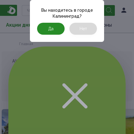
Вы находитесь в городе
Калининград
?
Акции дня
Товары
Туризм
РестоКупоны
Да
Нет
Главная
АКЦИЯ, КОТОРУЮ ВЫ ИСКАЛИ, ЗАВЕРШЕНА.
К сожалению, выгодные акции быстро
заканчиваются.
Но у Frendi есть предложения, которые
могут вам понравиться!