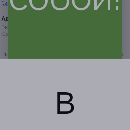
Свернуть
Адресa
Перейти на сайт партнера
Юридическая информация о партнёре
Таганская
Бульвар Рокоссовского
г. Москва, Краснохолмская
г. Москва, бул. Маршала
наб., д. 13, стр. 1
Рокоссовского, д. 6, к. 1в
по предварительной записи
по предварительной записи
+7 (925) 879-50-79
+7 (926) 005-94-19, +7 (499)
В
Показать номер телефона
347-67-35
Показать номер телефона