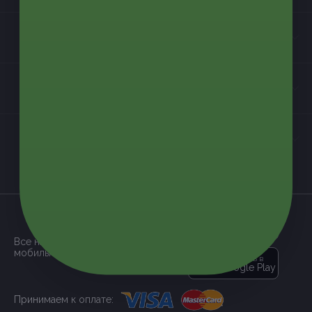
Информация
Контакты
Мы в соцсетях
загрузить в
App Store
Все наши купоны доступны через
мобильное приложение:
загрузить в
Google Play
Принимаем к оплате: