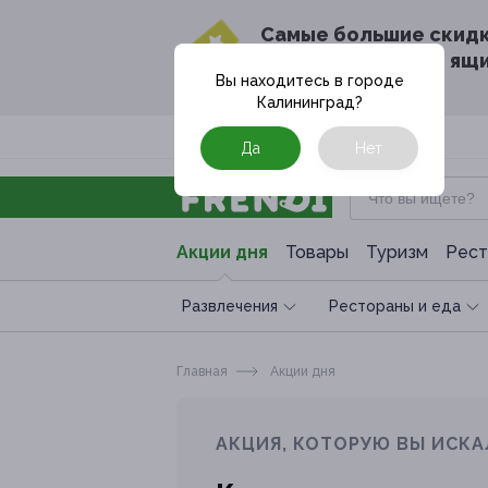
Cамые большие скид
в твоём почтовом ящ
Вы находитесь в городе
Калининград
?
Москва
Да
Нет
Акции дня
Товары
Туризм
Рест
Развлечения
Рестораны и еда
Главная
Акции дня
АКЦИЯ, КОТОРУЮ ВЫ ИСКА