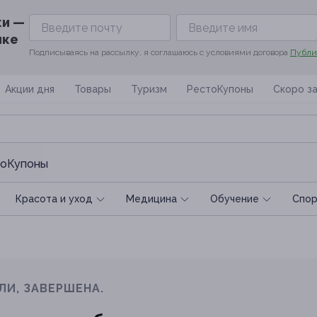
ки —
ике
Подписываясь на рассылку, я соглашаюсь с условиями договора
Публи
Акции дня
Товары
Туризм
РестоКупоны
Скоро з
оКупоны
Красота и уход
Медицина
Обучение
Спoр
ЛИ, ЗАВЕРШЕНА.