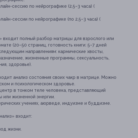
айн-сессию по нейрографике (2,5–3 часа) (
айн-сессии по нейрографике (по 2,5–3 часа) (
а» входит
полный разбор матрицы для взрослого или
ате (20–50 страниц, готовность книги: 5–7 дней
 следующим направлениям: кармические хвосты,
дназначение, жизненные программы, сексуальность,
ия, здоровье).
входит
анализ состояния своих чакр в матрице. Можно
ском и психологическом здоровье.
 центр в тонком теле человека, представляющий
ы или жизненной энергии.
ерических учениях, аюрведе, индуизме и буддизме.
нализ» входит:
иод жизни.