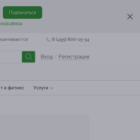
Подписаться
чной оферты
аканчиваются
8 (495) 800-15-34
Вход
/
Регистрация
т и фитнес
Услуги