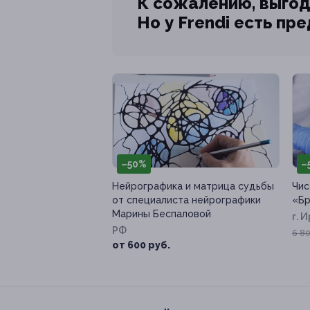
К сожалению, выгод
Но у Frendi есть пр
–50%
–
Нейрографика и матрица судьбы
Чис
от специалиста нейрографики
«Бр
Марины Беспаловой
г. 
РФ
79
6 80
от 600 руб.