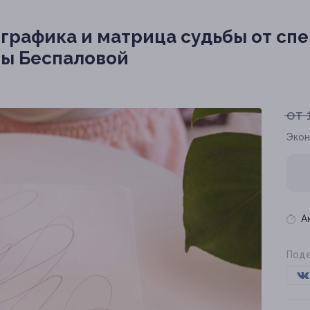
графика и матрица судьбы от сп
ы Беспаловой
от 
Экон
А
Поде