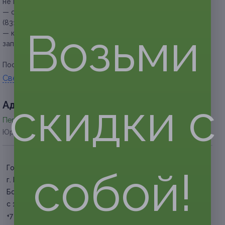
не предоставляется;
— обязательна предварительная запись по телефонам: +7
(831) 213-56-56, +7 (963) 230-56-56;
Возьми
— клиент обязан сообщить об отмене или переносе
записи не менее чем за 12 часов.
Посмотреть группу «
ВКонтакте
».
Свернуть
скидки с
Адресa
Перейти на сайт партнера
Юридическая информация о партнёре
Горьковская
собой!
г. Нижний Новгород, ул.
Большая Покровская, д. 9
с 10:00 до 23:00​ ежедневно
+7 (831) 213-56-56, +7 (963)