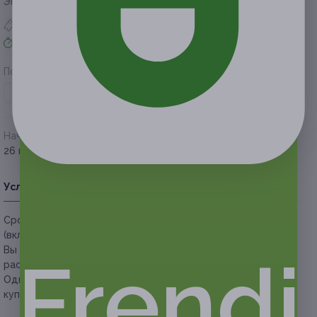
Экономия от 500 руб.
5 купонов куплено
Акция завершена
Поделиться с друзьями
Начало действия
Окончание действия
26 ноября 2020 г.
30 мая 2021 г.
Условия
Описание
Гарантии
Адреса
Вопросы
Срок действия купонов:
с 26.11.2020 до 30.05.2021
(включительно).
Вы можете предъявить купон в электронном или
Frendi
распечатанном виде.
Один человек может купить неограниченное количество
купонов для себя или в подарок.