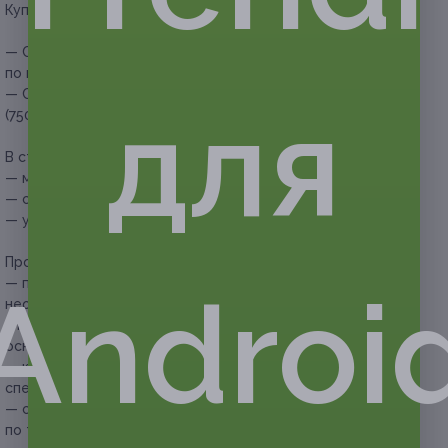
Купон действует на следующие виды услуг:
— Скидка 50% на мужскую стрижку без ограничения
по возрасту (500 руб. вместо 1000 руб.)
— Скидка 50% на мужскую стрижку и оформление бороды
для
(750 руб. вместо 1500 руб.)
В стоимость купона на мужскую стрижку входит:
— мытье головы перед стрижкой;
— стрижка;
— укладка волос.
Прочие условия:
— по купонам оказывает услуги барбер Файсал;
Androi
необходимо записываться к данному мастеру,
в противном случае будет выставлен счет на общих
основаниях, согласно прайс-листу барбершопа;
— купон не распространяется на другие
спецпредложения барбершопа;
— скидка предоставляется только через запись
по телефону, через другие ресурсы скидка