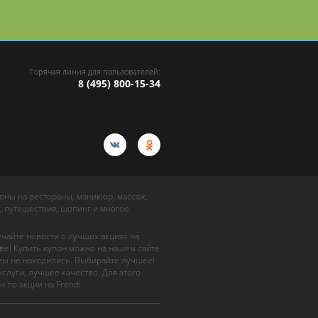
Горячая линия для пользователей:
8 (495) 800-15-34
упоны на рестораны, маникюр, массаж,
, путешествия, шопинг и многое
учайте новости о лучших акциях на
ве! Купить купон можно на нашем сайте
 вы не находились. Выбирайте лучшее!
слуги, лучшее качество. Для этого
н по акции на Frendi.