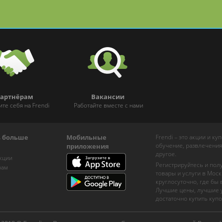
артнёрам
Вакансии
ите себя на Frendi
Работайте вместе с нами
ь больше
Мобильные
Frendi – это акции и к
обучение, развлечения
приложения
другое.
кции
Регистрируйтесь и пол
рам
товары и услуги в Моск
круглосуточно, где бы
Лучшие цены, лучшие у
достаточно купить купо