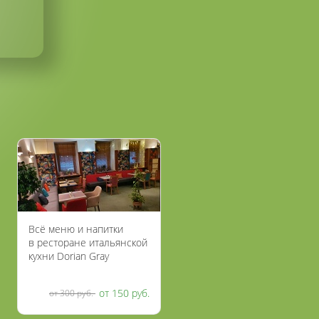
Всё меню и напитки
в ресторане итальянской
кухни Dorian Gray
со скидкой 50%
от 150 руб.
от 300 руб.